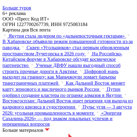
Больше туров
6+ реклама
ООО «Пресс Код ИТ»
ОГРН 1227700267739, ИНН 9725083184
Картина дня
Вся лента
Якутия стала лидером по «дальневосточным гектарам»
В Хабаровске объявили режим повышенной готовности из‑за
паводка
Сквер «Угольщиков» стал первым обновленным
пространством Лучегорска в 2026 году
На Российско-
Китайском форуме в Хабаровске обсудят космическое
партнерство
Ученые ДВФУ нашли выгодный способ
строить прочные дороги в Арктике
Цифровой юань
выходит на границу: как Маньчжоули ломает барьеры
трансграничных платежей
Как Дальний Восток меняет
карту зернового и масличного рынков России
Путин
одобрил создание кластера по огранке алмазов в Якутии
Востокгосплан: Дальний Восток ищет решения для выхода из
кадрового кризиса в судостроении
Пульс угля — 3 августа
2026: угольная промышленность в моменте
«Энергия
Сахалина-2026» — под знаком локальных успехов и
нерешенных вопросов
Больше материалов