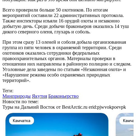
Всего проверили больше 50 охотников. По итогам
мероприятий составили 22 административных протокола.
Также инспекторы изъяли 16 орудий охоты и незаконно
добытую дичь. Среди добычи браконьеров оказались 14 туш
дикого северного оленя, глухарь и соболь.
При этом сразу 13 оленей и соболя добыла организованная
группа из пяти человек в охраняемой территории. Среди
охотников оказались сотрудники федеральных
правоохранительных органов. Материалы проверки в
отношении них направлены в районную полицию и следком.
Уголовные дела заведены по статьям «Незаконная охота» и
«Нарушение режима особо охраняемых природных
территорий».
Теги:
Минприроды
Якутия
Браконьерство
Новости по теме:
Туры на Дальний Восток от BestArctic.ru
erid:pjwvokpoevpk