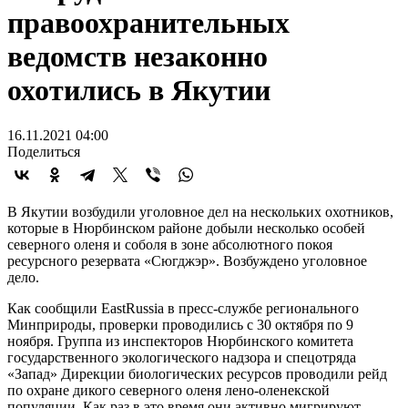
правоохранительных
ведомств незаконно
охотились в Якутии
16.11.2021 04:00
Поделиться
В Якутии возбудили уголовное дел на нескольких охотников,
которые в Нюрбинском районе добыли несколько особей
северного оленя и соболя в зоне абсолютного покоя
ресурсного резервата «Сюгджэр». Возбуждено уголовное
дело.
Как сообщили EastRussia в пресс-службе регионального
Минприроды, проверки проводились с 30 октября по 9
ноября. Группа из инспекторов Нюрбинского комитета
государственного экологического надзора и спецотряда
«Запад» Дирекции биологических ресурсов проводили рейд
по охране дикого северного оленя лено-оленекской
популяции. Как раз в это время они активно мигрируют.