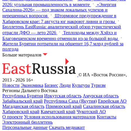
2026: угольная промышленность в моменте
«Энергия
Сахалина-2026» — под знаком локальных успехов и
нерешенных вопросов
Штормовое предупреждение в
Хабаровском крае: 7 августа юг накроют ливни и грозы
Бюллетень EastRussia: аналитический обзор туристической
отрасли ДФО — лето 2026
Теплоходы между Хэйхэ и
Благовещенском временно отменили из-за большой воды
Жители Бурятии потратили на общепит 16,7 млрд рублей за
полгода
Больше материалов
© ИА «Восток России»,
2013 - 2026
16+
Новости
Экономика
Бизнес
Люди
Культура
Туризм
Регионы Дальнего Востока
Республика Бурятия
Иркутская область
Амурская область
Забайкальский край
Республика Саха (Якутия)
Еврейская АО
Магаданская область
Приморский край
Сахалинская область
Хабаровский край
Камчатский край
Чукотский АО
О проекте
Условия использования материалов
Контакты
Электронный бюллетень
Персональные данные
Скачать медиакит