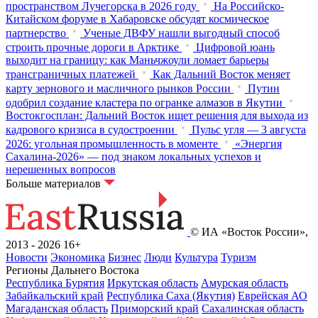
пространством Лучегорска в 2026 году
На Российско-
Китайском форуме в Хабаровске обсудят космическое
партнерство
Ученые ДВФУ нашли выгодный способ
строить прочные дороги в Арктике
Цифровой юань
выходит на границу: как Маньчжоули ломает барьеры
трансграничных платежей
Как Дальний Восток меняет
карту зернового и масличного рынков России
Путин
одобрил создание кластера по огранке алмазов в Якутии
Востокгосплан: Дальний Восток ищет решения для выхода из
кадрового кризиса в судостроении
Пульс угля — 3 августа
2026: угольная промышленность в моменте
«Энергия
Сахалина-2026» — под знаком локальных успехов и
нерешенных вопросов
Больше материалов
© ИА «Восток России»,
2013 - 2026
16+
Новости
Экономика
Бизнес
Люди
Культура
Туризм
Регионы Дальнего Востока
Республика Бурятия
Иркутская область
Амурская область
Забайкальский край
Республика Саха (Якутия)
Еврейская АО
Магаданская область
Приморский край
Сахалинская область