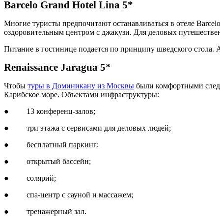
Barcelo Grand Hotel Lina 5*
Многие туристы предпочитают останавливаться в отеле Barcelo
оздоровительным центром с джакузи. Для деловых путешествен
Питание в гостинице подается по принципу шведского стола. А
Renaissance Jaragua 5*
Чтобы
туры в Доминикану из Москвы
были комфортными следуе
Карибское море. Объектами инфраструктуры:
● 13 конференц-залов;
● три этажа с сервисами для деловых людей;
● бесплатный паркинг;
● открытый бассейн;
● солярий;
● спа-центр с сауной и массажем;
● тренажерный зал.