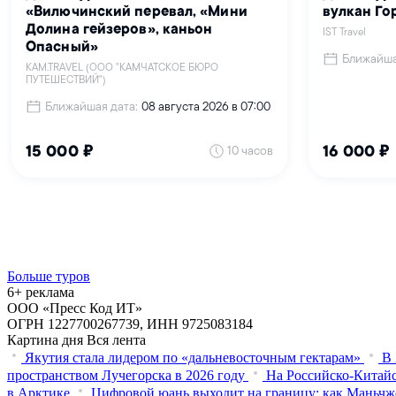
Больше туров
6+ реклама
ООО «Пресс Код ИТ»
ОГРН 1227700267739, ИНН 9725083184
Картина дня
Вся лента
Якутия стала лидером по «дальневосточным гектарам»
В 
пространством Лучегорска в 2026 году
На Российско-Китайс
в Арктике
Цифровой юань выходит на границу: как Маньчж