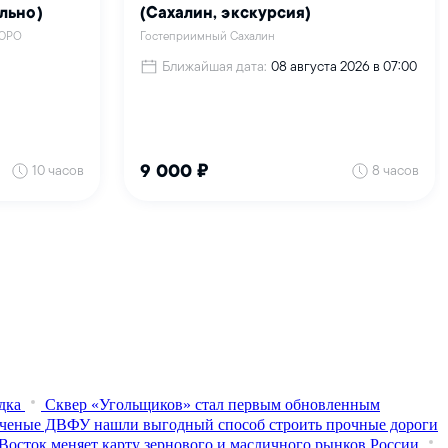
дка
Сквер «Угольщиков» стал первым обновленным
ченые ДВФУ нашли выгодный способ строить прочные дороги
Восток меняет карту зернового и масличного рынков России