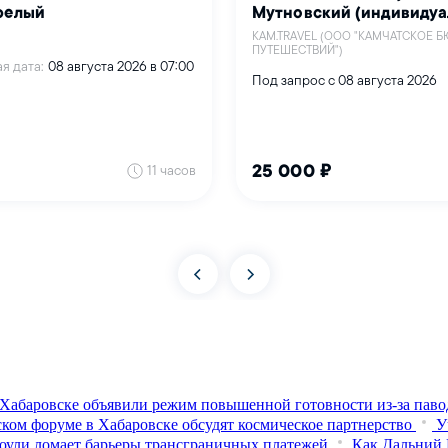
Хабаровске объявили режим повышенной готовности из‑за паво
ком форуме в Хабаровске обсудят космическое партнерство
У
оули ломает барьеры трансграничных платежей
Как Дальний 