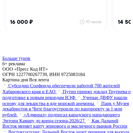
Больше туров
6+ реклама
ООО «Пресс Код ИТ»
ОГРН 1227700267739, ИНН 9725083184
Картина дня
Вся лента
Субсидии Соцфонда обеспечили работой 700 жителей
Хабаровского края и ЕАО
Путин принял доклад Трутнева о
подготовке к новым рекордам ВЭФ
Ученые ДВФУ нашли
основу для лекарства в яде морской анемоны
Парк у Музея
декабристов в Чите благоустроили по нацпроекту за 1 млн
рублей
«Адмирал» подписал канадского нападающего
Энтони Камару до конца сезона-2026/27
Как Дальний
Восток меняет карту зернового и масличного рынков России
Востокгосплан: Дальний Восток ищет решения для выхода