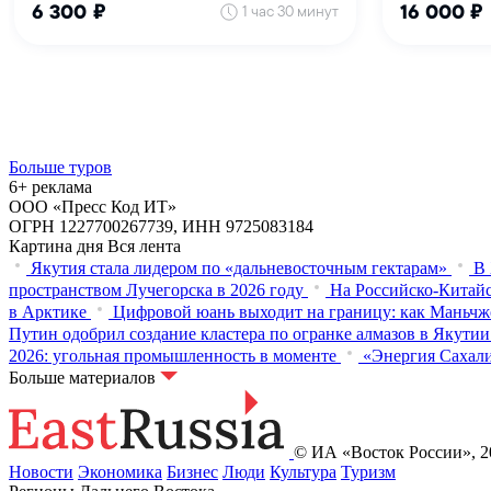
Больше туров
6+ реклама
ООО «Пресс Код ИТ»
ОГРН 1227700267739, ИНН 9725083184
Картина дня
Вся лента
Якутия стала лидером по «дальневосточным гектарам»
В 
пространством Лучегорска в 2026 году
На Российско-Китайс
в Арктике
Цифровой юань выходит на границу: как Маньчж
Путин одобрил создание кластера по огранке алмазов в Якутии
2026: угольная промышленность в моменте
«Энергия Сахали
Больше материалов
© ИА «Восток России», 20
Новости
Экономика
Бизнес
Люди
Культура
Туризм