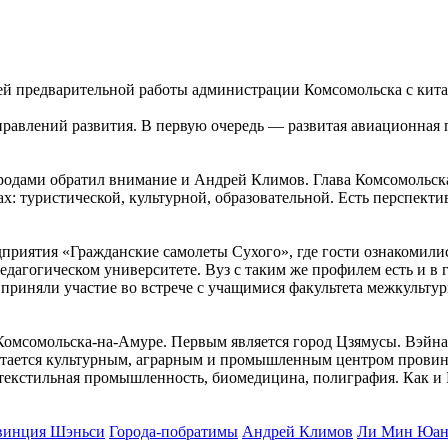
ей предварительной работы администрации Комсомольска с китай
аправлений развития. В первую очередь — развитая авиационная
одами обратил внимание и Андрей Климов. Глава Комсомольска
: туристической, культурной, образовательной. Есть перспекти
едприятия «Гражданские самолеты Сухого», где гости ознакомил
едагогическом университете. Вуз с таким же профилем есть и в
риняли участие во встрече с учащимися факультета межкульту
мсомольска-на-Амуре. Первым является город Цзямусы. Вэйнань
 считается культурным, аграрным и промышленным центром прови
 и текстильная промышленность, биомедицина, полиграфия. Как 
винция Шэньси
Города-побратимы
Андрей Климов
Ли Мин Юан