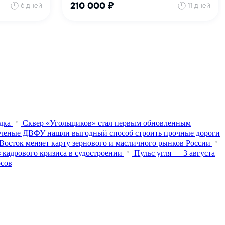
дка
Сквер «Угольщиков» стал первым обновленным
ченые ДВФУ нашли выгодный способ строить прочные дороги
Восток меняет карту зернового и масличного рынков России
 кадрового кризиса в судостроении
Пульс угля — 3 августа
осов