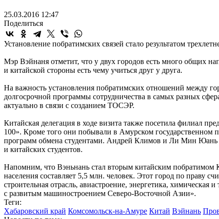
25.03.2016 12:47
Поделиться
Установление побратимских связей стало результатом трехлетн
Мэр Вэйнаня отметит, что у двух городов есть много общих н
и китайской стороны есть чему учиться друг у друга.
На важность установления побратимских отношений между гор
долгосрочной программы сотрудничества в самых разных сферах
актуально в связи с созданием ТОСЭР.
Китайская делегация в ходе визита также посетила филиал пр
100». Кроме того они побывали в Амурском государственном п
программ обмена студентами. Андрей Климов и Ли Мин Юань п
и китайских студентов.
Напомним, что Вэньнань стал вторым китайским побратимом Ко
населения составляет 5,5 млн. человек. Этот город по праву
строительная отрасль, авиастроение, энергетика, химическая
с развитым машиностроением Северо-Восточной Азии».
Теги:
Хабаровский край
Комсомольск-на-Амуре
Китай
Вэйнань
Про