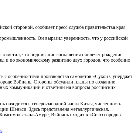
ской стороной, сообщает пресс-служба правительства края.
 промышленность. Он выразил уверенность, что у российской
 отметил, что подписание соглашения повлечет рождение
вы и по экономическому развитию двух городов, что особенно
ись с особенностями производства самолетов «Сухой Суперджет
 городе Вэйнань. Стороны обсудили планы по созданию
рных коммуникаций и ответили на вопросы российских
 находится в северо-западной части Китая, численность
нции Шэньси. Здесь представлена металлургическая,
и Комсомольск-на-Амуре, Вэйнань входит в «Союз городов
ь