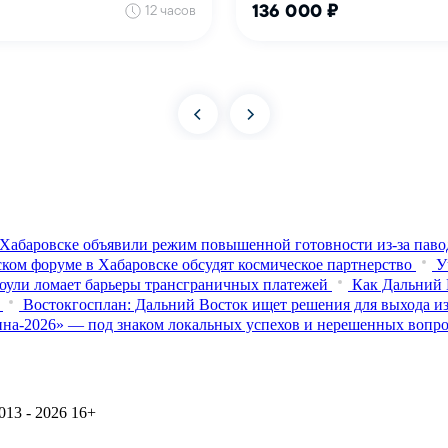
Хабаровске объявили режим повышенной готовности из‑за паво
ком форуме в Хабаровске обсудят космическое партнерство
У
оули ломает барьеры трансграничных платежей
Как Дальний 
Востокгосплан: Дальний Восток ищет решения для выхода из
на-2026» — под знаком локальных успехов и нерешенных вопр
13 - 2026
16+