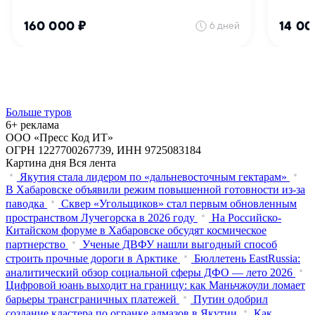
Больше туров
6+ реклама
ООО «Пресс Код ИТ»
ОГРН 1227700267739, ИНН 9725083184
Картина дня
Вся лента
Якутия стала лидером по «дальневосточным гектарам»
В Хабаровске объявили режим повышенной готовности из‑за
паводка
Сквер «Угольщиков» стал первым обновленным
пространством Лучегорска в 2026 году
На Российско-
Китайском форуме в Хабаровске обсудят космическое
партнерство
Ученые ДВФУ нашли выгодный способ
строить прочные дороги в Арктике
Бюллетень EastRussia:
аналитический обзор социальной сферы ДФО — лето 2026
Цифровой юань выходит на границу: как Маньчжоули ломает
барьеры трансграничных платежей
Путин одобрил
создание кластера по огранке алмазов в Якутии
Как