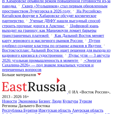
В Хабаровске объявили режим повышенной готовности из‑за
паводка
Сквер «Угольщиков» стал первым обновленным
пространством Лучегорска в 2026 году
На Российско-
Китайском форуме в Хабаровске обсудят космическое
партнерство
Ученые ДВФУ нашли выгодный способ
строить прочные дороги в Арктике
Цифровой юань
выходит на границу: как Маньчжоули ломает барьеры
трансграничных платежей
Как Дальний Восток меняет
карту зернового и масличного рынков России
Путин
одобрил создание кластера по огранке алмазов в Якутии
Востокгосплан: Дальний Восток ищет решения для выхода из
кадрового кризиса в судостроении
Пульс угля — 3 августа
2026: угольная промышленность в моменте
«Энергия
Сахалина-2026» — под знаком локальных успехов и
нерешенных вопросов
Больше материалов
© ИА «Восток России»,
2013 - 2026
16+
Новости
Экономика
Бизнес
Люди
Культура
Туризм
Регионы Дальнего Востока
Республика Бурятия
Иркутская область
Амурская область