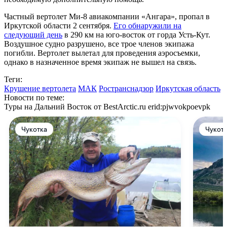
Частный вертолет Ми-8 авиакомпании «Ангара», пропал в
Иркутской области 2 сентября.
Его обнаружили на
следующий день
в 290 км на юго-восток от горда Усть-Кут.
Воздушное судно разрушено, все трое членов экипажа
погибли. Вертолет вылетал для проведения аэросъемки,
однако в назначенное время экипаж не вышел на связь.
Теги:
Крушение вертолета
МАК
Ространснадзор
Иркутская область
Новости по теме:
Туры на Дальний Восток от BestArctic.ru
erid:pjwvokpoevpk