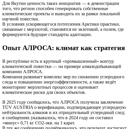
Для Якутии ценность таких инициатив — в демонстрации
того, что регион способен генерировать собственные
климатические проекты и выводить их за рамки локальной
научной повестки.
В условиях ускоряющегося потепления Арктики практики,
связанные с мерзлотой, становятся не экзотикой, а полем, где
формируются будущие стандарты адаптации.
Опыт АЛРОСА: климат как стратегия
В республике есть и крупный «промышленный» контур
климатической повестки — на примере алмазодобывающей
компании АЛРОСА.
Компания развивает комплекс мер по снижению углеродного
следа и повышению энергоэффективности, а также ведёт
мониторинг мерзлотных процессов и оценивает
климатические риски для своих объектов.
В 2025 году сообщалось, что АЛРОСА получила заключение
TÜV AUSTRIA о верификации, подтверждающее углеродную
нейтральность алмазов и их отрицательный углеродный след;
в сообщениях указывалось, что в 2024 году он составил
«минус» 0,71 кг CO2‑экв. на 1 карат.
В тех же сообщениях подчёркивалось, что результат достигнут