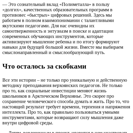
— Это сознательный вклад «Полиметалла» в пользу
«долгих», качественных образовательных программ в
противовес «быстрых» цифровых решений. Здесь мы
работаем в полном взаимопонимании с талантливыми
якутскими педагогами. Для нас очевидны их
самоотверженность и энтузиазм в поиске и адаптации
современных обучающих инструментов, которые
активизируют мышление ребенка и по итогу формируют
навыки для будущей большой жизни. Вместе мы выбираем
смыслонаправленный и смыслообразующий путь.
Что осталось за скобками
Все эти истории – не только про уникальную и действенную
методику преподавания верхоянских педагогов. Не только
про то, как социальные инвестиции меняют жизнь
школьников в Арктическом Верхоянье. Это скорее про
сохранение человеческого способа думать и жить. Про то, что
настоящий результат требует времени, терпения и напряжения
интеллекта. Про то, как правильно пользоваться умными
инструментами, которые возвращают силу мышления даже
внутри цифровой среды.
— Детям, вовлеченным в проект, нравится в нем участвовать,