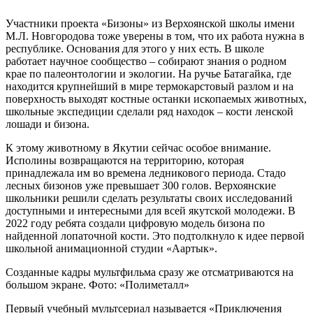
Участники проекта «Бизоны» из Верхоянской школы имени
М.Л. Новгородова тоже уверены в том, что их работа нужна в
республике. Основания для этого у них есть. В школе
работает научное сообщество – собирают знания о родном
крае по палеонтологии и экологии. На ручье Батагайка, где
находится крупнейший в мире термокарстовый разлом и на
поверхность выходят костные останки ископаемых животных,
школьные экспедиции сделали ряд находок – кости ленской
лошади и бизона.
К этому животному в Якутии сейчас особое внимание.
Исполины возвращаются на территорию, которая
принадлежала им во времена ледникового периода. Стадо
лесных бизонов уже превышает 300 голов. Верхоянские
школьники решили сделать результаты своих исследований
доступными и интересными для всей якутской молодежи. В
2022 году ребята создали цифровую модель бизона по
найденной лопаточной кости. Это подтолкнуло к идее первой
школьной анимационной студии «Аартык».
Созданные кадры мультфильма сразу же отсматриваются на
большом экране. Фото: «Полиметалл»
Первый учебный мультсериал называется «Приключения