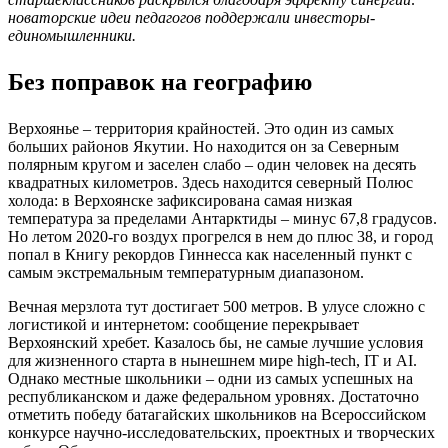
новаторские идеи педагогов поддержали инвесторы-
единомышленники.
Без поправок на географию
Верхоянье – территория крайностей. Это один из самых
больших районов Якутии. Но находится он за Северным
полярным кругом и заселен слабо – один человек на десять
квадратных километров. Здесь находится северный Полюс
холода: в Верхоянске зафиксирована самая низкая
температура за пределами Антарктиды – минус 67,8 градусов.
Но летом 2020-го воздух прогрелся в нем до плюс 38, и город
попал в Книгу рекордов Гиннесса как населенный пункт с
самым экстремальным температурным диапазоном.
Вечная мерзлота тут достигает 500 метров. В улусе сложно с
логистикой и интернетом: сообщение перекрывает
Верхоянский хребет. Казалось бы, не самые лучшие условия
для жизненного старта в нынешнем мире high-tech, IT и AI.
Однако местные школьники – одни из самых успешных на
республиканском и даже федеральном уровнях. Достаточно
отметить победу батагайских школьников на Всероссийском
конкурсе научно-исследовательских, проектных и творческих