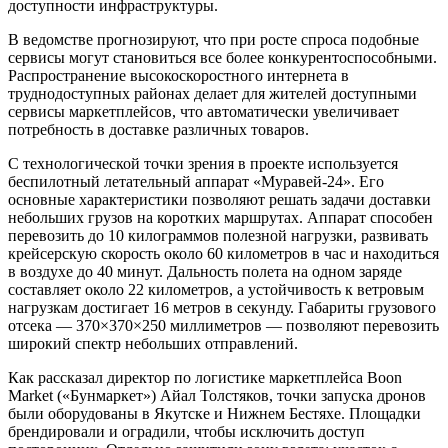
доступности инфраструктуры.
В ведомстве прогнозируют, что при росте спроса подобные
сервисы могут становиться все более конкурентоспособными.
Распространение высокоскоростного интернета в
труднодоступных районах делает для жителей доступными
сервисы маркетплейсов, что автоматически увеличивает
потребность в доставке различных товаров.
С технологической точки зрения в проекте используется
беспилотный летательный аппарат «Муравей-24». Его
основные характеристики позволяют решать задачи доставки
небольших грузов на коротких маршрутах. Аппарат способен
перевозить до 10 килограммов полезной нагрузки, развивать
крейсерскую скорость около 60 километров в час и находиться
в воздухе до 40 минут. Дальность полета на одном заряде
составляет около 22 километров, а устойчивость к ветровым
нагрузкам достигает 16 метров в секунду. Габариты грузового
отсека — 370×370×250 миллиметров — позволяют перевозить
широкий спектр небольших отправлений.
Как рассказал директор по логистике маркетплейса Boon
Market («Бунмаркет») Айал Толстяков, точки запуска дронов
были оборудованы в Якутске и Нижнем Бестяхе. Площадки
брендировали и оградили, чтобы исключить доступ