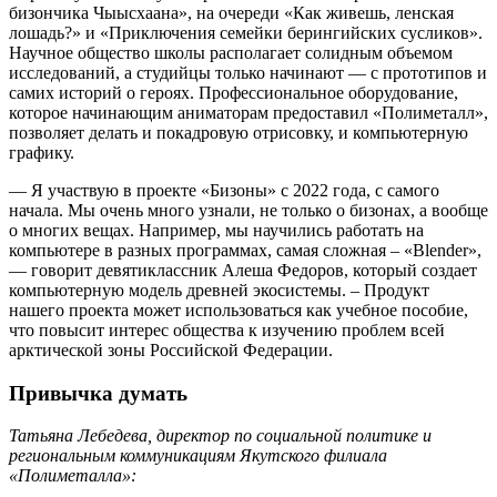
бизончика Чыысхаана», на очереди «Как живешь, ленская
лошадь?» и «Приключения семейки берингийских сусликов».
Научное общество школы располагает солидным объемом
исследований, а студийцы только начинают — с прототипов и
самих историй о героях. Профессиональное оборудование,
которое начинающим аниматорам предоставил «Полиметалл»,
позволяет делать и покадровую отрисовку, и компьютерную
графику.
— Я участвую в проекте «Бизоны» с 2022 года, с самого
начала. Мы очень много узнали, не только о бизонах, а вообще
о многих вещах. Например, мы научились работать на
компьютере в разных программах, самая сложная – «Blender»,
— говорит девятиклассник Алеша Федоров, который создает
компьютерную модель древней экосистемы. – Продукт
нашего проекта может использоваться как учебное пособие,
что повысит интерес общества к изучению проблем всей
арктической зоны Российской Федерации.
Привычка думать
Татьяна Лебедева, директор по социальной политике и
региональным коммуникациям Якутского филиала
«Полиметалла»: