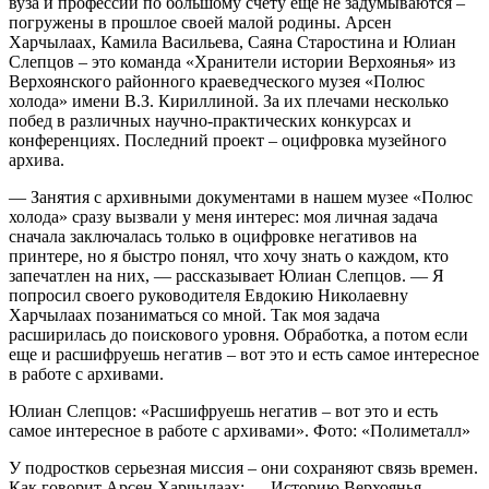
вуза и профессии по большому счету еще не задумываются –
погружены в прошлое своей малой родины. Арсен
Харчылаах, Камила Васильева, Саяна Старостина и Юлиан
Слепцов – это команда «Хранители истории Верхоянья» из
Верхоянского районного краеведческого музея «Полюс
холода» имени В.З. Кириллиной. За их плечами несколько
побед в различных научно-практических конкурсах и
конференциях. Последний проект – оцифровка музейного
архива.
— Занятия с архивными документами в нашем музее «Полюс
холода» сразу вызвали у меня интерес: моя личная задача
сначала заключалась только в оцифровке негативов на
принтере, но я быстро понял, что хочу знать о каждом, кто
запечатлен на них, — рассказывает Юлиан Слепцов. — Я
попросил своего руководителя Евдокию Николаевну
Харчылаах позаниматься со мной. Так моя задача
расширилась до поискового уровня. Обработка, а потом если
еще и расшифруешь негатив – вот это и есть самое интересное
в работе с архивами.
Юлиан Слепцов: «Расшифруешь негатив – вот это и есть
самое интересное в работе с архивами». Фото: «Полиметалл»
У подростков серьезная миссия – они сохраняют связь времен.
Как говорит Арсен Харчылаах: — Историю Верхоянья