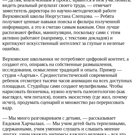
видеть реальный результат своего труда, — отмечает
заместитель директора по научно-методической работе
Верхоянской школы Нюргустана Слепцова. — Ребята
получают ценные навыки поиска и фильтра полученной
информации, а это я считаю самым важным. Они лучше
распознают фейки, манипуляции, поскольку сами с этим
активно работают (например, с текстами докладов) и
критикуют искусственный интеллект за глупые и нелепые
ошибки.
Верхоянские школьники не потребляют цифровой контент, а
создают его, опираясь на собственные размышления,
исследования, осмысление традиций и опыта. Пример —
студия «Аартык». Среднестатистический современный
ребенок отсмотрел тысячи часов анимации на всех доступных
площадках. Студийцы сами создают мультфильмы. Чтобы
нарисовать бизончика, нужно изучить палеонтологию (как
выглядел, чем питался), понять экосистему (где жил, почему
исчез), продумать сценарий и множество раз перерисовать
кадр.
— Мы много разговариваем с детьми, — рассказывает
Евдокия Харчылаах. — Мы учим детей быть терпеливыми,
сдержанными, учим умению слушать и слышать мнение
других, учим уважать интересы каждого человека – все это