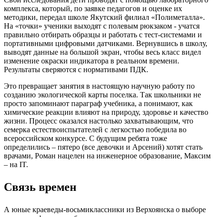
комплекса, который, по заявке педагогов и оценке их
методики, передал школе Якутский филиал «Полиметалла».
На «точки» ученики выходят с полевым рюкзаком - учатся
правильно отбирать образцы и работать с тест-системами и
портативными цифровыми датчиками. Вернувшись в школу,
выводят данные на большой экран, чтобы весь класс видел
изменение окраски индикатора в реальном времени.
Результаты сверяются с нормативами ПДК.
Это превращает занятия в настоящую научную работу по
созданию экологической карты поселка. Так школьники не
просто запоминают параграф учебника, а понимают, как
химические реакции влияют на природу, здоровье и качество
жизни. Процесс оказался настолько захватывающим, что
семерка естествоиспытателей с легкостью победила во
всероссийском конкурсе. С будущим ребята тоже
определились – пятеро (все девочки и Арсений) хотят стать
врачами, Роман нацелен на инженерное образование, Максим
– на IT.
Связь времен
А юные краеведы-восьмиклассники из Верхоянска о выборе