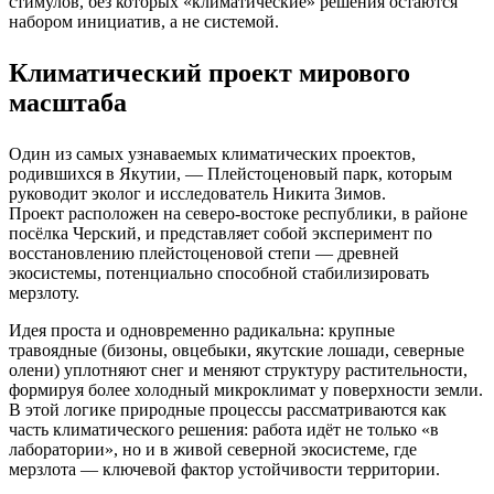
стимулов, без которых «климатические» решения остаются
набором инициатив, а не системой.
Климатический проект мирового
масштаба
Один из самых узнаваемых климатических проектов,
родившихся в Якутии, — Плейстоценовый парк, которым
руководит эколог и исследователь Никита Зимов.
Проект расположен на северо‑востоке республики, в районе
посёлка Черский, и представляет собой эксперимент по
восстановлению плейстоценовой степи — древней
экосистемы, потенциально способной стабилизировать
мерзлоту.
Идея проста и одновременно радикальна: крупные
травоядные (бизоны, овцебыки, якутские лошади, северные
олени) уплотняют снег и меняют структуру растительности,
формируя более холодный микроклимат у поверхности земли.
В этой логике природные процессы рассматриваются как
часть климатического решения: работа идёт не только «в
лаборатории», но и в живой северной экосистеме, где
мерзлота — ключевой фактор устойчивости территории.