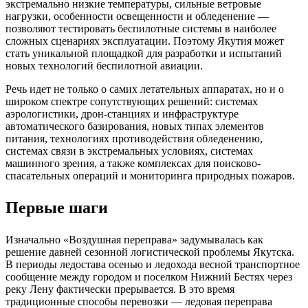
экстремально низкие температуры, сильные ветровые
нагрузки, особенности освещенности и обледенение —
позволяют тестировать беспилотные системы в наиболее
сложных сценариях эксплуатации. Поэтому Якутия может
стать уникальной площадкой для разработки и испытаний
новых технологий беспилотной авиации.
Речь идет не только о самих летательных аппаратах, но и о
широком спектре сопутствующих решений: системах
аэрологистики, дрон-станциях и инфраструктуре
автоматического базирования, новых типах элементов
питания, технологиях противодействия обледенению,
системах связи в экстремальных условиях, системах
машинного зрения, а также комплексах для поисково-
спасательных операций и мониторинга природных пожаров.
Первые шаги
Изначально «Воздушная переправа» задумывалась как
решение давней сезонной логистической проблемы Якутска.
В периоды ледостава осенью и ледохода весной транспортное
сообщение между городом и поселком Нижний Бестях через
реку Лену фактически прерывается. В это время
традиционные способы перевозки — ледовая переправа