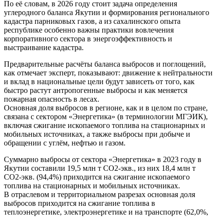
По её словам, в 2026 году стоит задача определения
углеродного баланса Якутии и формирования регионального
кадастра парниковых газов, а из сахалинского опыта
республике особенно важны практики вовлечения
корпоративного сектора в энергоэффективность и
выстраивание кадастра.
Предварительные расчёты баланса выбросов и поглощений,
как отмечает эксперт, показывают: движение к нейтральности
и вклад в национальные цели будут зависеть от того, как
быстро растут антропогенные выбросы и как меняется
пожарная опасность в лесах.
Основная доля выбросов в регионе, как и в целом по стране,
связана с сектором «Энергетика» (в терминологии МГЭИК),
включая сжигание ископаемого топлива на стационарных и
мобильных источниках, а также выбросы при добыче и
обращении с углём, нефтью и газом.
Суммарно выбросы от сектора «Энергетика» в 2023 году в
Якутии составили 19,5 млн т СО2-экв., из них 18,4 млн т
СО2-экв. (94,4%) приходится на сжигание ископаемого
топлива на стационарных и мобильных источниках.
В отраслевом и территориальном разрезах основная доля
выбросов приходится на сжигание топлива в
теплоэнергетике, электроэнергетике и на транспорте (62,0%,