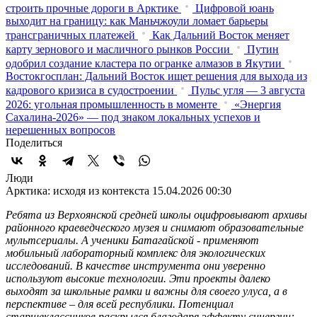
строить прочные дороги в Арктике
Цифровой юань
выходит на границу: как Маньчжоули ломает барьеры
трансграничных платежей
Как Дальний Восток меняет
карту зернового и масличного рынков России
Путин
одобрил создание кластера по огранке алмазов в Якутии
Востокгосплан: Дальний Восток ищет решения для выхода из
кадрового кризиса в судостроении
Пульс угля — 3 августа
2026: угольная промышленность в моменте
«Энергия
Сахалина-2026» — под знаком локальных успехов и
нерешенных вопросов
Поделиться
Люди
Арктика: исходя из контекста
15.04.2026 00:30
Ребята из Верхоянской средней школы оцифровывают архивы
районного краеведческого музея и снимают образовательные
мультсериалы. А ученики Батагайской - применяют
мобильный лабораторный комплекс для экологических
исследований. В качестве инструмента они уверенно
используют высокие технологии. Эти проекты далеко
выходят за школьные рамки и важны для своего улуса, а в
перспективе – для всей республики. Потенциал
старшеклассников раскрылся благодаря эффекту синергии: