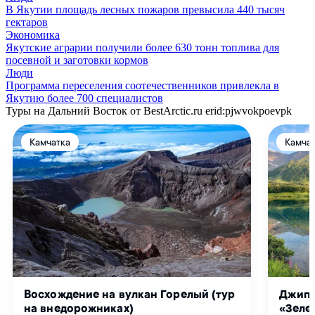
В Якутии площадь лесных пожаров превысила 440 тысяч
гектаров
Экономика
Якутские аграрии получили более 630 тонн топлива для
посевной и заготовки кормов
Люди
Программа переселения соотечественников привлекла в
Якутию более 700 специалистов
Туры на Дальний Восток от BestArctic.ru
erid:pjwvokpoevpk