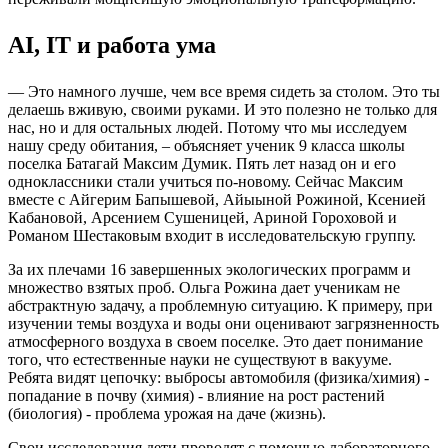
АI, IT и работа ума
— Это намного лучше, чем все время сидеть за столом. Это ты
делаешь вживую, своими руками. И это полезно не только для
нас, но и для остальных людей. Потому что мы исследуем
нашу среду обитания, – объясняет ученик 9 класса школы
поселка Батагай Максим Думик. Пять лет назад он и его
одноклассники стали учиться по-новому. Сейчас Максим
вместе с Айгерим Бапышевой, Айыыной Рожиной, Ксенией
Кабановой, Арсением Сушеницей, Ариной Гороховой и
Романом Шестаковым входит в исследовательскую группу.
За их плечами 16 завершенных экологических программ и
множество взятых проб. Ольга Рожина дает ученикам не
абстрактную задачу, а проблемную ситуацию. К примеру, при
изучении темы воздуха и воды они оценивают загрязненность
атмосферного воздуха в своем поселке. Это дает понимание
того, что естественные науки не существуют в вакууме.
Ребята видят цепочку: выбросы автомобиля (физика/химия) -
попадание в почву (химия) - влияние на рост растений
(биология) - проблема урожая на даче (жизнь).
Свои исследования дети проводят с помощью лабораторного