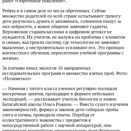
работ «Обретенное поколение».
Ребята и в самом деле из числа обретенных. Сейчас
множество родителей по всей стране испытывают тревогу:
дети разучились думать и запоминать, сочинения пишут за
них нейросети, а живое общение заменяют гаджеты.
Верхоянские старшеклассники в цифровом детоксе не
нуждаются. Их учителя, не жалуясь на проблемы с климатом
и связью, выстроили систему, где технологии не заменяют
мышление, а инструментально усиливают его. Это принцип
контекстного обучения, переплетение учебной программы с
жизнью.
За плечами юных экологов 16 завершенных
исследовательских программ и множество взятых проб. Фото:
«Полиметалл»
— Начиная с пятого класса ученики регулярно посещали
внеурочные занятия, проходящие в формате небольших
экспедиций, — рассказывает учитель биологии и химии
Батагайской школы Ольга Рожина. — Вместо сухого изучения
закономерностей, формул и законов дети собирали пробы
снега и почвы, проводили опыты. Перейдя от
иллюстративного знакомства с предметом к
непосредственной работе с научной аппаратурой, они
переживали мощнейшую эмоциональную трансформацию.