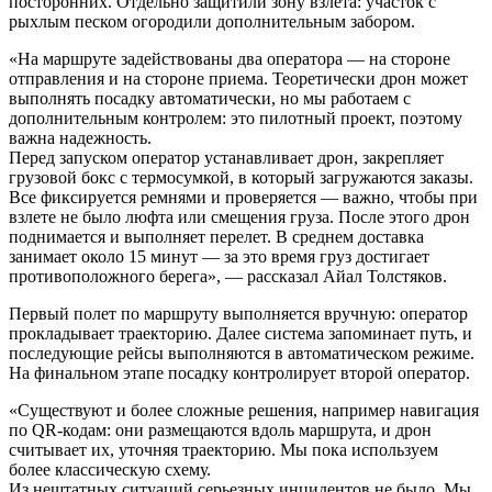
посторонних. Отдельно защитили зону взлета: участок с
рыхлым песком огородили дополнительным забором.
«На маршруте задействованы два оператора — на стороне
отправления и на стороне приема. Теоретически дрон может
выполнять посадку автоматически, но мы работаем с
дополнительным контролем: это пилотный проект, поэтому
важна надежность.
Перед запуском оператор устанавливает дрон, закрепляет
грузовой бокс с термосумкой, в который загружаются заказы.
Все фиксируется ремнями и проверяется — важно, чтобы при
взлете не было люфта или смещения груза. После этого дрон
поднимается и выполняет перелет. В среднем доставка
занимает около 15 минут — за это время груз достигает
противоположного берега», — рассказал Айал Толстяков.
Первый полет по маршруту выполняется вручную: оператор
прокладывает траекторию. Далее система запоминает путь, и
последующие рейсы выполняются в автоматическом режиме.
На финальном этапе посадку контролирует второй оператор.
«Существуют и более сложные решения, например навигация
по QR-кодам: они размещаются вдоль маршрута, и дрон
считывает их, уточняя траекторию. Мы пока используем
более классическую схему.
Из нештатных ситуаций серьезных инцидентов не было. Мы