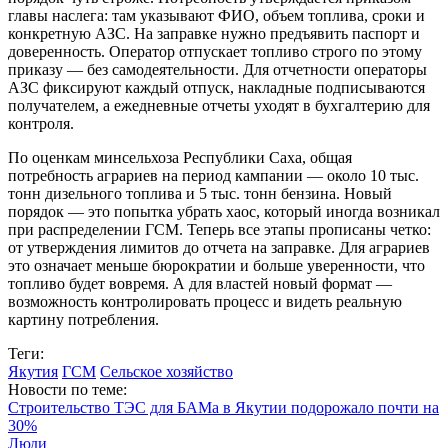
главы наслега: там указывают ФИО, объем топлива, сроки и
конкретную АЗС. На заправке нужно предъявить паспорт и
доверенность. Оператор отпускает топливо строго по этому
приказу — без самодеятельности. Для отчетности операторы
АЗС фиксируют каждый отпуск, накладные подписываются
получателем, а ежедневные отчеты уходят в бухгалтерию для
контроля.
По оценкам минсельхоза Республики Саха, общая
потребность аграриев на период кампании — около 10 тыс.
тонн дизельного топлива и 5 тыс. тонн бензина. Новый
порядок — это попытка убрать хаос, который иногда возникал
при распределении ГСМ. Теперь все этапы прописаны четко:
от утверждения лимитов до отчета на заправке. Для аграриев
это означает меньше бюрократии и больше уверенности, что
топливо будет вовремя. А для властей новый формат —
возможность контролировать процесс и видеть реальную
картину потребления.
Теги:
Якутия
ГСМ
Сельское хозяйство
Новости по теме:
Строительство ТЭС для БАМа в Якутии подорожало почти на
30%
Люди