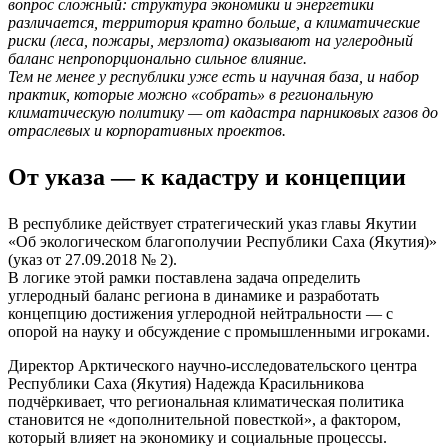
вопрос сложный: структура экономики и энергетики
различается, территория кратно больше, а климатические
риски (леса, пожары, мерзлота) оказывают на углеродный
баланс непропорционально сильное влияние.
Тем не менее у республики уже есть и научная база, и набор
практик, которые можно «собрать» в региональную
климатическую политику — от кадастра парниковых газов до
отраслевых и корпоративных проектов.
От указа — к кадастру и концепции
В республике действует стратегический указ главы Якутии
«Об экологическом благополучии Республики Саха (Якутия)»
(указ от 27.09.2018 № 2).
В логике этой рамки поставлена задача определить
углеродный баланс региона в динамике и разработать
концепцию достижения углеродной нейтральности — с
опорой на науку и обсуждение с промышленными игроками.
Директор Арктического научно-исследовательского центра
Республики Саха (Якутия) Надежда Красильникова
подчёркивает, что региональная климатическая политика
становится не «дополнительной повесткой», а фактором,
который влияет на экономику и социальные процессы.