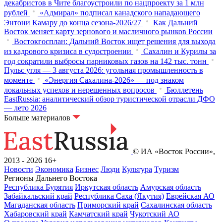
декабристов в Чите благоустроили по нацпроекту за 1 млн
рублей
«Адмирал» подписал канадского нападающего
Энтони Камару до конца сезона-2026/27
Как Дальний
Восток меняет карту зернового и масличного рынков России
Востокгосплан: Дальний Восток ищет решения для выхода
из кадрового кризиса в судостроении
Сахалин и Курилы за
год сократили выбросы парниковых газов на 142 тыс. тонн
Пульс угля — 3 августа 2026: угольная промышленность в
моменте
«Энергия Сахалина-2026» — под знаком
локальных успехов и нерешенных вопросов
Бюллетень
EastRussia: аналитический обзор туристической отрасли ДФО
— лето 2026
Больше материалов
© ИА «Восток России»,
2013 - 2026
16+
Новости
Экономика
Бизнес
Люди
Культура
Туризм
Регионы Дальнего Востока
Республика Бурятия
Иркутская область
Амурская область
Забайкальский край
Республика Саха (Якутия)
Еврейская АО
Магаданская область
Приморский край
Сахалинская область
Хабаровский край
Камчатский край
Чукотский АО