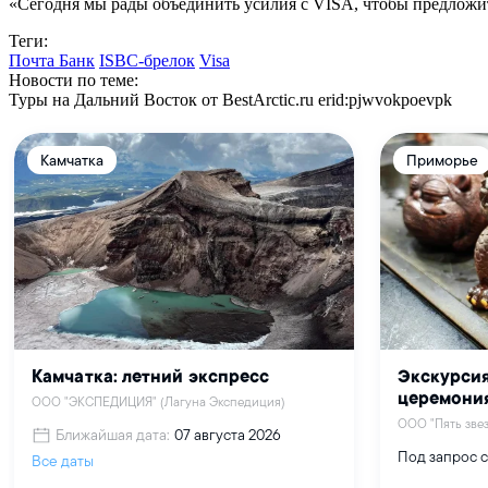
«Сегодня мы рады объединить усилия с VISA, чтобы предложит
Теги:
Почта Банк
ISBC-брелок
Visa
Новости по теме:
Туры на Дальний Восток от BestArctic.ru
erid:pjwvokpoevpk