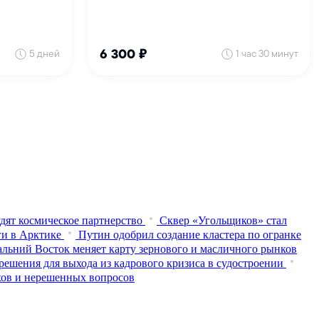
дят космическое партнерство
Сквер «Угольщиков» стал
ги в Арктике
Путин одобрил создание кластера по огранке
альний Восток меняет карту зернового и масличного рынков
решения для выхода из кадрового кризиса в судостроении
хов и нерешенных вопросов