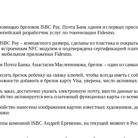
 помощью брелоков ISBC Pay. Почта Банк одним из первых присо
опейский разработчик услуг по токенизации Fidesmo.
и ISBC Pay – компактного размера, сделаны из пластика и покр
а встроенным NFC модулем и подтверждена сертификацией плат
и в мобильном приложении Fidesmo.
м Почта Банка Анастасия Масленникова, брелок – один из самы
сить брелок ребенку на связку ключей, чтобы всегда иметь с со
можности добавить в брелок карту Visa, уверена, число активных 
заказ, достаточно указать электронную почту, ввести данные кар
ойство активируется весь платежный функционал карты со всем
тройство нанесены изображения картин известных художников, 
яшки.
руппы компаний ISBC Андрей Еременко, на текущий момент в Ро