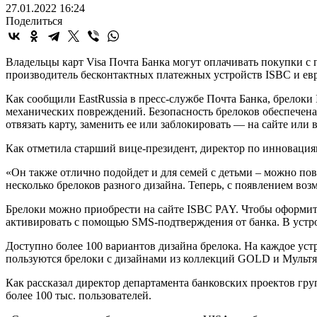
27.01.2022 16:24
Поделиться
Владельцы карт Visa Почта Банка могут оплачивать покупки с
производитель бесконтактных платежных устройств ISBC и евр
Как сообщили EastRussia в пресс-службе Почта Банка, брелок
механических повреждений. Безопасность брелоков обеспечен
отвязать карту, заменить ее или заблокировать — на сайте ил
Как отметила старший вице-президент, директор по инновация
«Он также отлично подойдет и для семей с детьми – можно пове
несколько брелоков разного дизайна. Теперь, с появлением воз
Брелоки можно приобрести на сайте ISBC PAY. Чтобы оформить 
активировать c помощью SMS-подтверждения от банка. В устр
Доступно более 100 вариантов дизайна брелока. На каждое ус
пользуются брелоки с дизайнами из коллекций GOLD и Мульт
Как рассказал директор департамента банковских проектов г
более 100 тыс. пользователей.