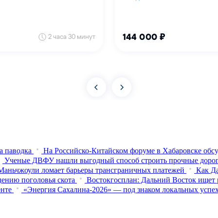
а паводка
На Российско-Китайском форуме в Хабаровске обсу
Ученые ДВФУ нашли выгодный способ строить прочные доро
Маньчжоули ломает барьеры трансграничных платежей
Как Д
дению поголовья скота
Востокгосплан: Дальний Восток ищет 
енте
«Энергия Сахалина-2026» — под знаком локальных успе