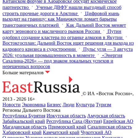
Китайском форуме в Хабаровске обсудят космическое
партнерство
Ученые ДВФУ нашли выгодный способ
строить прочные дороги в Арктике
Цифровой юань
выходит на границу: как Маньчжоули ломает барьеры
трансграничных платежей
Как Дальний Восток меняет
карту зернового и масличного рынков России
Путин
одобрил создание кластера по огранке алмазов в Якутии
Востокгосплан: Дальний Восток ищет решения для выхода из
кадрового кризиса в судостроении
Пульс угля — 3 августа
2026: угольная промышленность в моменте
«Энергия
Сахалина-2026» — под знаком локальных успехов и
нерешенных вопросов
Больше материалов
© ИА «Восток России»,
2013 - 2026
16+
Новости
Экономика
Бизнес
Люди
Культура
Туризм
Регионы Дальнего Востока
Республика Бурятия
Иркутская область
Амурская область
Забайкальский край
Республика Саха (Якутия)
Еврейская АО
Магаданская область
Приморский край
Сахалинская область
Хабаровский край
Камчатский край
Чукотский АО
О проекте
Условия использования материалов
Контакты