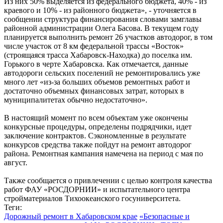
Из них 50% выделяется из федерального бюджета, 40% - из
краевого и 10% - из районного бюджета», - уточняется в
сообщении структура финансирования словами замглавы
районной администрации Олега Басова. В текущем году
планируется выполнить ремонт 26 участков автодорог, в том
числе участок от 8 км федеральной трассы «Восток»
(строящаяся трасса Хабаровск-Находка) до поселка им.
Горького в черте Хабаровска. Как отмечается, данные
автодороги сельских поселений не ремонтировались уже
много лет «из-за больших объемов ремонтных работ и
достаточно объемных финансовых затрат, которых в
муниципалитетах обычно недостаточно».
В настоящий момент по всем объектам уже окончены
конкурсные процедуры, определены подрядчики, идет
заключение контрактов. Сэкономленные в результате
конкурсов средства также пойдут на ремонт автодорог
района. Ремонтная кампания намечена на период с мая по
август.
Также сообщается о привлечении с целью контроля качества
работ ФАУ «РОСДОРНИИ» и испытательного центра
стройматериалов Тихоокеанского госуниверситета.
Теги:
Дорожный ремонт в Хабаровском крае
«Безопасные и