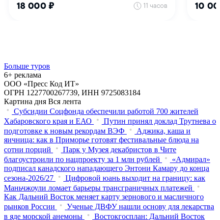
Больше туров
6+ реклама
ООО «Пресс Код ИТ»
ОГРН 1227700267739, ИНН 9725083184
Картина дня
Вся лента
Субсидии Соцфонда обеспечили работой 700 жителей
Хабаровского края и ЕАО
Путин принял доклад Трутнева о
подготовке к новым рекордам ВЭФ
Аджика, каша и
яичница: как в Приморье готовят фестивальные блюда на
сотни порций
Парк у Музея декабристов в Чите
благоустроили по нацпроекту за 1 млн рублей
«Адмирал»
подписал канадского нападающего Энтони Камару до конца
сезона-2026/27
Цифровой юань выходит на границу: как
Маньчжоули ломает барьеры трансграничных платежей
Как Дальний Восток меняет карту зернового и масличного
рынков России
Ученые ДВФУ нашли основу для лекарства
в яде морской анемоны
Востокгосплан: Дальний Восток