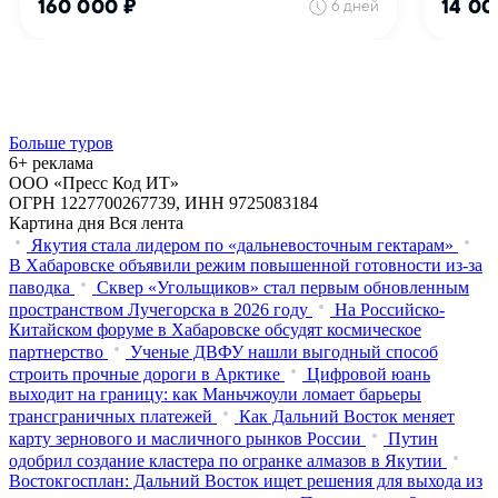
Больше туров
6+ реклама
ООО «Пресс Код ИТ»
ОГРН 1227700267739, ИНН 9725083184
Картина дня
Вся лента
Якутия стала лидером по «дальневосточным гектарам»
В Хабаровске объявили режим повышенной готовности из‑за
паводка
Сквер «Угольщиков» стал первым обновленным
пространством Лучегорска в 2026 году
На Российско-
Китайском форуме в Хабаровске обсудят космическое
партнерство
Ученые ДВФУ нашли выгодный способ
строить прочные дороги в Арктике
Цифровой юань
выходит на границу: как Маньчжоули ломает барьеры
трансграничных платежей
Как Дальний Восток меняет
карту зернового и масличного рынков России
Путин
одобрил создание кластера по огранке алмазов в Якутии
Востокгосплан: Дальний Восток ищет решения для выхода из