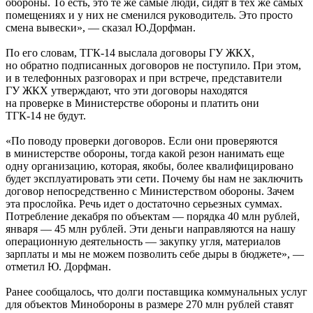
обороны. То есть, это те же самые люди, сидят в тех же самых
помещениях и у них не сменился руководитель. Это просто
смена вывески», — сказал Ю.Дорфман.
По его словам, ТГК-14 выслала договоры ГУ ЖКХ,
но обратно подписанных договоров не поступило. При этом,
и в телефонных разговорах и при встрече, представители
ГУ ЖКХ утверждают, что эти договоры находятся
на проверке в Министерстве обороны и платить они
ТГК-14 не будут.
«По поводу проверки договоров. Если они проверяются
в министерстве обороны, тогда какой резон нанимать еще
одну организацию, которая, якобы, более квалифицировано
будет эксплуатировать эти сети. Почему бы нам не заключить
договор непосредственно с Министерством обороны. Зачем
эта прослойка. Речь идет о достаточно серьезных суммах.
Потребление декабря по объектам — порядка 40 млн рублей,
января — 45 млн рублей. Эти деньги направляются на нашу
операционную деятельность — закупку угля, материалов
зарплаты и мы не можем позволить себе дыры в бюджете», —
отметил Ю. Дорфман.
Ранее сообщалось, что долги поставщика коммунальных услуг
для объектов Минобороны в размере 270 млн рублей ставят