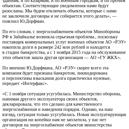
зданиям, и по казармам, и по военным городкам, и по прочим
объектам. Соответствующие уведомления нами будут
разосланы. Мы будем отключать объекты, которые с нами
не заключили договоры и не собирается этого делать», —
пояснил Ю.Дорфман.
По его словам, с энергоснабжением объектов Минобороны
РФ в Забайкалье возникла серьезная проблема., поскольку
поставщик коммунальных услуг военных объектов АО «РЭУ»
накопила долги в размере 242 млн рублей и находится
в стадии банкротства, а с 1 ноября 2015 года на обслуживание
этих объектов зашла другая организация — АО «ГУ ЖКХ».
По мнению Ю.Дорфмана, АО «РЭУ» скорее всего эта
компания будет признана банкротом, ликвидирована
и перспективы взыскания долга практически нулевые,
передает «Интерфакс».
«С 1 ноября ситуация усугубилась. Министерство обороны,
нанимая другого эксплуататора своих объектов,
декларировала, что это сделано для качественного
энергоснабжения и наведения порядок. Однако, на наш
взгляд, ситуация только усугубилась. Новая эксплуатирующая
организация ни копейки нам не заплатила, у нас нет
договоров на энергоснабжение объектов министерства