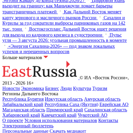
Энтони Камару до конца сезона-2026/27
Цифровой юань
выходит на границу: как Маньчжоули ломает барьеры
трансграничных платежей
Как Дальний Восток меняет
карту зернового и масличного рынков России
Сахалин и
Курилы за год сократили выбросы парниковых газов на 142
тыс. тонн
Востокгосплан: Дальний Восток ищет решения
для выхода из кадрового кризиса в судостроении
Пульс
угля — 3 августа 2026: угольная промышленность в моменте
«Энергия Сахалина-2026» — под знаком локальных
успехов и нерешенных вопросов
Больше материалов
© ИА «Восток России»,
2013 - 2026
16+
Новости
Экономика
Бизнес
Люди
Культура
Туризм
Регионы Дальнего Востока
Республика Бурятия
Иркутская область
Амурская область
Забайкальский край
Республика Саха (Якутия)
Еврейская АО
Магаданская область
Приморский край
Сахалинская область
Хабаровский край
Камчатский край
Чукотский АО
О проекте
Условия использования материалов
Контакты
Электронный бюллетень
Персональные данные
Скачать медиакит