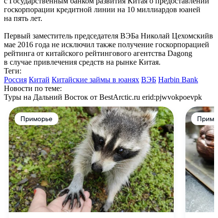
с Государственным банком развития Китая о предоставлении
госкорпорации кредитной линии на 10 миллиардов юаней
на пять лет.
Первый заместитель председателя ВЭБа Николай Цехомскийв
мае 2016 года не исключил также получение госкорпорацией
рейтинга от китайского рейтингового агентства Dagong
в случае привлечения средств на рынке Китая.
Теги:
Россия
Китай
Китайские займы в юанях
ВЭБ
Harbin Bank
Новости по теме:
Туры на Дальний Восток от BestArctic.ru
erid:pjwvokpoevpk