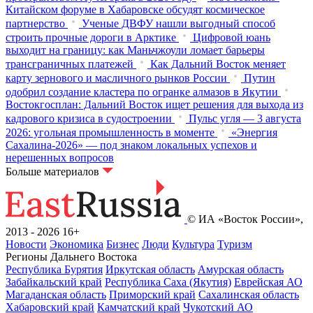
Китайском форуме в Хабаровске обсудят космическое
партнерство
Ученые ДВФУ нашли выгодный способ
строить прочные дороги в Арктике
Цифровой юань
выходит на границу: как Маньчжоули ломает барьеры
трансграничных платежей
Как Дальний Восток меняет
карту зернового и масличного рынков России
Путин
одобрил создание кластера по огранке алмазов в Якутии
Востокгосплан: Дальний Восток ищет решения для выхода из
кадрового кризиса в судостроении
Пульс угля — 3 августа
2026: угольная промышленность в моменте
«Энергия
Сахалина-2026» — под знаком локальных успехов и
нерешенных вопросов
Больше материалов
© ИА «Восток России»,
2013 - 2026
16+
Новости
Экономика
Бизнес
Люди
Культура
Туризм
Регионы Дальнего Востока
Республика Бурятия
Иркутская область
Амурская область
Забайкальский край
Республика Саха (Якутия)
Еврейская АО
Магаданская область
Приморский край
Сахалинская область
Хабаровский край
Камчатский край
Чукотский АО