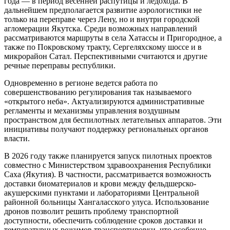
года — в период весенней распутицы и ледохода. В
дальнейшем предполагается развитие аэрологистики не
только на переправе через Лену, но и внутри городской
агломерации Якутска. Среди возможных направлений
рассматриваются маршруты в села Хатассы и Пригородное, а
также по Покровскому тракту, Сергеляхскому шоссе и в
микрорайон Сатал. Перспективными считаются и другие
речные переправы республики.
Одновременно в регионе ведется работа по
совершенствованию регулирования так называемого
«открытого неба». Актуализируются административные
регламенты и механизмы управления воздушным
пространством для беспилотных летательных аппаратов. Эти
инициативы получают поддержку региональных органов
власти.
В 2026 году также планируется запуск пилотных проектов
совместно с Министерством здравоохранения Республики
Саха (Якутия). В частности, рассматривается возможность
доставки биоматериалов и крови между фельдшерско-
акушерскими пунктами и лабораториями Центральной
районной больницы Хангаласского улуса. Использование
дронов позволит решить проблему транспортной
доступности, обеспечить соблюдение сроков доставки и
температурных режимов транспортировки, что особенно