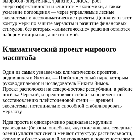
выбросов (энергетика, транспорт, ЖКХ), рост
энергоэффективности и «чистоты» экономики, а также
усиление поглощения — через управляемые лесные
экосистемы и лесоклиматические проекты. Дополняют этот
контур меры по защите мерзлоты и развитие финансовых
стимулов, без которых «климатические» решения остаются
набором инициатив, а не системой.
Климатический проект мирового
масштаба
Один из самых узнаваемых климатических проектов,
родившихся в Якутии, — Плейстоценовый парк, которым
руководит эколог и исследователь Никита Зимов.
Проект расположен на северо‑востоке республики, в районе
посёлка Черский, и представляет собой эксперимент по
восстановлению плейстоценовой степи — древней
экосистемы, потенциально способной стабилизировать
мерзлоту.
Идея проста и одновременно радикальна: крупные
травоядные (бизоны, овцебыки, якутские лошади, северные
олени) уплотняют снег и меняют структуру растительности,
формируя более холодный микроклимат у поверхности земли.