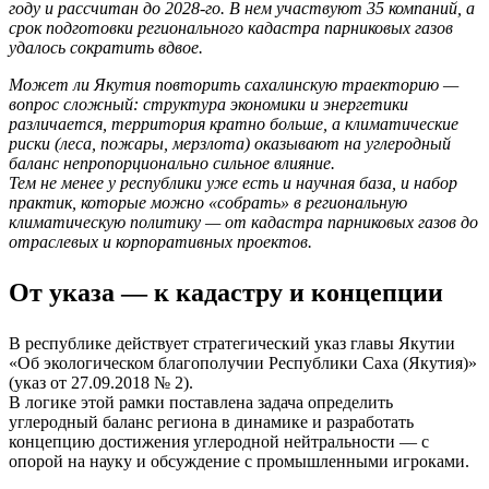
году и рассчитан до 2028-го. В нем участвуют
35 компаний, а
срок подготовки регионального кадастра парниковых газов
удалось сократить вдвое.
Может ли Якутия повторить сахалинскую траекторию —
вопрос сложный: структура экономики и энергетики
различается, территория кратно больше, а климатические
риски (леса, пожары, мерзлота) оказывают на углеродный
баланс непропорционально сильное влияние.
Тем не менее у республики уже есть и научная база, и набор
практик, которые можно «собрать» в региональную
климатическую политику — от кадастра парниковых газов до
отраслевых и корпоративных проектов.
От указа — к кадастру и концепции
В республике действует стратегический указ главы Якутии
«Об экологическом благополучии Республики Саха (Якутия)»
(указ от 27.09.2018 № 2).
В логике этой рамки поставлена задача определить
углеродный баланс региона в динамике и разработать
концепцию достижения углеродной нейтральности — с
опорой на науку и обсуждение с промышленными игроками.