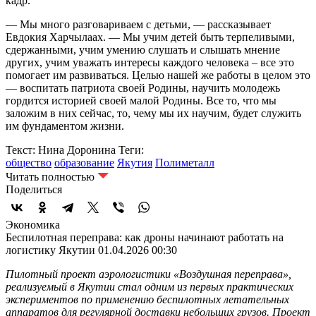
кадр.
— Мы много разговариваем с детьми, — рассказывает
Евдокия Харчылаах. — Мы учим детей быть терпеливыми,
сдержанными, учим умению слушать и слышать мнение
других, учим уважать интересы каждого человека – все это
помогает им развиваться. Целью нашей же работы в целом это
— воспитать патриота своей Родины, научить молодежь
гордится историей своей малой Родины. Все то, что мы
заложим в них сейчас, то, чему мы их научим, будет служить
им фундаментом жизни.
Текст: Нина Доронина
Теги:
общество
образование
Якутия
Полиметалл
Читать полностью
Поделиться
Экономика
Беспилотная переправа: как дроны начинают работать на
логистику Якутии
01.04.2026 00:30
Пилотный проект аэрологистики «Воздушная переправа»,
реализуемый в Якутии стал одним из первых практических
экспериментов по применению беспилотных летательных
аппаратов для регулярной доставки небольших грузов. Проект