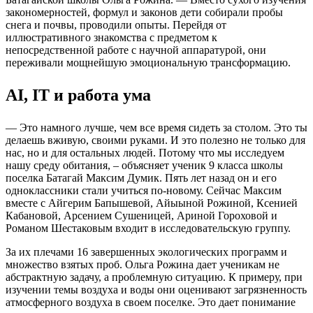
закономерностей, формул и законов дети собирали пробы
снега и почвы, проводили опыты. Перейдя от
иллюстративного знакомства с предметом к
непосредственной работе с научной аппаратурой, они
переживали мощнейшую эмоциональную трансформацию.
АI, IT и работа ума
— Это намного лучше, чем все время сидеть за столом. Это ты
делаешь вживую, своими руками. И это полезно не только для
нас, но и для остальных людей. Потому что мы исследуем
нашу среду обитания, – объясняет ученик 9 класса школы
поселка Батагай Максим Думик. Пять лет назад он и его
одноклассники стали учиться по-новому. Сейчас Максим
вместе с Айгерим Бапышевой, Айыыной Рожиной, Ксенией
Кабановой, Арсением Сушеницей, Ариной Гороховой и
Романом Шестаковым входит в исследовательскую группу.
За их плечами 16 завершенных экологических программ и
множество взятых проб. Ольга Рожина дает ученикам не
абстрактную задачу, а проблемную ситуацию. К примеру, при
изучении темы воздуха и воды они оценивают загрязненность
атмосферного воздуха в своем поселке. Это дает понимание