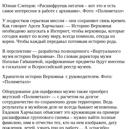
Юлиан Слепцов: «Расшифруешь негатив – вот это и есть
самое интересное в работе с архивами». Фото: «Полиметалл»
У подростков серьезная миссия – они сохраняют связь времен.
Как говорит Арсен Харчылаах: — Историю Верхоянья
необходимо запускать в Интернет, чтобы верхоянцы, которые
сегодня живут по всему миру, всегда помнили, откуда их
корни. Чтобы каждый передавал потомкам историю рода.
В перспективе — разработка полноценного «Виртуального
музея истории Верхоянья». По словам директора музея
Натальи Габышевой, оцифрованные предметы будут внесены
в госкаталог и Всероссийский реестр музеев.
Хранители истории Верхоянья с руководителем. Фото:
«Полиметалл»
Оборудование для оцифровки музею также приобрел
якутский «Полиметалл» — с расчетом на долгое
сотрудничество по сохранению души территории. Ведь
результаты в музейном деле не всегда бывают мгновенны.
Евдокия Харчылаах объясняет это кружковцам на примере
расшифровки группового снимка – нужно найти полные
фамилию, имя и отчество тех, кто на нем изображен, дату
рождения, детей, узнать про их работу… А «спасибо»