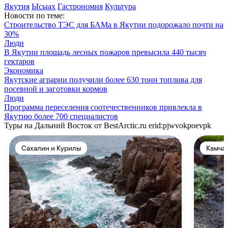
Якутия
Ысыах
Гастрономия
Культура
Новости по теме:
Строительство ТЭС для БАМа в Якутии подорожало почти на
30%
Люди
В Якутии площадь лесных пожаров превысила 440 тысяч
гектаров
Экономика
Якутские аграрии получили более 630 тонн топлива для
посевной и заготовки кормов
Люди
Программа переселения соотечественников привлекла в
Якутию более 700 специалистов
Туры на Дальний Восток от BestArctic.ru
erid:pjwvokpoevpk