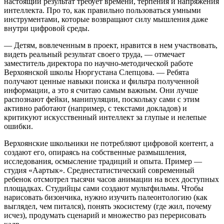
настоящий результат требует времени, терпения и напряжения
интеллекта. Про то, как правильно пользоваться умными
инструментами, которые возвращают силу мышления даже
внутри цифровой среды.
— Детям, вовлеченным в проект, нравится в нем участвовать,
видеть реальный результат своего труда, — отмечает
заместитель директора по научно-методической работе
Верхоянской школы Нюргустана Слепцова. — Ребята
получают ценные навыки поиска и фильтра полученной
информации, а это я считаю самым важным. Они лучше
распознают фейки, манипуляции, поскольку сами с этим
активно работают (например, с текстами докладов) и
критикуют искусственный интеллект за глупые и нелепые
ошибки.
Верхоянские школьники не потребляют цифровой контент, а
создают его, опираясь на собственные размышления,
исследования, осмысление традиций и опыта. Пример —
студия «Аартык». Среднестатистический современный
ребенок отсмотрел тысячи часов анимации на всех доступных
площадках. Студийцы сами создают мультфильмы. Чтобы
нарисовать бизончика, нужно изучить палеонтологию (как
выглядел, чем питался), понять экосистему (где жил, почему
исчез), продумать сценарий и множество раз перерисовать