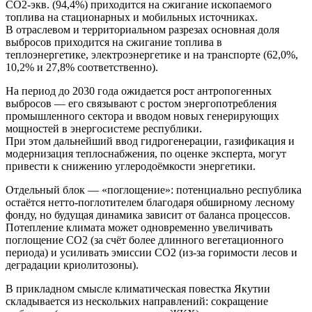
СО2-экв. (94,4%) приходится на сжигание ископаемого
топлива на стационарных и мобильных источниках.
В отраслевом и территориальном разрезах основная доля
выбросов приходится на сжигание топлива в
теплоэнергетике, электроэнергетике и на транспорте (62,0%,
10,2% и 27,8% соответственно).
На период до 2030 года ожидается рост антропогенных
выбросов — его связывают с ростом энергопотребления
промышленного сектора и вводом новых генерирующих
мощностей в энергосистеме республики.
При этом дальнейший ввод гидрогенерации, газификация и
модернизация теплоснабжения, по оценке эксперта, могут
привести к снижению углеродоёмкости энергетики.
Отдельный блок — «поглощение»: потенциально республика
остаётся нетто‑поглотителем благодаря обширному лесному
фонду, но будущая динамика зависит от баланса процессов.
Потепление климата может одновременно увеличивать
поглощение CO2 (за счёт более длинного вегетационного
периода) и усиливать эмиссии CO2 (из‑за горимости лесов и
деградации криолитозоны).
В прикладном смысле климатическая повестка Якутии
складывается из нескольких направлений: сокращение