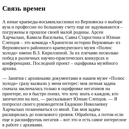
Связь времен
А юные краеведы-восьмиклассники из Верхоянска о выборе
вуза и профессии по большому счету еще не задумываются –
погружены в прошлое своей малой родины. Арсен
Харчылаах, Камила Васильева, Саяна Старостина и Юлиан
Слепцов – это команда «Хранители истории Верхоянья» из
Верхоянского районного краеведческого музея «Полюс
холода» имени В.З. Кириллиной. За их плечами несколько
побед в различных научно-практических конкурсах и
конференциях. Последний проект – оцифровка музейного
архива.
— Занятия с архивными документами в нашем музее «Полюс
холода» сразу вызвали у меня интерес: моя личная задача
сначала заключалась только в оцифровке негативов на
принтере, но я быстро понял, что хочу знать о каждом, кто
запечатлен на них, — рассказывает Юлиан Слепцов. — Я
попросил своего руководителя Евдокию Николаевну
Харчылаах позаниматься со мной. Так моя задача
расширилась до поискового уровня. Обработка, а потом если
еще и расшифруешь негатив – вот это и есть самое интересное
в работе с архивами.