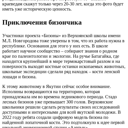
краеведам скажут только через 20-30 лет, когда это фото будет
иметь уже историческую ценность.
Приключения бизончика
Участники проекта «Бизоны» из Верхоянской школы имени
М.Л. Новгородова тоже уверены в том, что их работа нужна в
республике. Основания для этого у них есть. В школе
работает научное сообщество – собирают знания о родном
крае по палеонтологии и экологии. На ручье Батагайка, где
находится крупнейший в мире термокарстовый разлом и на
поверхность выходят костные останки ископаемых животных,
школьные экспедиции сделали ряд находок – кости ленской
лошади и бизона.
К этому животному в Якутии сейчас особое внимание.
Исполины возвращаются на территорию, которая
принадлежала им во времена ледникового периода. Стадо
лесных бизонов уже превышает 300 голов. Верхоянские
школьники решили сделать результаты своих исследований
доступными и интересными для всей якутской молодежи. В
2022 году ребята создали цифровую модель бизона по
найденной лопаточной кости. Это подтолкнуло к идее первой
школьной анимационной студии «Аартык».