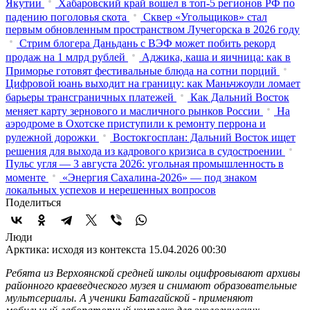
Якутии
Хабаровский край вошел в топ-5 регионов РФ по
падению поголовья скота
Сквер «Угольщиков» стал
первым обновленным пространством Лучегорска в 2026 году
Стрим блогера Даньдань с ВЭФ может побить рекорд
продаж на 1 млрд рублей
Аджика, каша и яичница: как в
Приморье готовят фестивальные блюда на сотни порций
Цифровой юань выходит на границу: как Маньчжоули ломает
барьеры трансграничных платежей
Как Дальний Восток
меняет карту зернового и масличного рынков России
На
аэродроме в Охотске приступили к ремонту перрона и
рулежной дорожки
Востокгосплан: Дальний Восток ищет
решения для выхода из кадрового кризиса в судостроении
Пульс угля — 3 августа 2026: угольная промышленность в
моменте
«Энергия Сахалина-2026» — под знаком
локальных успехов и нерешенных вопросов
Поделиться
Люди
Арктика: исходя из контекста
15.04.2026 00:30
Ребята из Верхоянской средней школы оцифровывают архивы
районного краеведческого музея и снимают образовательные
мультсериалы. А ученики Батагайской - применяют