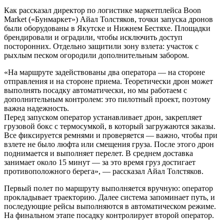
Как рассказал директор по логистике маркетплейса Boon
Market («Бунмаркет») Айал Толстяков, точки запуска дронов
были оборудованы в Якутске и Нижнем Бестяхе. Площадки
брендировали и оградили, чтобы исключить доступ
посторонних. Отдельно защитили зону взлета: участок с
рыхлым песком огородили дополнительным забором.
«На маршруте задействованы два оператора — на стороне
отправления и на стороне приема. Теоретически дрон может
выполнять посадку автоматически, но мы работаем с
дополнительным контролем: это пилотный проект, поэтому
важна надежность.
Перед запуском оператор устанавливает дрон, закрепляет
грузовой бокс с термосумкой, в который загружаются заказы.
Все фиксируется ремнями и проверяется — важно, чтобы при
взлете не было люфта или смещения груза. После этого дрон
поднимается и выполняет перелет. В среднем доставка
занимает около 15 минут — за это время груз достигает
противоположного берега», — рассказал Айал Толстяков.
Первый полет по маршруту выполняется вручную: оператор
прокладывает траекторию. Далее система запоминает путь, и
последующие рейсы выполняются в автоматическом режиме.
На финальном этапе посадку контролирует второй оператор.