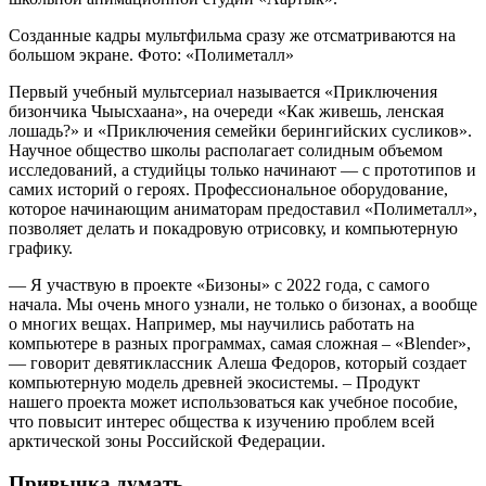
Созданные кадры мультфильма сразу же отсматриваются на
большом экране. Фото: «Полиметалл»
Первый учебный мультсериал называется «Приключения
бизончика Чыысхаана», на очереди «Как живешь, ленская
лошадь?» и «Приключения семейки берингийских сусликов».
Научное общество школы располагает солидным объемом
исследований, а студийцы только начинают — с прототипов и
самих историй о героях. Профессиональное оборудование,
которое начинающим аниматорам предоставил «Полиметалл»,
позволяет делать и покадровую отрисовку, и компьютерную
графику.
— Я участвую в проекте «Бизоны» с 2022 года, с самого
начала. Мы очень много узнали, не только о бизонах, а вообще
о многих вещах. Например, мы научились работать на
компьютере в разных программах, самая сложная – «Blender»,
— говорит девятиклассник Алеша Федоров, который создает
компьютерную модель древней экосистемы. – Продукт
нашего проекта может использоваться как учебное пособие,
что повысит интерес общества к изучению проблем всей
арктической зоны Российской Федерации.
Привычка думать