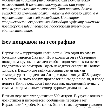
мобильный лабораторный комплекс для экологических
исследований. В качестве инструмента они уверенно
используют высокие технологии. Эти проекты далеко
выходят за школьные рамки и важны для своего улуса, а в
перспективе – для всей республики. Потенциал
старшеклассников раскрылся благодаря эффекту синергии:
новаторские идеи педагогов поддержали инвесторы-
единомышленники.
Без поправок на географию
Верхоянье – территория крайностей. Это один из самых
больших районов Якутии. Но находится он за Северным
полярным кругом и заселен слабо – один человек на десять
квадратных километров. Здесь находится северный Полюс
холода: в Верхоянске зафиксирована самая низкая
температура за пределами Антарктиды – минус 67,8 градусов.
Но летом 2020-го воздух прогрелся в нем до плюс 38, и город
попал в Книгу рекордов Гиннесса как населенный пункт с
самым экстремальным температурным диапазоном.
Вечная мерзлота тут достигает 500 метров. В улусе сложно с
логистикой и интернетом: сообщение перекрывает
Верхоянский хребет. Казалось бы, не самые лучшие условия