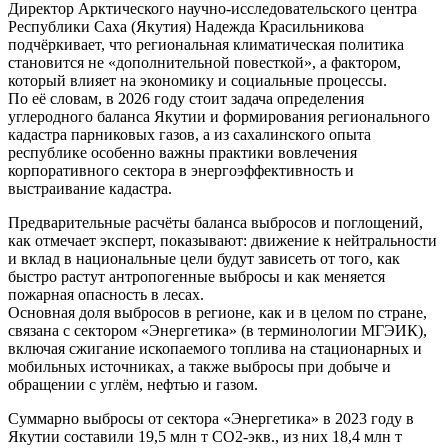
Директор Арктического научно-исследовательского центра
Республики Саха (Якутия) Надежда Красильникова
подчёркивает, что региональная климатическая политика
становится не «дополнительной повесткой», а фактором,
который влияет на экономику и социальные процессы.
По её словам, в 2026 году стоит задача определения
углеродного баланса Якутии и формирования регионального
кадастра парниковых газов, а из сахалинского опыта
республике особенно важны практики вовлечения
корпоративного сектора в энергоэффективность и
выстраивание кадастра.
Предварительные расчёты баланса выбросов и поглощений,
как отмечает эксперт, показывают: движение к нейтральности
и вклад в национальные цели будут зависеть от того, как
быстро растут антропогенные выбросы и как меняется
пожарная опасность в лесах.
Основная доля выбросов в регионе, как и в целом по стране,
связана с сектором «Энергетика» (в терминологии МГЭИК),
включая сжигание ископаемого топлива на стационарных и
мобильных источниках, а также выбросы при добыче и
обращении с углём, нефтью и газом.
Суммарно выбросы от сектора «Энергетика» в 2023 году в
Якутии составили 19,5 млн т СО2-экв., из них 18,4 млн т