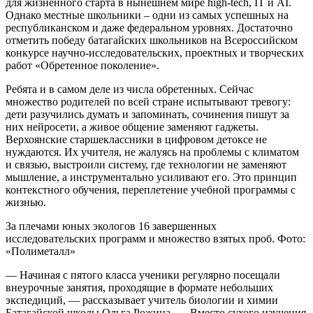
для жизненного старта в нынешнем мире high-tech, IT и AI.
Однако местные школьники – одни из самых успешных на
республиканском и даже федеральном уровнях. Достаточно
отметить победу батагайских школьников на Всероссийском
конкурсе научно-исследовательских, проектных и творческих
работ «Обретенное поколение».
Ребята и в самом деле из числа обретенных. Сейчас
множество родителей по всей стране испытывают тревогу:
дети разучились думать и запоминать, сочинения пишут за
них нейросети, а живое общение заменяют гаджеты.
Верхоянские старшеклассники в цифровом детоксе не
нуждаются. Их учителя, не жалуясь на проблемы с климатом
и связью, выстроили систему, где технологии не заменяют
мышление, а инструментально усиливают его. Это принцип
контекстного обучения, переплетение учебной программы с
жизнью.
За плечами юных экологов 16 завершенных
исследовательских программ и множество взятых проб. Фото:
«Полиметалл»
— Начиная с пятого класса ученики регулярно посещали
внеурочные занятия, проходящие в формате небольших
экспедиций, — рассказывает учитель биологии и химии
Батагайской школы Ольга Рожина. — Вместо сухого изучения