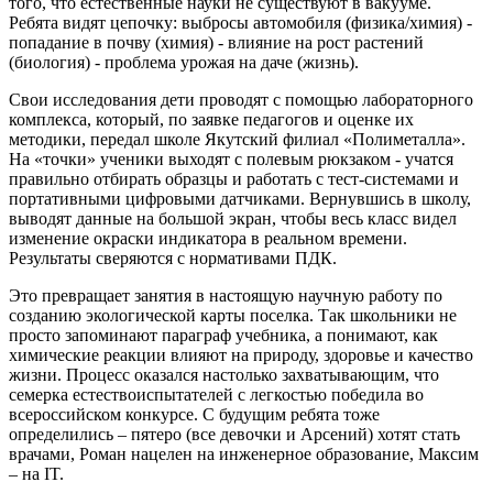
того, что естественные науки не существуют в вакууме.
Ребята видят цепочку: выбросы автомобиля (физика/химия) -
попадание в почву (химия) - влияние на рост растений
(биология) - проблема урожая на даче (жизнь).
Свои исследования дети проводят с помощью лабораторного
комплекса, который, по заявке педагогов и оценке их
методики, передал школе Якутский филиал «Полиметалла».
На «точки» ученики выходят с полевым рюкзаком - учатся
правильно отбирать образцы и работать с тест-системами и
портативными цифровыми датчиками. Вернувшись в школу,
выводят данные на большой экран, чтобы весь класс видел
изменение окраски индикатора в реальном времени.
Результаты сверяются с нормативами ПДК.
Это превращает занятия в настоящую научную работу по
созданию экологической карты поселка. Так школьники не
просто запоминают параграф учебника, а понимают, как
химические реакции влияют на природу, здоровье и качество
жизни. Процесс оказался настолько захватывающим, что
семерка естествоиспытателей с легкостью победила во
всероссийском конкурсе. С будущим ребята тоже
определились – пятеро (все девочки и Арсений) хотят стать
врачами, Роман нацелен на инженерное образование, Максим
– на IT.