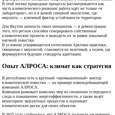
В этой логике природные процессы рассматриваются как
часть климатического решения: работа идёт не только «в
лаборатории», но и в живой северной экосистеме, где
мерзлота — ключевой фактор устойчивости территории.
Для Якутии ценность таких инициатив — в демонстрации
того, что регион способен генерировать собственные
климатические проекты и выводить их за рамки локальной
научной повестки.
В условиях ускоряющегося потепления Арктики практики,
связанные с мерзлотой, становятся не экзотикой, а полем, где
формируются будущие стандарты адаптации.
Опыт АЛРОСА: климат как стратегия
В республике есть и крупный «промышленный» контур
климатической повестки — на примере алмазодобывающей
компании АЛРОСА.
Компания развивает комплекс мер по снижению углеродного
следа и повышению энергоэффективности, а также ведёт
мониторинг мерзлотных процессов и оценивает
климатические риски для своих объектов.
В 2025 году сообщалось, что АЛРОСА получила заключение