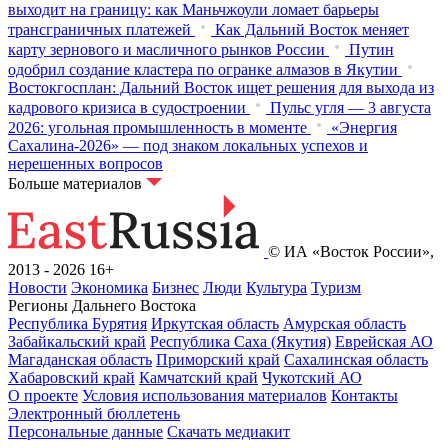
выходит на границу: как Маньчжоули ломает барьеры
трансграничных платежей
Как Дальний Восток меняет
карту зернового и масличного рынков России
Путин
одобрил создание кластера по огранке алмазов в Якутии
Востокгосплан: Дальний Восток ищет решения для выхода из
кадрового кризиса в судостроении
Пульс угля — 3 августа
2026: угольная промышленность в моменте
«Энергия
Сахалина-2026» — под знаком локальных успехов и
нерешенных вопросов
Больше материалов
© ИА «Восток России»,
2013 - 2026
16+
Новости
Экономика
Бизнес
Люди
Культура
Туризм
Регионы Дальнего Востока
Республика Бурятия
Иркутская область
Амурская область
Забайкальский край
Республика Саха (Якутия)
Еврейская АО
Магаданская область
Приморский край
Сахалинская область
Хабаровский край
Камчатский край
Чукотский АО
О проекте
Условия использования материалов
Контакты
Электронный бюллетень
Персональные данные
Скачать медиакит