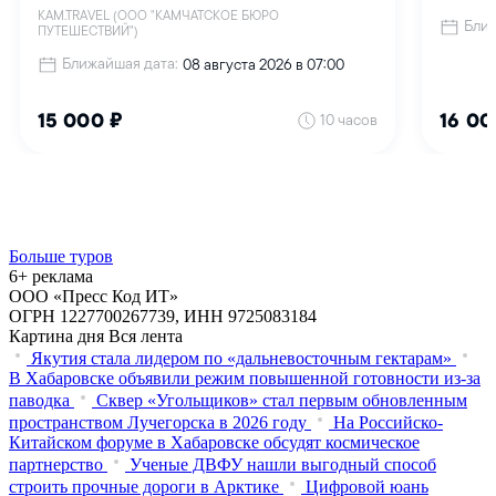
Больше туров
6+ реклама
ООО «Пресс Код ИТ»
ОГРН 1227700267739, ИНН 9725083184
Картина дня
Вся лента
Якутия стала лидером по «дальневосточным гектарам»
В Хабаровске объявили режим повышенной готовности из‑за
паводка
Сквер «Угольщиков» стал первым обновленным
пространством Лучегорска в 2026 году
На Российско-
Китайском форуме в Хабаровске обсудят космическое
партнерство
Ученые ДВФУ нашли выгодный способ
строить прочные дороги в Арктике
Цифровой юань