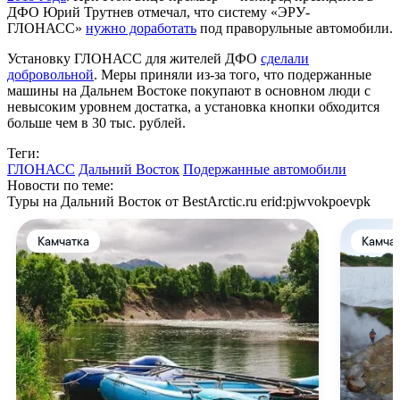
ДФО Юрий Трутнев отмечал, что систему «ЭРУ-
ГЛОНАСС»
нужно доработать
под праворульные автомобили.
Установку ГЛОНАСС для жителей ДФО
сделали
добровольной
. Меры приняли из-за того, что подержанные
машины на Дальнем Востоке покупают в основном люди с
невысоким уровнем достатка, а установка кнопки обходится
больше чем в 30 тыс. рублей.
Теги:
ГЛОНАСС
Дальний Восток
Подержанные автомобили
Новости по теме:
Туры на Дальний Восток от BestArctic.ru
erid:pjwvokpoevpk