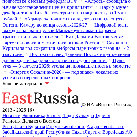
подготовке к новым рекордам ВЭФ
«Алроса» сообщила о
начале восстановления цен на бриллианты
Парк у Музея
декабристов в Чите благоустроили по нацпроекту за 1 млн
рублей
«Адмирал» подписал канадского нападающего
Энтони Камару до конца сезона-2026/27
Цифровой юань
выходит на границу: как Маньчжоули ломает барьеры
трансграничных платежей
Как Дальний Восток меняет
карту зернового и масличного рынков России
Сахалин и
Курилы за год сократили выбросы парниковых газов на 142
тыс. тонн
Востокгосплан: Дальний Восток ищет решения
для выхода из кадрового кризиса в судостроении
Пульс
угля — 3 августа 2026: угольная промышленность в моменте
«Энергия Сахалина-2026» — под знаком локальных
успехов и нерешенных вопросов
Больше материалов
© ИА «Восток России»,
2013 - 2026
16+
Новости
Экономика
Бизнес
Люди
Культура
Туризм
Регионы Дальнего Востока
Республика Бурятия
Иркутская область
Амурская область
Забайкальский край
Республика Саха (Якутия)
Еврейская АО