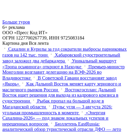
Больше туров
6+ реклама
ООО «Пресс Код ИТ»
ОГРН 1227700267739, ИНН 9725083184
Картина дня
Вся лента
Сахалин и Курилы за год сократили выбросы парниковых
газов на 142 тыс. тонн
Хабаровский судостроительный
завод заложил два дебаркадера
Уникальный маршрут
«Тропа осьминога» откроют в Находке
Премьер-министр
Монголии возглавит делегацию на ВЭФ‑2026 во
Владивостоке
В Советской Гавани восстановят завод
«Якорь»
Как Дальний Восток меняет карту зернового и
масличного рынков России
Востокгосплан: Дальний
Восток ищет решения для выхода из кадрового кризиса в
судостроении
Рыбак пропал на большой воде в
Магаданской области
Пульс угля — 3 августа 2026:
угольная промышленность в моменте
«Энергия
Сахалина-2026» — под знаком локальных успехов и
нерешенных вопросов
Бюллетень EastRussia:
аналитический обзор туристической отрасли ДФО — лето