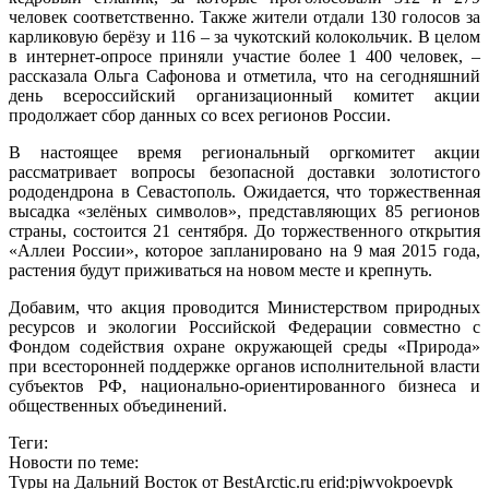
человек соответственно. Также жители отдали 130 голосов за
карликовую берёзу и 116 – за чукотский колокольчик. В целом
в интернет-опросе приняли участие более 1 400 человек, –
рассказала Ольга Сафонова и отметила, что на сегодняшний
день всероссийский организационный комитет акции
продолжает сбор данных со всех регионов России.
В настоящее время региональный оргкомитет акции
рассматривает вопросы безопасной доставки золотистого
рододендрона в Севастополь. Ожидается, что торжественная
высадка «зелёных символов», представляющих 85 регионов
страны, состоится 21 сентября. До торжественного открытия
«Аллеи России», которое запланировано на 9 мая 2015 года,
растения будут приживаться на новом месте и крепнуть.
Добавим, что акция проводится Министерством природных
ресурсов и экологии Российской Федерации совместно с
Фондом содействия охране окружающей среды «Природа»
при всесторонней поддержке органов исполнительной власти
субъектов РФ, национально-ориентированного бизнеса и
общественных объединений.
Теги:
Новости по теме:
Туры на Дальний Восток от BestArctic.ru
erid:pjwvokpoevpk