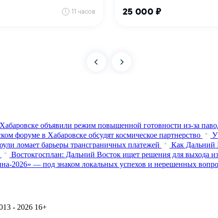
Хабаровске объявили режим повышенной готовности из‑за паво
ком форуме в Хабаровске обсудят космическое партнерство
У
оули ломает барьеры трансграничных платежей
Как Дальний 
Востокгосплан: Дальний Восток ищет решения для выхода из
на-2026» — под знаком локальных успехов и нерешенных вопр
13 - 2026
16+