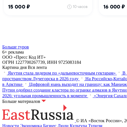
Больше туров
6+ реклама
ООО «Пресс Код ИТ»
ОГРН 1227700267739, ИНН 9725083184
Картина дня
Вся лента
Якутия стала лидером по «дальневосточным гектарам»
В 
пространством Лучегорска в 2026 году
На Российско-Китайс
в Арктике
Цифровой юань выходит на границу: как Маньчж
Путин одобрил создание кластера по огранке алмазов в Якутии
2026: угольная промышленность в моменте
«Энергия Сахали
Больше материалов
© ИА «Восток России», 20
Новости
Экономика
Бизнес
Люди
Культура
Туризм