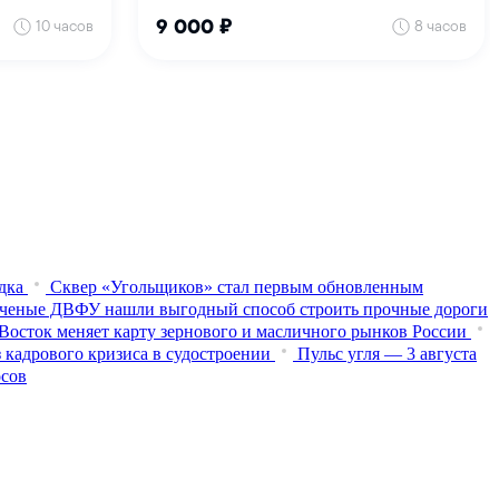
дка
Сквер «Угольщиков» стал первым обновленным
ченые ДВФУ нашли выгодный способ строить прочные дороги
Восток меняет карту зернового и масличного рынков России
 кадрового кризиса в судостроении
Пульс угля — 3 августа
осов