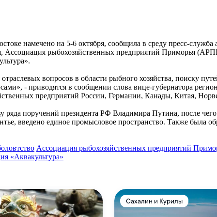
стоке намечено на 5-6 октября, сообщила в среду пресс-служб
, Ассоциация рыбохозяйственных предприятий Приморья (АРПП
ультура».
отраслевых вопросов в области рыбного хозяйства, поиску пут
ами», - приводятся в сообщении слова вице-губернатора регион
йственных предприятий России, Германии, Канады, Китая, Нор
у ряда поручений президента РФ Владимира Путина, после чего
ье, введено единое промысловое пространство. Также была обр
оловтство
Ассоциация рыбохозяйственных предприятий Примо
ция «Аквакультура»