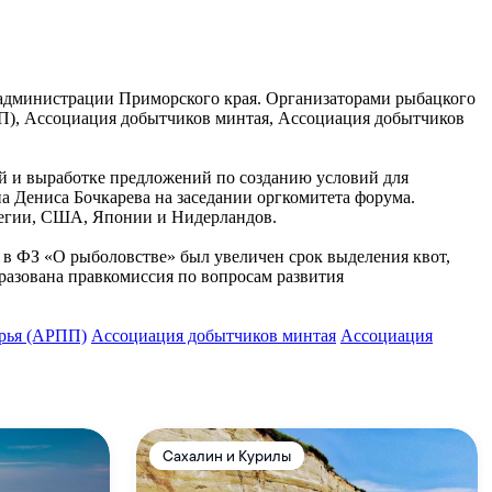
а администрации Приморского края. Организаторами рыбацкого
), Ассоциация добытчиков минтая, Ассоциация добытчиков
ей и выработке предложений по созданию условий для
а Дениса Бочкарева на заседании оргкомитета форума.
вегии, США, Японии и Нидерландов.
 в ФЗ «О рыболовстве» был увеличен срок выделения квот,
азована правкомиссия по вопросам развития
рья (АРПП)
Ассоциация добытчиков минтая
Ассоциация