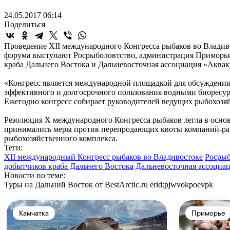
24.05.2017 06:14
Поделиться
Проведение XII международного Конгресса рыбаков во Владиво
форума выступают Росрыболовтство, администрация Приморья
краба Дальнего Востока и Дальневосточная ассоциация «Аквак
«Конгресс является международной площадкой для обсуждения 
эффективного и долгосрочного пользования водными биоресурс
Ежегодно конгресс собирает руководителей ведущих рыбохозя
Резолюция Х международного Конгресса рыбаков легла в основ
принимались меры против перепродающих квоты компаний-рант
рыбохозяйственного комплекса.
Теги:
XII международный Конгресс рыбаков во Владивостоке
Росрыб
добытчиков краба Дальнего Востока
Дальневосточная ассоциа
Новости по теме:
Туры на Дальний Восток от BestArctic.ru
erid:pjwvokpoevpk