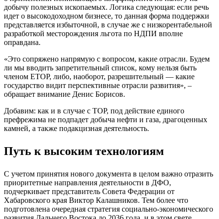
добычу полезных ископаемых. Логика следующая: если речь
идет о высокодоходном бизнесе, то данная форма поддержки
представляется избыточной, в случае же с низкорентабельной
разработкой месторождения льгота по НДПИ вполне
оправдана.
«Это сопряжено напрямую с вопросом, какие отрасли. Будем
ли мы вводить запретительный список, кому нельзя быть
членом ЕТОР, либо, наоборот, разрешительный — какие
государство видит перспективные отрасли развития», –
обращает внимание Денис Борисов.
Добавим: как и в случае с ТОР, под действие единого
префрежима не подпадет добыча нефти и газа, драгоценных
камней, а также подакцизная деятельность.
Путь к высоким технологиям
С учетом принятия нового документа в целом важно отразить
приоритетные направления деятельности в ДФО,
подчеркивает представитель Совета Федерации от
Хабаровского края Виктор Калашников. Тем более что
подготовлена очередная стратегия социально-экономического
развития Дальнего Востока до 2036 года, и в этом свете