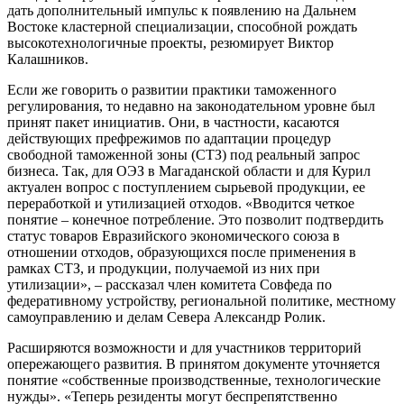
дать дополнительный импульс к появлению на Дальнем
Востоке кластерной специализации, способной рождать
высокотехнологичные проекты, резюмирует Виктор
Калашников.
Если же говорить о развитии практики таможенного
регулирования, то недавно на законодательном уровне был
принят пакет инициатив. Они, в частности, касаются
действующих префрежимов по адаптации процедур
свободной таможенной зоны (СТЗ) под реальный запрос
бизнеса. Так, для ОЭЗ в Магаданской области и для Курил
актуален вопрос с поступлением сырьевой продукции, ее
переработкой и утилизацией отходов. «Вводится четкое
понятие – конечное потребление. Это позволит подтвердить
статус товаров Евразийского экономического союза в
отношении отходов, образующихся после применения в
рамках СТЗ, и продукции, получаемой из них при
утилизации», – рассказал член комитета Совфеда по
федеративному устройству, региональной политике, местному
самоуправлению и делам Севера Александр Ролик.
Расширяются возможности и для участников территорий
опережающего развития. В принятом документе уточняется
понятие «собственные производственные, технологические
нужды». «Теперь резиденты могут беспрепятственно