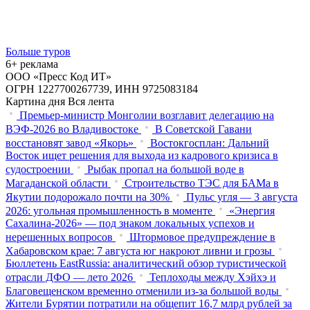
Больше туров
6+ реклама
ООО «Пресс Код ИТ»
ОГРН 1227700267739, ИНН 9725083184
Картина дня
Вся лента
Премьер-министр Монголии возглавит делегацию на
ВЭФ‑2026 во Владивостоке
В Советской Гавани
восстановят завод «Якорь»
Востокгосплан: Дальний
Восток ищет решения для выхода из кадрового кризиса в
судостроении
Рыбак пропал на большой воде в
Магаданской области
Строительство ТЭС для БАМа в
Якутии подорожало почти на 30%
Пульс угля — 3 августа
2026: угольная промышленность в моменте
«Энергия
Сахалина-2026» — под знаком локальных успехов и
нерешенных вопросов
Штормовое предупреждение в
Хабаровском крае: 7 августа юг накроют ливни и грозы
Бюллетень EastRussia: аналитический обзор туристической
отрасли ДФО — лето 2026
Теплоходы между Хэйхэ и
Благовещенском временно отменили из-за большой воды
Жители Бурятии потратили на общепит 16,7 млрд рублей за