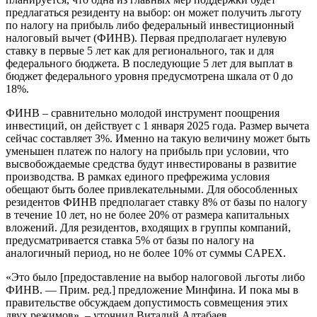
предлагаться резиденту на выбор: он может получить льготу
по налогу на прибыль либо федеральный инвестиционный
налоговый вычет (ФИНВ). Первая предполагает нулевую
ставку в первые 5 лет как для регионального, так и для
федерального бюджета. В последующие 5 лет для выплат в
бюджет федерального уровня предусмотрена шкала от 0 до
18%.
ФИНВ – сравнительно молодой инструмент поощрения
инвестиций, он действует с 1 января 2025 года. Размер вычета
сейчас составляет 3%. Именно на такую величину может быть
уменьшен платеж по налогу на прибыль при условии, что
высвобождаемые средства будут инвестированы в развитие
производства. В рамках единого префрежима условия
обещают быть более привлекательными. Для обособленных
резидентов ФИНВ предполагает ставку 8% от базы по налогу
в течение 10 лет, но не более 20% от размера капитальных
вложений. Для резидентов, входящих в группы компаний,
предусматривается ставка 5% от базы по налогу на
аналогичный период, но не более 10% от суммы CAPEX.
«Это было [предоставление на выбор налоговой льготы либо
ФИНВ. — Прим. ред.] предложение Минфина. И пока мы в
правительстве обсуждаем допустимость совмещения этих
двух режимов», – уточнил Виталий Алтабаев.