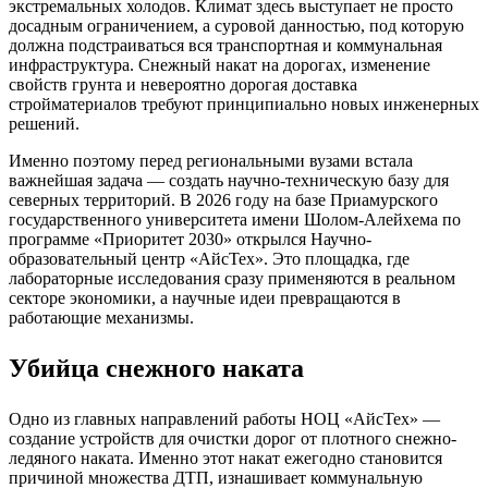
экстремальных холодов. Климат здесь выступает не просто
досадным ограничением, а суровой данностью, под которую
должна подстраиваться вся транспортная и коммунальная
инфраструктура. Снежный накат на дорогах, изменение
свойств грунта и невероятно дорогая доставка
стройматериалов требуют принципиально новых инженерных
решений.
Именно поэтому перед региональными вузами встала
важнейшая задача — создать научно-техническую базу для
северных территорий. В 2026 году на базе Приамурского
государственного университета имени Шолом-Алейхема по
программе «Приоритет 2030» открылся Научно-
образовательный центр «АйсТех». Это площадка, где
лабораторные исследования сразу применяются в реальном
секторе экономики, а научные идеи превращаются в
работающие механизмы.
Убийца снежного наката
Одно из главных направлений работы НОЦ «АйсТех» —
создание устройств для очистки дорог от плотного снежно-
ледяного наката. Именно этот накат ежегодно становится
причиной множества ДТП, изнашивает коммунальную