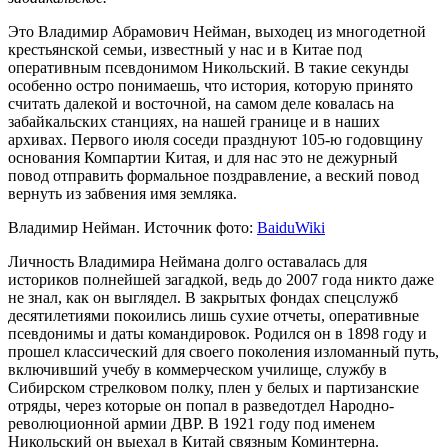
Это Владимир Абрамович Нейман, выходец из многодетной
крестьянской семьи, известный у нас и в Китае под
оперативным псевдонимом Никольский. В такие секунды
особенно остро понимаешь, что история, которую принято
считать далекой и восточной, на самом деле ковалась на
забайкальских станциях, на нашей границе и в наших
архивах. Первого июля соседи празднуют 105-ю годовщину
основания Компартии Китая, и для нас это не дежурный
повод отправить формальное поздравление, а веский повод
вернуть из забвения имя земляка.
Владимир Нейман. Источник фото:
BaiduWiki
Личность Владимира Неймана долго оставалась для
историков полнейшей загадкой, ведь до 2007 года никто даже
не знал, как он выглядел. В закрытых фондах спецслужб
десятилетиями покоились лишь сухие отчеты, оперативные
псевдонимы и даты командировок. Родился он в 1898 году и
прошел классический для своего поколения изломанный путь,
включивший учебу в коммерческом училище, службу в
Сибирском стрелковом полку, плен у белых и партизанские
отряды, через которые он попал в разведотдел Народно-
революционной армии ДВР. В 1921 году под именем
Никольский он выехал в Китай связным Коминтерна.