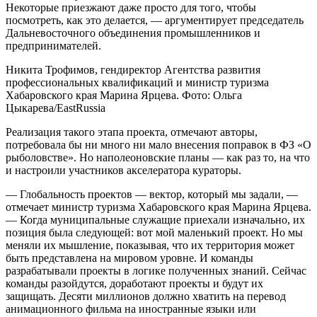
Некоторые приезжают даже просто для того, чтобы
посмотреть, как это делается, — аргументирует председатель
Дальневосточного объединения промышленников и
предпринимателей.
Никита Трофимов, гендиректор Агентства развития
профессиональных квалификаций и министр туризма
Хабаровского края Марина Ярцева. Фото: Ольга
Цыкарева/EastRussia
Реализация такого этапа проекта, отмечают авторы,
потребовала бы ни много ни мало внесения поправок в ФЗ «О
рыболовстве». Но наполеоновские планы — как раз то, на что
и настроили участников акселератора кураторы.
— Глобальность проектов — вектор, который мы задали, —
отмечает министр туризма Хабаровского края Марина Ярцева.
— Когда муниципальные служащие приехали изначально, их
позиция была следующей: вот мой маленький проект. Но мы
меняли их мышление, показывая, что их территория может
быть представлена на мировом уровне. И команды
разрабатывали проекты в логике полученных знаний. Сейчас
команды разойдутся, доработают проекты и будут их
защищать. Десяти миллионов должно хватить на перевод
анимационного фильма на иностранные языки или