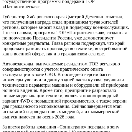
государственной программы поддержки ТОР
«Патриотическая».
Губернатор Хабаровского края Дмитрий Демешин отметил,
что полученная награда стала признанием труда жителей
региона, которые вносят вклад в поддержку военнослужащих.
По его словам, программа ТОР «Патриотическая», созданная
по поручению Президента России, уже демонстрирует
конкретные результаты. Глава региона подчеркнул, что край
продолжит развивать производство техники, востребованной
как в военной сфере, так и в гражданском секторе.
Автовездеходы, выпускаемые резидентом ТОР, регулярно
совершенствуются с учетом практического опыта
эксплуатации в зоне СВО. В последней версии багги
инженеры увеличили длину задней части кузова, улучшили
технические параметры машины и оборудовали её приборами
ночного видения. Кроме того, предприятие разработало
новые модификации техники, включая полноприводный
вариант 4WD с повышенной проходимостью, а также версии
для гражданского использования. Сейчас завершается этап
испытаний и доводки новых моделей, а их коммерческий
выпуск намечен на осень 2026 года.
За время работы компания «Сониктранс» передала в зону