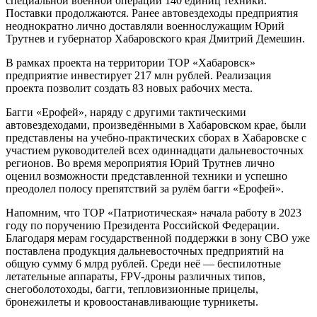
специальной военной операции 140 единиц техники.
Поставки продолжаются. Ранее автовездеходы предприятия
неоднократно лично доставляли военнослужащим Юрий
Трутнев и губернатор Хабаровского края Дмитрий Демешин.
В рамках проекта на территории ТОР «Хабаровск»
предприятие инвестирует 217 млн рублей. Реализация
проекта позволит создать 83 новых рабочих места.
Багги «Ерофей», наряду с другими тактическими
автовездеходами, произведёнными в Хабаровском крае, были
представлены на учебно-практических сборах в Хабаровске с
участием руководителей всех одиннадцати дальневосточных
регионов. Во время мероприятия Юрий Трутнев лично
оценил возможности представленной техники и успешно
преодолел полосу препятствий за рулём багги «Ерофей».
Напомним, что ТОР «Патриотическая» начала работу в 2023
году по поручению Президента Российской Федерации.
Благодаря мерам государственной поддержки в зону СВО уже
поставлена продукция дальневосточных предприятий на
общую сумму 6 млрд рублей. Среди неё — беспилотные
летательные аппараты, FPV-дроны различных типов,
снегоболотоходы, багги, тепловизионные прицелы,
бронежилеты и кровоостанавливающие турникеты.