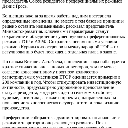
председатель Союза резидентов преференциальных режимов
Денис Грось.
Концепция закона за время работы над ним претерпела
определенные изменения, но вместе с тем базовые принципы
решено оставить неизменными, рассказал представитель
Минвостокразвития. Ключевыми параметрами станут
сохранение и объединение существующих преференциальных
режимов ТОР и АЗРФ. Сохранятся неизменными условия
режимов Курильских островов и международной ТОР – их
регулированию будет посвящена отдельная глава в законе.
По словам Виталия Алтабаева, в последние годы наблюдается
кратное снижение числа новых инвесторов, тем не менее,
согласно консервативному прогнозу, количество
регистрируемых участников ЕТОР оценивается примерно в
200 компаний в год. Чтобы стимулировать инвестиционную
активность, предусмотрено упрощенное предоставление
статуса резидента, когда речь идет о сельском хозяйстве,
туризме, логистике, а также о проектах, направленных на
повышение технологического суверенитета и локализацию
производства.
Преференции собираются администрировать по аналогии с
режимом территории опережающего развития. Пока
планируется, что одна из главных мер поддержки будет