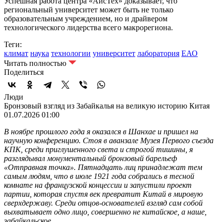
Успешная работа центра «АйсТех» доказывает, что
региональный университет может быть не только
образовательным учреждением, но и драйвером
технологического лидерства всего макрорегиона.
Теги:
климат
наука
технологии
университет
лаборатория
ЕАО
Читать полностью
Поделиться
Люди
Бронзовый взгляд из Забайкалья на великую историю Китая
01.07.2026 01:00
В ноябре прошлого года я оказался в Шанхае и пришел на
научную конференцию. Стоя в аванзале Музея Первого съезда
КПК, среди приглушенного света и строгой тишины, я
разглядывал монументальный бронзовый барельеф
«Отправная точка». Пятнадцать лиц принадлежат тем
самым людям, что в июле 1921 года собрались в тесной
комнате на французской концессии и запустили проект
партии, которая спустя век превратит Китай в мировую
сверхдержаву. Среди отцов-основателей взгляд сам собой
выхватывает одно лицо, совершенно не китайское, а наше,
забайкальское.