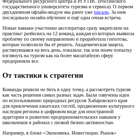
Федерального ресурсного центра и РГУТИС (Российского
государственного университета туризма и сервиса). О первом
двухдневном офлайн-модуле мы ранее уже
писали
. За ним
последовало онлайн-обучение и ещё одна очная встреча.
Новые навыки участники акселератора сразу закрепляли на
практике: разбились на 12 команд, каждая из которых выявила
проблему по своему направлению и проработала гипотезы,
которые позволили бы её решить. Академическая защита,
растянувшаяся на весь день, показала: так или иначе попытку
взглянуть на туризм как на более масштабную сферу
предприняли все.
От тактики к стратегии
Команды решили не бить в одну точку, а рассмотреть туризм
как часть решения самых разных задач. Были озвучены идеи
по использованию природных ресурсов Хабаровского края
для привлечения азиатских гостей, продвижению культурного
наследия региона в цифровом виде для иностранной
аудитории и развитию предпринимательских навыков у
школьников в районах с низкой бизнес-активностью.
Например, в блоке «Экономика. Инвестиции. Рынок»