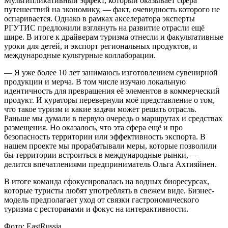
Мультипликативный эффект, который оказывает сфера
путешествий на экономику, — факт, очевидность которого не
оспаривается. Однако в рамках акселератора эксперты
РГУТИС предложили взглянуть на развитие отрасли ещё
шире. В итоге к драйверам туризма отнесли и факультативные
уроки для детей, и экспорт региональных продуктов, и
международные культурные коллаборации.
— Я уже более 10 лет занимаюсь изготовлением сувенирной
продукции и мерча. В том числе изучаю локальную
идентичность для превращения её элементов в коммерческий
продукт. И кураторы перевернули моё представление о том,
что такое туризм и какие задачи может решать отрасль.
Раньше мы думали в первую очередь о маршрутах и средствах
размещения. Но оказалось, что эта сфера ещё и про
безопасность территории или эффективность экспорта. В
нашем проекте мы прорабатывали меры, которые позволили
бы территории встроиться в международные рынки, —
делится впечатлениями предприниматель Ольга Ахтияйнен.
В итоге команда сфокусировалась на водных биоресурсах,
которые туристы любят употреблять в свежем виде. Бизнес-
модель предполагает уход от связки гастрономического
туризма с ресторанами и фокус на интерактивности.
Фото: EastRussia