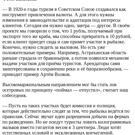
— В 1920-е годы туризм в Советском Союзе создавался как
инструмент привлечения валюты. А для этого нужны
изменения в законодательстве и адаптация под интересы
клиентов. Сегодня им нужно одно, завтра — другое. В своём
проекте мы говорили о том, что 1 рубль, получаемый при
экспорте того же краба, мы способны превратить в 10 рублей,
если клиент приедет сюда и сам примет участие в рыбалке.
Конечно, нужно следить за выловом. Но есть уже
положительные примеры. Например, Астраханская область
раньше страдала от браконьеров, а потом появился механизм
выдачи участков для приёма туристов. Арендаторы сами
заинтересованы в сохранении реки и её биоразнообразия, —
приводит пример Артём Волков.
Высокомаржинальным направлением мог бы стать лов
осетровых по принципу «поймал — отпустил», считает наш
собеседник.
— Пусть на таких участках будет комиссия и полиция,
которые действительно следят за тем, что рыбалка ведётся по
правилам. Сейчас звучат идеи разрешения добычи на фермах
по разведению. Но не поедут туристы ловить килограммовых
мальков вместо гигантов весом в 3 центнера. Люди хотят
естественных условий и эксклюзивных впечатлений.