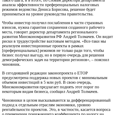
такого шага, и в итоге, по словам директора департамента
анализа эффективности преференциальных налоговых
режимов ведомства Дениса Борисова, решение будет
приниматься на уровне руководства правительства.
Чтобы инвестор получил послабления в части страховых
взносов, нужна гарантия сохранения созданного рабочего
места, говорит директор департамента регионального
развития Минэкономразвития РФ Андрей Толмачев. Он видит
риски в трудоустройстве вахтовым методом. «Все-таки мы
реализуем инвестиционные проекты в рамках
[преференциальных] режимов не только ради того, чтобы
бизнес получал выгоду, но в первую очередь для решения
демографических задач на территории регионов», – пояснил
чиновник.
В сегодняшней редакции законопроекта о ЕТОР
предусмотрена поддержка новых проектов с минимальным
объемом инвестиций в 5 млн руб. В свою очередь,
Минэкономразвития предлагает поднять этот порог по
некоторым видам бизнеса, сообщил Андрей Толмачев.
Чиновники в целом высказываются за дифференцированный
подход к отдельным отраслям экономики, уровню
рентабельности проектов. Это, в частности, касается вопроса
о применении понижающего коэффициента по налогу на