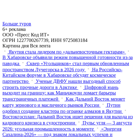
Больше туров
6+ реклама
ООО «Пресс Код ИТ»
ОГРН 1227700267739, ИНН 9725083184
Картина дня
Вся лента
Якутия стала лидером по «дальневосточным гектарам»
В Хабаровске объявили режим повышенной готовности из‑за
паводка
Сквер «Угольщиков» стал первым обновленным
пространством Лучегорска в 2026 году
На Российско-
Китайском форуме в Хабаровске обсудят космическое
партнерство
Ученые ДВФУ нашли выгодный способ
строить прочные дороги в Арктике
Цифровой юань
выходит на границу: как Маньчжоули ломает барьеры
трансграничных платежей
Как Дальний Восток меняет
карту зернового и масличного рынков России
Путин
одобрил создание кластера по огранке алмазов в Якутии
Востокгосплан: Дальний Восток ищет решения для выхода из
кадрового кризиса в судостроении
Пульс угля — 3 августа
2026: угольная промышленность в моменте
«Энергия
Сахалина-2026» — под знаком локальных успехов и