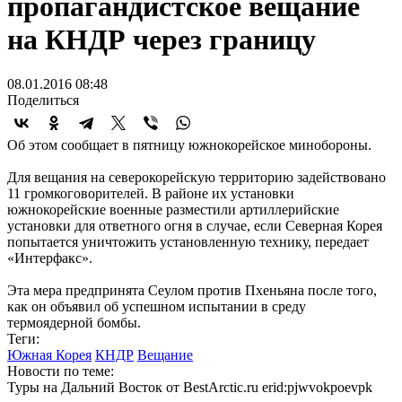
пропагандистское вещание
на КНДР через границу
08.01.2016 08:48
Поделиться
Об этом сообщает в пятницу южнокорейское минобороны.
Для вещания на северокорейскую территорию задействовано
11 громкоговорителей. В районе их установки
южнокорейские военные разместили артиллерийские
установки для ответного огня в случае, если Северная Корея
попытается уничтожить установленную технику, передает
«Интерфакс».
Эта мера предпринята Сеулом против Пхеньяна после того,
как он объявил об успешном испытании в среду
термоядерной бомбы.
Теги:
Южная Корея
КНДР
Вещание
Новости по теме:
Туры на Дальний Восток от BestArctic.ru
erid:pjwvokpoevpk