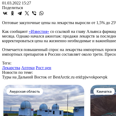
01.03.2022 15:27
Поделиться
Оптовые закупочные цены на лекарства выросли от 1,5% до 25%
Как сообщают
«Известия»
со ссылкой на главу Альянса фармац
месяца. Однако начался ажиотаж: продажи лекарств за послед
корректироваться цена на жизненно необходимые и важнейшие
Отмечается повышенный спрос на лекарства импортных произв
импортных препаратов в России составляет около трети. Пресн
Теги:
Лекарства
Аптеки
Рост цен
Новости по теме:
Туры на Дальний Восток от BestArctic.ru
erid:pjwvokpoevpk