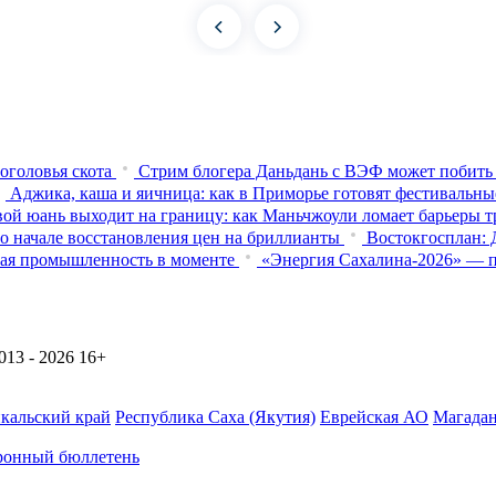
оголовья скота
Стрим блогера Даньдань с ВЭФ может побить 
Аджика, каша и яичница: как в Приморье готовят фестивальны
ой юань выходит на границу: как Маньчжоули ломает барьеры 
о начале восстановления цен на бриллианты
Востокгосплан: 
ьная промышленность в моменте
«Энергия Сахалина-2026» — п
13 - 2026
16+
йкальский край
Республика Саха (Якутия)
Еврейская АО
Магадан
ронный бюллетень