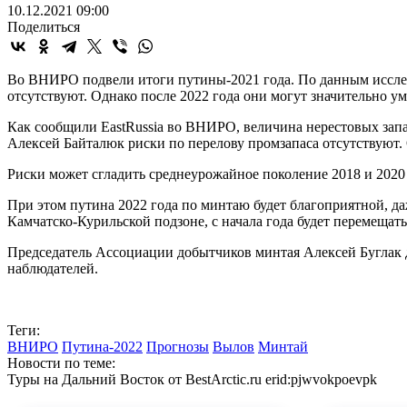
10.12.2021 09:00
Поделиться
Во ВНИРО подвели итоги путины-2021 года. По данным исследо
отсутствуют. Однако после 2022 года они могут значительно у
Как сообщили EastRussia во ВНИРО, величина нерестовых запа
Алексей Байталюк риски по перелову промзапаса отсутствуют. 
Риски может сгладить среднеурожайное поколение 2018 и 2020
При этом путина 2022 года по минтаю будет благоприятной, да
Камчатско-Курильской подзоне, с начала года будет перемещат
Председатель Ассоциации добытчиков минтая Алексей Буглак 
наблюдателей.
Теги:
ВНИРО
Путина-2022
Прогнозы
Вылов
Минтай
Новости по теме:
Туры на Дальний Восток от BestArctic.ru
erid:pjwvokpoevpk