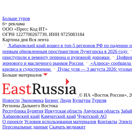
Больше туров
6+ реклама
ООО «Пресс Код ИТ»
ОГРН 1227700267739, ИНН 9725083184
Картина дня
Вся лента
Хабаровский край вошел в топ-5 регионов РФ по падению п
первым обновленным пространством Лучегорска в 2026 году
приступили к ремонту перрона и рулежной дорожки
Цифров
зернового и масличного рынков России
«Алроса» сообщила 
кризиса в судостроении
Пульс угля — 3 августа 2026: угол
Больше материалов
© ИА «Восток России», 20
Новости
Экономика
Бизнес
Люди
Культура
Туризм
Регионы Дальнего Востока
Республика Бурятия
Иркутская область
Амурская область
Заба
Хабаровский край
Камчатский край
Чукотский АО
О проекте
Условия использования материалов
Контакты
Элект
Персональные данные
Скачать медиакит