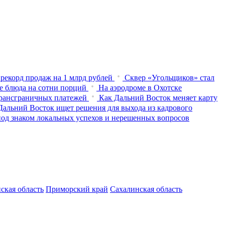
рекорд продаж на 1 млрд рублей
Сквер «Угольщиков» стал
е блюда на сотни порций
На аэродроме в Охотске
трансграничных платежей
Как Дальний Восток меняет карту
Дальний Восток ищет решения для выхода из кадрового
од знаком локальных успехов и нерешенных вопросов
ская область
Приморский край
Сахалинская область