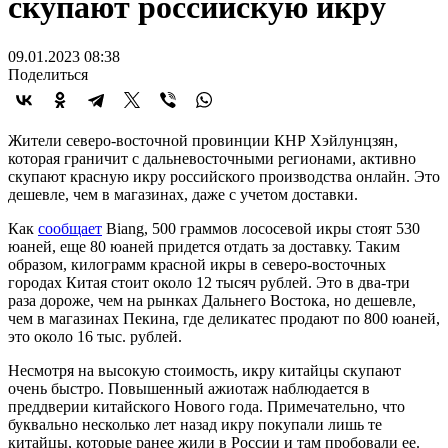
скупают российскую икру
09.01.2023 08:38
Поделиться
Жители северо-восточной провинции КНР Хэйлунцзян,
которая граничит с дальневосточными регионами, активно
скупают красную икру российского производства онлайн. Это
дешевле, чем в магазинах, даже с учетом доставки.
Как
сообщает
Biang, 500 граммов лососевой икры стоят 530
юаней, еще 80 юаней придется отдать за доставку. Таким
образом, килограмм красной икры в северо-восточных
городах Китая стоит около 12 тысяч рублей. Это в два-три
раза дороже, чем на рынках Дальнего Востока, но дешевле,
чем в магазинах Пекина, где деликатес продают по 800 юаней,
это около 16 тыс. рублей.
Несмотря на высокую стоимость, икру китайцы скупают
очень быстро. Повышенный ажиотаж наблюдается в
преддверии китайского Нового года. Примечательно, что
буквально несколько лет назад икру покупали лишь те
китайцы, которые ранее жили в России и там пробовали ее.