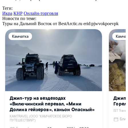
Теги:
Икра
КНР
Онлайн-торговля
Новости по теме:
Туры на Дальний Восток от BestArctic.ru
erid:pjwvokpoevpk