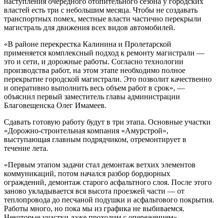
наступления очередного отопительного сезона у городских
властей есть три с небольшим месяца. Чтобы не создавать
транспортных помех, местные власти частично перекрыли
магистраль для движения всех видов автомобилей.
«В районе перекрестка Калинина и Пролетарской
применяется комплексный подход к ремонту магистрали —
это и сети, и дорожные работы. Согласно технологии
производства работ, на этом этапе необходимо полное
перекрытие городской магистрали. Это позволит качественно
и оперативно выполнить весь объем работ в срок», —
объяснил первый заместитель главы администрации
Благовещенска Олег Имамеев.
Сдавать готовую работу будут в три этапа. Основные участки
«Дорожно-строительная компания «Амурстрой»,
выступающая главным подрядчиком, отремонтирует в
течение лета.
«Первым этапом задачи стал демонтаж ветхих элементов
коммуникаций, потом начался разбор бордюрных
ограждений, демонтаж старого асфальтного слоя. После этого
заново укладывается вся высота проезжей части — от
теплопровода до песчаной подушки и асфальтового покрытия.
Работы много, но пока мы из графика не выбиваемся.
Некоторые участки даже проходим с опережением», —