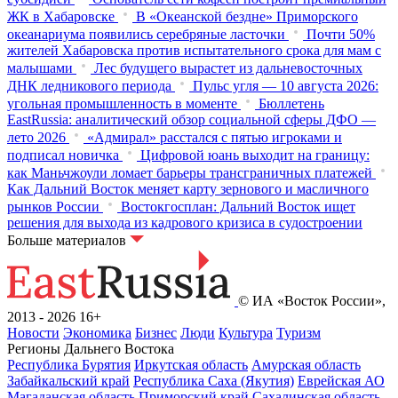
ЖК в Хабаровске
В «Океанской бездне» Приморского
океанариума появились серебряные ласточки
Почти 50%
жителей Хабаровска против испытательного срока для мам с
малышами
Лес будущего вырастет из дальневосточных
ДНК ледникового периода
Пульс угля — 10 августа 2026:
угольная промышленность в моменте
Бюллетень
EastRussia: аналитический обзор социальной сферы ДФО —
лето 2026
«Адмирал» расстался с пятью игроками и
подписал новичка
Цифровой юань выходит на границу:
как Маньчжоули ломает барьеры трансграничных платежей
Как Дальний Восток меняет карту зернового и масличного
рынков России
Востокгосплан: Дальний Восток ищет
решения для выхода из кадрового кризиса в судостроении
Больше материалов
© ИА «Восток России»,
2013 - 2026
16+
Новости
Экономика
Бизнес
Люди
Культура
Туризм
Регионы Дальнего Востока
Республика Бурятия
Иркутская область
Амурская область
Забайкальский край
Республика Саха (Якутия)
Еврейская АО
Магаданская область
Приморский край
Сахалинская область