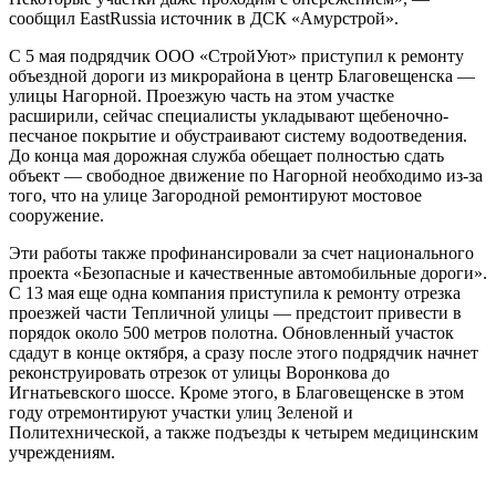
сообщил EastRussia источник в ДСК «Амурстрой».
С 5 мая подрядчик ООО «СтройУют» приступил к ремонту
объездной дороги из микрорайона в центр Благовещенска —
улицы Нагорной. Проезжую часть на этом участке
расширили, сейчас специалисты укладывают щебеночно-
песчаное покрытие и обустраивают систему водоотведения.
До конца мая дорожная служба обещает полностью сдать
объект — свободное движение по Нагорной необходимо из-за
того, что на улице Загородной ремонтируют мостовое
сооружение.
Эти работы также профинансировали за счет национального
проекта «Безопасные и качественные автомобильные дороги».
С 13 мая еще одна компания приступила к ремонту отрезка
проезжей части Тепличной улицы — предстоит привести в
порядок около 500 метров полотна. Обновленный участок
сдадут в конце октября, а сразу после этого подрядчик начнет
реконструировать отрезок от улицы Воронкова до
Игнатьевского шоссе. Кроме этого, в Благовещенске в этом
году отремонтируют участки улиц Зеленой и
Политехнической, а также подъезды к четырем медицинским
учреждениям.