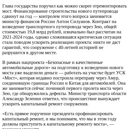
Глава государства поручил как можно скорее отремонтировать
мост. Финансирование строительства нового путепровода
сдвинут на год — контролем этого вопроса занимается
министр финансов России Антон Силуанов. Контракт на
возведение транспортного путепровода через Зею, общей
стоимостью 19,8 млрд рублей, изначально был рассчитан на
2021-2024 годы, однако сложившаяся критическая ситуация
стала поводом ускорить реализацию проекта: никто не даст
гарантий, что сооружение с 40-летней историей не
разрушится в другом месте.
В рамках нацпроекта «Безопасные и качественные
автомобильные дороги» на подготовку к возведению нового
моста уже выделили деньги — работать на участке будет УСК
«Мост», которая недавно построила переправу через Амур,
соединившую границы России и Китая для автомобилей. Она
же занимается сейчас починкой первого пролета моста через
Зею, где обнаружились дефекты. Министр транспорта области
Александр Зеленин отметил, что происшествие вынуждает
ускорить капитальный ремонт сооружения.
«Есть прямое поручение президента профинансировать
капитальный ремонт, и мы понимаем, что мы в этом году
должны приступить к капитальному ремонту моста», —