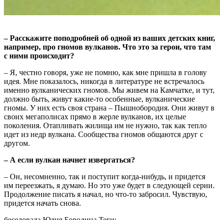
– Расскажите поподробней об одной из ваших детских книг,
например, про гномов вулканов. Что это за герои, что там
с ними происходит?
– Я, честно говоря, уже не помню, как мне пришла в голову
идея. Мне показалось, никогда в литературе не встречалось
именно вулканических гномов. Мы живем на Камчатке, и тут,
должно быть, живут какие-то особенные, вулканические
гномы. У них есть своя страна – Пышнобородия. Они живут в
своих мегаполисах прямо в жерле вулканов, их целые
поколения. Отапливать жилища им не нужно, так как тепло
идет из недр вулкана. Сообщества гномов общаются друг с
другом.
– А если вулкан начнет извергаться?
– Он, несомненно, так и поступит когда-нибудь, и придется
им переезжать, я думаю. Но это уже будет в следующей серии.
Продолжение писать я начал, но что-то забросил. Чувствую,
придется начать снова.
беседовала Юлия Бородина
Теги: