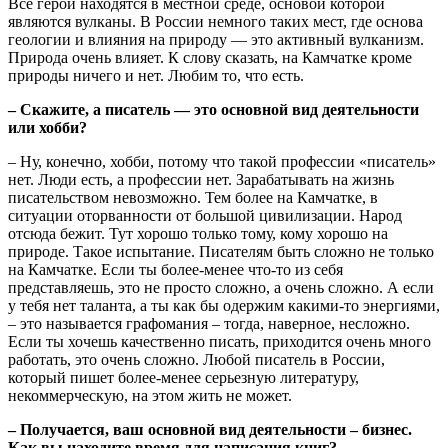
Все герои находятся в местной среде, основой которой
являются вулканы. В России немного таких мест, где основа
геологии и влияния на природу — это активный вулканизм.
Природа очень влияет. К слову сказать, на Камчатке кроме
природы ничего и нет. Любим то, что есть.
– Скажите, а писатель — это основной вид деятельности
или хобби?
– Ну, конечно, хобби, потому что такой профессии «писатель»
нет. Люди есть, а профессии нет. Зарабатывать на жизнь
писательством невозможно. Тем более на Камчатке, в
ситуации оторванности от большой цивилизации. Народ
отсюда бежит. Тут хорошо только тому, кому хорошо на
природе. Такое испытание. Писателям быть сложно не только
на Камчатке. Если ты более-менее что-то из себя
представляешь, это не просто сложно, а очень сложно. А если
у тебя нет таланта, а ты как бы одержим какими-то энергиями,
– это называется графомания – тогда, наверное, несложно.
Если ты хочешь качественно писать, приходится очень много
работать, это очень сложно. Любой писатель в России,
который пишет более-менее серьезную литературу,
некоммерческую, на этом жить не может.
– Получается, ваш основной вид деятельности – бизнес.
Как вы находите время для написания книг?