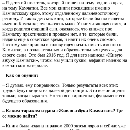
– Я детский писатель, который пишет на тему родного края,
на тему Камчатки. Все мои книги посвящены именно
Камчатскому краю, этому отдаленному дальневосточному
региону. И таких детских книг, которые были бы посвящены
именно Камчатке, очень-очень мало. У нас читающая семья, и
когда родился старший сын, оказалось, что книжек про
Камчатку практически в продаже нет, а те, которые были,
изданы еще в советское время, и найти их очень сложно.
Поэтому мне пришла в голову идея начать писать именно о
Камчатке, в познавательных и образовательных целях – для
своего сына. Это был 2016 год. Я для него написал «Живую
азбуку Камчатки», чтобы мы учили буквы, алфавит именно на
камчатском материале.
– Как он оценил?
– Я думаю, ему понравилось. Только результаты всех этих
трудов будут видны на далекой дистанции. Это все он оценит
только, когда вырастет. Но это все кирпичики, фундамент его
будущего образования.
– Каким тиражом издана «Живая азбука Камчатки»? Где
ее можно найти?
– Книга была издана тиражом 2000 экземпляров и сейчас уже