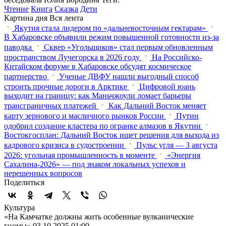
Чтение
Книга
Сказка
Дети
Картина дня
Вся лента
Якутия стала лидером по «дальневосточным гектарам»
В Хабаровске объявили режим повышенной готовности из‑за
паводка
Сквер «Угольщиков» стал первым обновленным
пространством Лучегорска в 2026 году
На Российско-
Китайском форуме в Хабаровске обсудят космическое
партнерство
Ученые ДВФУ нашли выгодный способ
строить прочные дороги в Арктике
Цифровой юань
выходит на границу: как Маньчжоули ломает барьеры
трансграничных платежей
Как Дальний Восток меняет
карту зернового и масличного рынков России
Путин
одобрил создание кластера по огранке алмазов в Якутии
Востокгосплан: Дальний Восток ищет решения для выхода из
кадрового кризиса в судостроении
Пульс угля — 3 августа
2026: угольная промышленность в моменте
«Энергия
Сахалина-2026» — под знаком локальных успехов и
нерешенных вопросов
Поделиться
Культура
«На Камчатке должны жить особенные вулканические
гномы»
03.10.2025 01:00