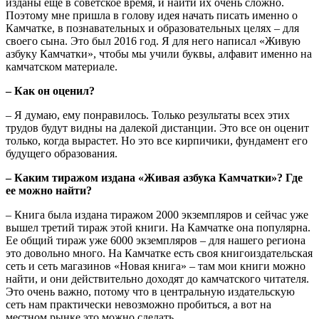
изданы еще в советское время, и найти их очень сложно.
Поэтому мне пришла в голову идея начать писать именно о
Камчатке, в познавательных и образовательных целях – для
своего сына. Это был 2016 год. Я для него написал «Живую
азбуку Камчатки», чтобы мы учили буквы, алфавит именно на
камчатском материале.
– Как он оценил?
– Я думаю, ему понравилось. Только результаты всех этих
трудов будут видны на далекой дистанции. Это все он оценит
только, когда вырастет. Но это все кирпичики, фундамент его
будущего образования.
– Каким тиражом издана «Живая азбука Камчатки»? Где
ее можно найти?
– Книга была издана тиражом 2000 экземпляров и сейчас уже
вышел третий тираж этой книги. На Камчатке она популярна.
Ее общий тираж уже 6000 экземпляров – для нашего региона
это довольно много. На Камчатке есть своя книгоиздательская
сеть и сеть магазинов «Новая книга» – там мои книги можно
найти, и они действительно доходят до камчатского читателя.
Это очень важно, потому что в центральную издательскую
сеть нам практически невозможно пробиться, а вот на
местном рынке это можно сделать.