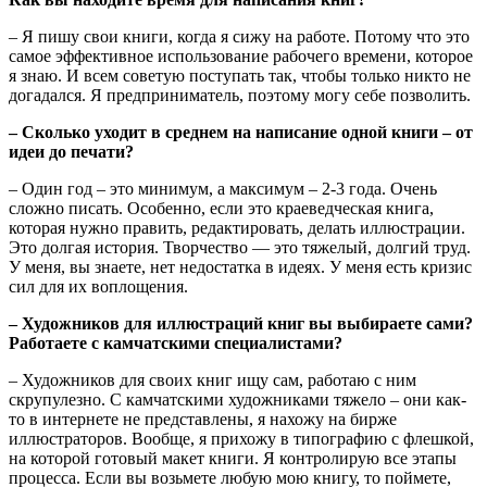
– Я пишу свои книги, когда я сижу на работе. Потому что это
самое эффективное использование рабочего времени, которое
я знаю. И всем советую поступать так, чтобы только никто не
догадался. Я предприниматель, поэтому могу себе позволить.
– Сколько уходит в среднем на написание одной книги – от
идеи до печати?
– Один год – это минимум, а максимум – 2-3 года. Очень
сложно писать. Особенно, если это краеведческая книга,
которая нужно править, редактировать, делать иллюстрации.
Это долгая история. Творчество — это тяжелый, долгий труд.
У меня, вы знаете, нет недостатка в идеях. У меня есть кризис
сил для их воплощения.
– Художников для иллюстраций книг вы выбираете сами?
Работаете с камчатскими специалистами?
– Художников для своих книг ищу сам, работаю с ним
скрупулезно. С камчатскими художниками тяжело – они как-
то в интернете не представлены, я нахожу на бирже
иллюстраторов. Вообще, я прихожу в типографию с флешкой,
на которой готовый макет книги. Я контролирую все этапы
процесса. Если вы возьмете любую мою книгу, то поймете,