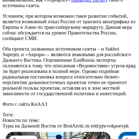
источника газета.
Условием, при котором возможно такое развитие событий,
является возможный отказ России от транзита авиатрафика из
Европы в Азию по транссибирскому маршруту. Данная мера
сейчас обсуждается на уровне Правительства России,
сообщают СМИ.
Оба проекта, названных источником газеты – и Sukhoi
Superjet, и «Аврора» – являются знаковыми для российского
Дальнего Востока. Опрошенные EastRussia эксперты
склоняются к тому, что описанная «Ведомостями» угроза вряд
ли будет реализована в полной мере. Однако подобная
радикальная постановка вопроса относительно бизнес-
перспектив дальневосточных проектов точно не принесет
реальной пользы проектам, оставляя их в зоне жесткой
зависимости от государственной политики и инвестиций.
Фото с сайта КнААЗ
Теги:
Новости по теме:
Туры на Дальний Восток от BestArctic.ru
erid:pjwvokpoevpk