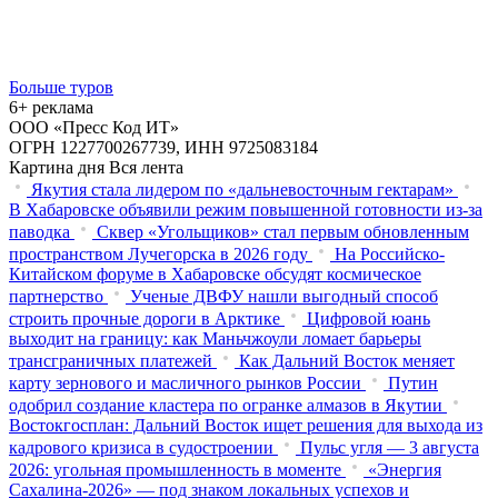
Больше туров
6+ реклама
ООО «Пресс Код ИТ»
ОГРН 1227700267739, ИНН 9725083184
Картина дня
Вся лента
Якутия стала лидером по «дальневосточным гектарам»
В Хабаровске объявили режим повышенной готовности из‑за
паводка
Сквер «Угольщиков» стал первым обновленным
пространством Лучегорска в 2026 году
На Российско-
Китайском форуме в Хабаровске обсудят космическое
партнерство
Ученые ДВФУ нашли выгодный способ
строить прочные дороги в Арктике
Цифровой юань
выходит на границу: как Маньчжоули ломает барьеры
трансграничных платежей
Как Дальний Восток меняет
карту зернового и масличного рынков России
Путин
одобрил создание кластера по огранке алмазов в Якутии
Востокгосплан: Дальний Восток ищет решения для выхода из
кадрового кризиса в судостроении
Пульс угля — 3 августа
2026: угольная промышленность в моменте
«Энергия
Сахалина-2026» — под знаком локальных успехов и