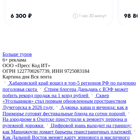
Больше туров
6+ реклама
ООО «Пресс Код ИТ»
ОГРН 1227700267739, ИНН 9725083184
Картина дня
Вся лента
Хабаровский край вошел в топ-5 регионов РФ по падению
поголовья скота
Стрим блогера Даньдань с ВЭФ может
побить рекорд продаж на 1 млрд рублей
Сквер
«Угольщиков» стал первым обновленным пространством
Лучегорска в 2026 году
Аджика, каша и яичница: как в
Приморье готовят фестивальные блюда на сотни порций
На аэродроме в Охотске приступили к ремонту перрона и
рулежной дорожки
Цифровой юань выходит на границу:
как Маньчжоули ломает барьеры трансграничных платежей
Как Дальний Восток меняет карту зернового и масличного