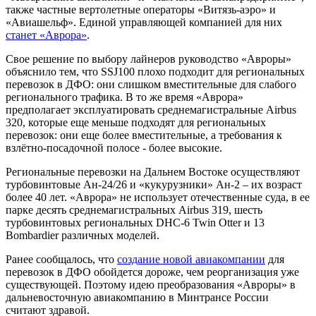
также частные вертолетные операторы «Витязь-аэро» и
«Авиашельф». Единой управляющей компанией для них
станет «Аврора»
.
Свое решение по выбору лайнеров руководство «Авроры»
объяснило тем, что SSJ100 плохо подходит для региональных
перевозок в ДФО: они слишком вместительные для слабого
регионального трафика. В то же время «Аврора»
предполагает эксплуатировать среднемагистральные Airbus
320, которые еще меньше подходят для региональных
перевозок: они еще более вместительные, а требования к
взлётно-посадочной полосе - более высокие.
Региональные перевозки на Дальнем Востоке осуществляют
турбовинтовые Ан-24/26 и «кукурузники» Ан-2 – их возраст
более 40 лет. «Аврора» не использует отечественные суда, в ее
парке десять среднемагистральных Airbus 319, шесть
турбовинтовых региональных DHC-6 Twin Otter и 13
Bombardier различных моделей.
Ранее сообщалось, что
создание новой авиакомпании
для
перевозок в ДФО обойдется дороже, чем реорганизация уже
существующей. Поэтому идею преобразования «Авроры» в
дальневосточную авиакомпанию в Минтрансе России
считают здравой.