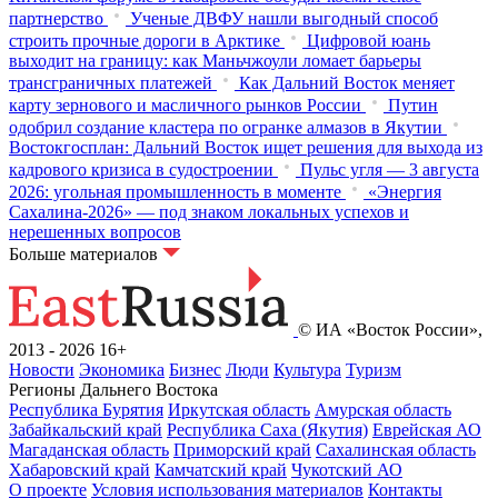
партнерство
Ученые ДВФУ нашли выгодный способ
строить прочные дороги в Арктике
Цифровой юань
выходит на границу: как Маньчжоули ломает барьеры
трансграничных платежей
Как Дальний Восток меняет
карту зернового и масличного рынков России
Путин
одобрил создание кластера по огранке алмазов в Якутии
Востокгосплан: Дальний Восток ищет решения для выхода из
кадрового кризиса в судостроении
Пульс угля — 3 августа
2026: угольная промышленность в моменте
«Энергия
Сахалина-2026» — под знаком локальных успехов и
нерешенных вопросов
Больше материалов
© ИА «Восток России»,
2013 - 2026
16+
Новости
Экономика
Бизнес
Люди
Культура
Туризм
Регионы Дальнего Востока
Республика Бурятия
Иркутская область
Амурская область
Забайкальский край
Республика Саха (Якутия)
Еврейская АО
Магаданская область
Приморский край
Сахалинская область
Хабаровский край
Камчатский край
Чукотский АО
О проекте
Условия использования материалов
Контакты