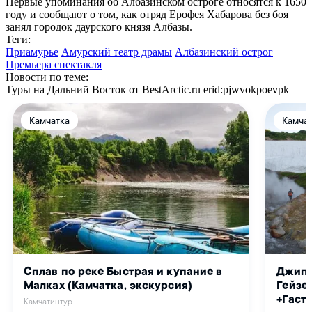
Первые упоминания об Албазинском остроге относятся к 1650
году и сообщают о том, как отряд Ерофея Хабарова без боя
занял городок даурского князя Албазы.
Теги:
Приамурье
Амурский театр драмы
Албазинский острог
Премьера спектакля
Новости по теме:
Туры на Дальний Восток от BestArctic.ru
erid:pjwvokpoevpk