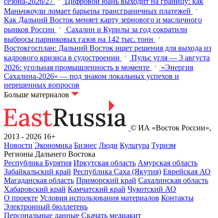
сезона-2026/27
Цифровой юань выходит на границу: как
Маньчжоули ломает барьеры трансграничных платежей
Как Дальний Восток меняет карту зернового и масличного
рынков России
Сахалин и Курилы за год сократили
выбросы парниковых газов на 142 тыс. тонн
Востокгосплан: Дальний Восток ищет решения для выхода из
кадрового кризиса в судостроении
Пульс угля — 3 августа
2026: угольная промышленность в моменте
«Энергия
Сахалина-2026» — под знаком локальных успехов и
нерешенных вопросов
Больше материалов
© ИА «Восток России»,
2013 - 2026
16+
Новости
Экономика
Бизнес
Люди
Культура
Туризм
Регионы Дальнего Востока
Республика Бурятия
Иркутская область
Амурская область
Забайкальский край
Республика Саха (Якутия)
Еврейская АО
Магаданская область
Приморский край
Сахалинская область
Хабаровский край
Камчатский край
Чукотский АО
О проекте
Условия использования материалов
Контакты
Электронный бюллетень
Персональные данные
Скачать медиакит