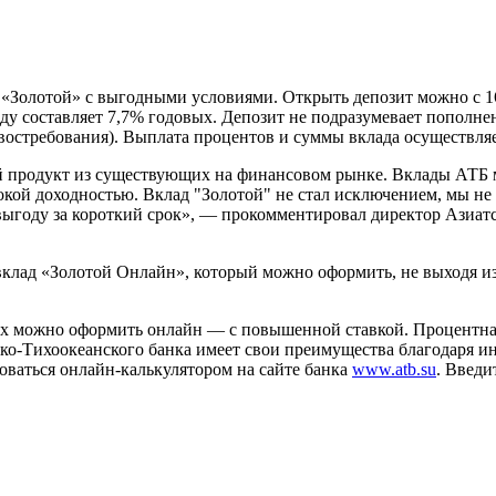
«Золотой» с выгодными условиями. Открыть депозит можно с 16
аду составляет 7,7% годовых. Депозит не подразумевает пополн
остребования). Выплата процентов и суммы вклада осуществляет
 продукт из существующих на финансовом рынке. Вклады АТБ м
кой доходностью. Вклад "Золотой" не стал исключением, мы не 
выгоду за короткий срок», — прокомментировал директор Азиат
 вклад «Золотой Онлайн», который можно оформить, не выходя
ых можно оформить онлайн — с повышенной ставкой. Процентная
ско-Тихоокеанского банка имеет свои преимущества благодаря 
оваться онлайн-калькулятором на сайте банка
www.atb.su
. Введи