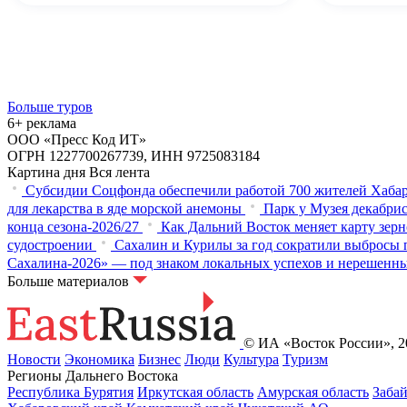
Больше туров
6+ реклама
ООО «Пресс Код ИТ»
ОГРН 1227700267739, ИНН 9725083184
Картина дня
Вся лента
Субсидии Соцфонда обеспечили работой 700 жителей Хабар
для лекарства в яде морской анемоны
Парк у Музея декабрис
конца сезона-2026/27
Как Дальний Восток меняет карту зер
судостроении
Сахалин и Курилы за год сократили выбросы п
Сахалина-2026» — под знаком локальных успехов и нерешенн
Больше материалов
© ИА «Восток России», 20
Новости
Экономика
Бизнес
Люди
Культура
Туризм
Регионы Дальнего Востока
Республика Бурятия
Иркутская область
Амурская область
Заба