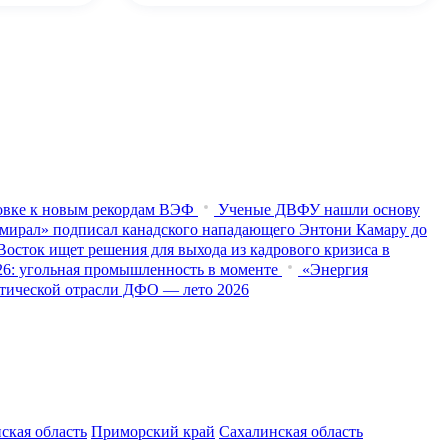
товке к новым рекордам ВЭФ
Ученые ДВФУ нашли основу
мирал» подписал канадского нападающего Энтони Камару до
осток ищет решения для выхода из кадрового кризиса в
026: угольная промышленность в моменте
«Энергия
истической отрасли ДФО — лето 2026
ская область
Приморский край
Сахалинская область