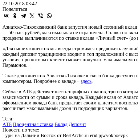
22.10.2018 03:42
Поделиться
Азиатско-Тихоокеанский банк запустил новый сезонный вклад 
— 50 тыс. рублей, максимальная не ограничена. Ставка по вкл
проценты выплачиваются по ставке вклада «Личный счет» (до в
«Для наших клиентов мы всегда стремимся предложить лучший
каждый депозит традиционно входит в топ предложений с высо
условия, при которых клиент сможет получить максимальную 
Парамонов.
Также для клиентов Азиатско-Тихоокеанского банка доступен
компьютером. Подробнее о вкладе –
здесь
.
Сейчас в АТБ действует шесть тарифных планов, три из котор
зависимости от суммы и срока вклада. Каждый вклад от Азиат
оформлением вклада банк предлагает своим клиентам воспольз
рассчитает максимальный доход из подходящих вариантов.
Теги:
АТБ
Процентная ставка
Вклад
Депозит
Новости по теме:
Туры на Дальний Восток от BestArctic.ru
erid:pjwvokpoevpk