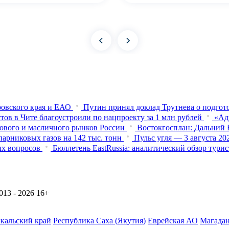
овского края и ЕАО
Путин принял доклад Трутнева о подго
тов в Чите благоустроили по нацпроекту за 1 млн рублей
«Ад
нового и масличного рынков России
Востокгосплан: Дальний В
арниковых газов на 142 тыс. тонн
Пульс угля — 3 августа 2
ых вопросов
Бюллетень EastRussia: аналитический обзор тур
13 - 2026
16+
йкальский край
Республика Саха (Якутия)
Еврейская АО
Магадан