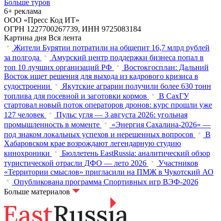
Больше туров
6+ реклама
ООО «Пресс Код ИТ»
ОГРН 1227700267739, ИНН 9725083184
Картина дня
Вся лента
Жители Бурятии потратили на общепит 16,7 млрд рублей
за полгода
Амурский центр поддержки бизнеса попал в
топ 10 лучших организаций РФ
Востокгосплан: Дальний
Восток ищет решения для выхода из кадрового кризиса в
судостроении
Якутские аграрии получили более 630 тонн
топлива для посевной и заготовки кормов
В СахГУ
стартовал новый поток операторов дронов: курс прошли уже
127 человек
Пульс угля — 3 августа 2026: угольная
промышленность в моменте
«Энергия Сахалина-2026» —
под знаком локальных успехов и нерешенных вопросов
В
Хабаровском крае возрождают легендарную студию
кинохроники
Бюллетень EastRussia: аналитический обзор
туристической отрасли ДФО — лето 2026
Участников
«Территории смыслов» пригласили на ПМЖ в Чукотский АО
Опубликована программа Спортивных игр ВЭФ-2026
Больше материалов