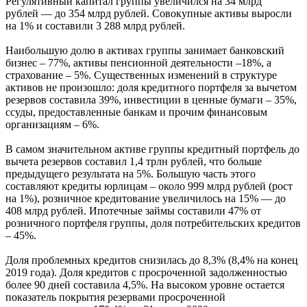
Регулятивный капитал группы увеличился на 34 млрд
рублей — до 354 млрд рублей. Совокупные активы выросли
на 1% и составили 3 288 млрд рублей.
Наибольшую долю в активах группы занимает банковский
бизнес – 77%, активы пенсионной деятельности –18%, а
страхование – 5%. Существенных изменений в структуре
активов не произошло: доля кредитного портфеля за вычетом
резервов составила 39%, инвестиции в ценные бумаги – 35%,
ссуды, предоставленные банкам и прочим финансовым
организациям – 6%.
В самом значительном активе группы кредитный портфель до
вычета резервов составил 1,4 трлн рублей, что больше
предыдущего результата на 5%. Большую часть этого
составляют кредиты юрлицам – около 999 млрд рублей (рост
на 1%), розничное кредитование увеличилось на 15% — до
408 млрд рублей. Ипотечные займы составили 47% от
розничного портфеля группы, доля потребительских кредитов
– 45%.
Доля проблемных кредитов снизилась до 8,3% (8,4% на конец
2019 года). Доля кредитов с просроченной задолженностью
более 90 дней составила 4,5%. На высоком уровне остается
показатель покрытия резервами просроченной