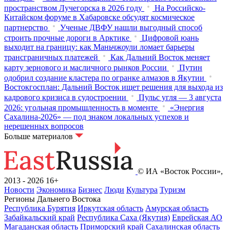
пространством Лучегорска в 2026 году
На Российско-
Китайском форуме в Хабаровске обсудят космическое
партнерство
Ученые ДВФУ нашли выгодный способ
строить прочные дороги в Арктике
Цифровой юань
выходит на границу: как Маньчжоули ломает барьеры
трансграничных платежей
Как Дальний Восток меняет
карту зернового и масличного рынков России
Путин
одобрил создание кластера по огранке алмазов в Якутии
Востокгосплан: Дальний Восток ищет решения для выхода из
кадрового кризиса в судостроении
Пульс угля — 3 августа
2026: угольная промышленность в моменте
«Энергия
Сахалина-2026» — под знаком локальных успехов и
нерешенных вопросов
Больше материалов
© ИА «Восток России»,
2013 - 2026
16+
Новости
Экономика
Бизнес
Люди
Культура
Туризм
Регионы Дальнего Востока
Республика Бурятия
Иркутская область
Амурская область
Забайкальский край
Республика Саха (Якутия)
Еврейская АО
Магаданская область
Приморский край
Сахалинская область