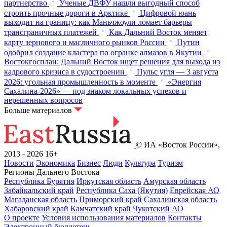
партнерство
Ученые ДВФУ нашли выгодный способ
строить прочные дороги в Арктике
Цифровой юань
выходит на границу: как Маньчжоули ломает барьеры
трансграничных платежей
Как Дальний Восток меняет
карту зернового и масличного рынков России
Путин
одобрил создание кластера по огранке алмазов в Якутии
Востокгосплан: Дальний Восток ищет решения для выхода из
кадрового кризиса в судостроении
Пульс угля — 3 августа
2026: угольная промышленность в моменте
«Энергия
Сахалина-2026» — под знаком локальных успехов и
нерешенных вопросов
Больше материалов
© ИА «Восток России»,
2013 - 2026
16+
Новости
Экономика
Бизнес
Люди
Культура
Туризм
Регионы Дальнего Востока
Республика Бурятия
Иркутская область
Амурская область
Забайкальский край
Республика Саха (Якутия)
Еврейская АО
Магаданская область
Приморский край
Сахалинская область
Хабаровский край
Камчатский край
Чукотский АО
О проекте
Условия использования материалов
Контакты
Электронный бюллетень