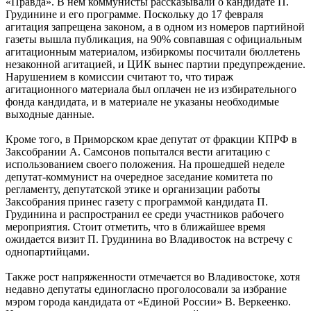
«Правда». В нем коммунисты рассказывали о кандидате П.
Грудинине и его программе. Поскольку до 17 февраля
агитация запрещена законом, а в одном из номеров партийной
газеты вышла публикация, на 90% совпавшая с официальным
агитационным материалом, избиркомы посчитали бюллетень
незаконной агитацией, и ЦИК вынес партии предупреждение.
Нарушением в комиссии считают то, что тираж
агитационного материала был оплачен не из избирательного
фонда кандидата, и в материале не указаны необходимые
выходные данные.
Кроме того, в Приморском крае депутат от фракции КПРФ в
Заксобрании А. Самсонов попытался вести агитацию с
использованием своего положения. На прошедшей неделе
депутат-коммунист на очередное заседание комитета по
регламенту, депутатской этике и организации работы
Заксобрания принес газету с программой кандидата П.
Грудинина и распространил ее среди участников рабочего
мероприятия. Стоит отметить, что в ближайшее время
ожидается визит П. Грудинина во Владивосток на встречу с
однопартийцами.
Также рост напряженности отмечается во Владивостоке, хотя
недавно депутаты единогласно проголосовали за избрание
мэром города кандидата от «Единой России» В. Веркеенко.