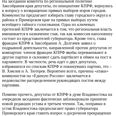
На заседании комитета по региональной политике
Заксобрания края депутаты, по инициативе КПРФ, вернулись
к вопросу о возвращении прямых выборов мэров городов.
Коммунисты предлагают избирать главу городского округа и
района в Приморском крае на прямых выборах путем
всеобщего тайного голосования. Одна их ключевых
претензий КПРФ заключается в том, что региональная власть
вмешивается в назначение глав, так как комиссия наполовину
состоит из представителей губернатора. Кроме того, глава
фракции КПРФ в Заксобрании А. Долгачев заявил о
подрывной деятельности, направленной против депутатов от
компартии: членов фракции КПРФ якобы переманивают в
другие партии и склоняют сдать партбилет в обмен на пост в
парламенте. В частности, речь идет о двух депутатах,
избравшихся по спискам КПРФ и покинувших партию, это –
В. Хмелев и А. Тютерев. Вероятнее всего, причина «атаки»
коммунистов на «Единую Россию» заключается в
недовольстве распределением руководящих постов между
партиями.
Помимо прочего, депутаты от КПРФ в думе Владивостока на
очередном заседании фактически заблокировали принятие
новой редакции устава в третьем чтении. Так, поправки в
устав Владивостока предполагают право губернатора
Приморского края ставить вопрос о досрочном прекращении