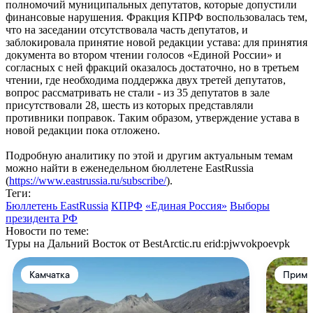
полномочий муниципальных депутатов, которые допустили
финансовые нарушения. Фракция КПРФ воспользовалась тем,
что на заседании отсутствовала часть депутатов, и
заблокировала принятие новой редакции устава: для принятия
документа во втором чтении голосов «Единой России» и
согласных с ней фракций оказалось достаточно, но в третьем
чтении, где необходима поддержка двух третей депутатов,
вопрос рассматривать не стали - из 35 депутатов в зале
присутствовали 28, шесть из которых представляли
противники поправок. Таким образом, утверждение устава в
новой редакции пока отложено.
Подробную аналитику по этой и другим актуальным темам
можно найти в еженедельном бюллетене EastRussia
(
https://www.eastrussia.ru/subscribe/
).
Теги:
Бюллетень EastRussia
КПРФ
«Единая Россия»
Выборы
президента РФ
Новости по теме:
Туры на Дальний Восток от BestArctic.ru
erid:pjwvokpoevpk