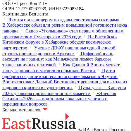
ООО «Пресс Код ИТ»
ОГРН 1227700267739, ИНН 9725083184
Картина дня
Вся лента
Якутия стала лидером по «дальневосточным гектарам»
В Хабаровске объявили режим повышенной готовности из‑за
паводка
Сквер «Угольщиков» стал первым обновленным
пространством Лучегорска в 2026 году
На Российско-
Китайском форуме в Хабаровске обсудят космическое
партнерство
Ученые ДВФУ нашли выгодный способ
строить прочные дороги в Арктике
Цифровой юань
выходит на границу: как Маньчжоули ломает барьеры
трансграничных платежей
Как Дальний Восток меняет
карту зернового и масличного рынков России
Путин
одобрил создание кластера по огранке алмазов в Якутии
Востокгосплан: Дальний Восток ищет решения для выхода из
кадрового кризиса в судостроении
Пульс угля — 3 августа
2026: угольная промышленность в моменте
«Энергия
Сахалина-2026» — под знаком локальных успехов и
нерешенных вопросов
Больше материалов
© ИА «Восток России»,