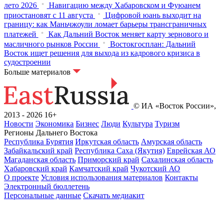
лето 2026
Навигацию между Хабаровском и Фуюанем
приостановят с 11 августа
Цифровой юань выходит на
границу: как Маньчжоули ломает барьеры трансграничных
платежей
Как Дальний Восток меняет карту зернового и
масличного рынков России
Востокгосплан: Дальний
Восток ищет решения для выхода из кадрового кризиса в
судостроении
Больше материалов
© ИА «Восток России»,
2013 - 2026
16+
Новости
Экономика
Бизнес
Люди
Культура
Туризм
Регионы Дальнего Востока
Республика Бурятия
Иркутская область
Амурская область
Забайкальский край
Республика Саха (Якутия)
Еврейская АО
Магаданская область
Приморский край
Сахалинская область
Хабаровский край
Камчатский край
Чукотский АО
О проекте
Условия использования материалов
Контакты
Электронный бюллетень
Персональные данные
Скачать медиакит