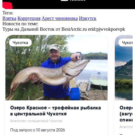
Теги:
Взятка
Коррупция
Арест чиновника
Иркутск
Новости по теме:
Туры на Дальний Восток от BestArctic.ru
erid:pjwvokpoevpk