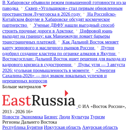
В Хабаровске объявили режим повышенной готовности из‑за
паводка
Сквер «Угольщиков» стал первым обновленным
пространством Лучегорска в 2026 году
На Российско-
Китайском форуме в Хабаровске обсудят космическое
партнерство
Ученые ДВФУ нашли выгодный способ
строить прочные дороги в Арктике
Цифровой юань
выходит на границу: как Маньчжоули ломает барьеры
трансграничных платежей
Как Дальний Восток меняет
карту зернового и масличного рынков России
Путин
одобрил создание кластера по огранке алмазов в Якутии
Востокгосплан: Дальний Восток ищет решения для выхода из
кадрового кризиса в судостроении
Пульс угля — 3 августа
2026: угольная промышленность в моменте
«Энергия
Сахалина-2026» — под знаком локальных успехов и
нерешенных вопросов
Больше материалов
© ИА «Восток России»,
2013 - 2026
16+
Новости
Экономика
Бизнес
Люди
Культура
Туризм
Регионы Дальнего Востока
Республика Бурятия
Иркутская область
Амурская область