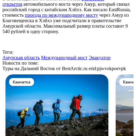
открытия
автомобильного моста через Амур, который связал
российский город с китайским Хэйхэ. Как писало EastRussia,
стоимость
проезда по международному мосту
через Амур из
Благовещенска в Хэйхэ уже подсчитали в правительстве
Амурской области. Максимальный размер платы составит 9
540 рублей в одну сторону.
Теги:
Амурская область
Международный мост
Эвакуатор
Новости по теме:
Туры на Дальний Восток от BestArctic.ru
erid:pjwvokpoevpk