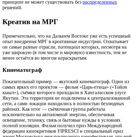
принципе не может существовать без
распределенных
решений.
Креатив на МРГ
Примечательно, что на Дальнем Востоке уже есть успешный
опыт внедрения МРГ в креативные индустрии. Охватывает
он самые разные отрасли, потенциал которых, несмотря на
уже широкую (в том числе и мировую) известность, тем не
менее остаётся во многом нераскрытым.
Кинематограф
Показательный пример — якутский кинематограф. Один из
самых ярких его проектов — фильм «Царь-птица» («Тойон
кыыл»), съёмки которого проходили в Хангаласском улусе
Якутии. Эта территория не подключена к централизованной
сети, а сами локации находились в полностью безлюдных
районах. Как итог — съёмочная группа работала
исключительно на автономной энергии, обеспечивая
освещение, технику, связь и бытовые нужды в условиях
полной изоляции. Фильм получил приз Международной
федерации кинокритиков FIPRESCI и специальный приз
жюри Московского международного кинофестиваля, что ещё