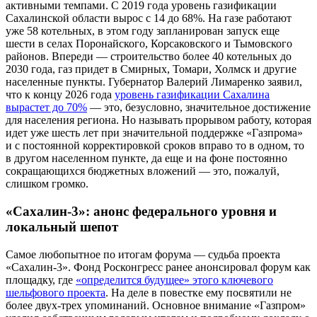
активными темпами. С 2019 года уровень газификации
Сахалинской области вырос с 14 до 68%. На газе работают
уже 58 котельных, в этом году запланирован запуск еще
шести в селах Поронайского, Корсаковского и Тымовского
районов. Впереди — строительство более 40 котельных до
2030 года, газ придет в Смирных, Томари, Холмск и другие
населенные пункты. Губернатор Валерий Лимаренко заявил,
что к концу 2026 года
уровень газификации Сахалина
вырастет до 70%
— это, безусловно, значительное достижение
для населения региона. Но называть прорывом работу, которая
идет уже шесть лет при значительной поддержке «Газпрома»
и с постоянной корректировкой сроков вправо то в одном, то
в другом населенном пункте, да еще и на фоне постоянно
сокращающихся бюджетных вложений — это, пожалуй,
слишком громко.
«Сахалин-3»: анонс федерального уровня и
локальный шепот
Самое любопытное по итогам форума — судьба проекта
«Сахалин-3». Фонд Росконгресс ранее анонсировал форум как
площадку, где
«определится будущее» этого ключевого
шельфового проекта
. На деле в повестке ему посвятили не
более двух-трех упоминаний. Основное внимание «Газпром»