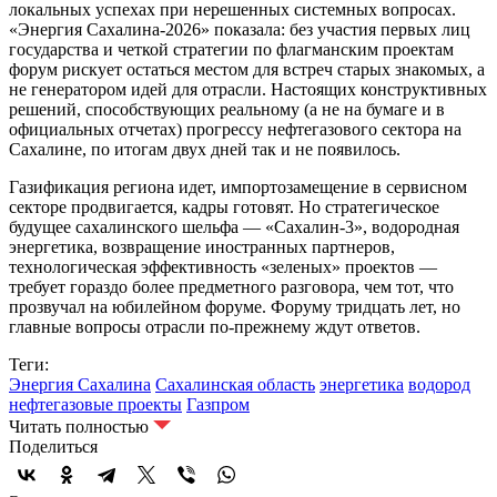
локальных успехах при нерешенных системных вопросах.
«Энергия Сахалина-2026» показала: без участия первых лиц
государства и четкой стратегии по флагманским проектам
форум рискует остаться местом для встреч старых знакомых, а
не генератором идей для отрасли. Настоящих конструктивных
решений, способствующих реальному (а не на бумаге и в
официальных отчетах) прогрессу нефтегазового сектора на
Сахалине, по итогам двух дней так и не появилось.
Газификация региона идет, импортозамещение в сервисном
секторе продвигается, кадры готовят. Но стратегическое
будущее сахалинского шельфа — «Сахалин-3», водородная
энергетика, возвращение иностранных партнеров,
технологическая эффективность «зеленых» проектов —
требует гораздо более предметного разговора, чем тот, что
прозвучал на юбилейном форуме. Форуму тридцать лет, но
главные вопросы отрасли по-прежнему ждут ответов.
Теги:
Энергия Сахалина
Сахалинская область
энергетика
водород
нефтегазовые проекты
Газпром
Читать полностью
Поделиться