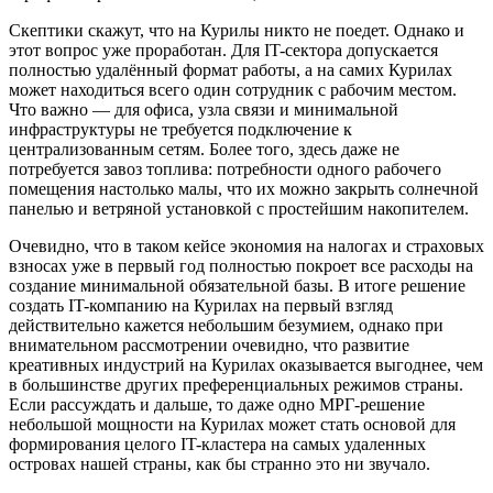
Скептики скажут, что на Курилы никто не поедет. Однако и
этот вопрос уже проработан. Для IT-сектора допускается
полностью удалённый формат работы, а на самих Курилах
может находиться всего один сотрудник с рабочим местом.
Что важно — для офиса, узла связи и минимальной
инфраструктуры не требуется подключение к
централизованным сетям. Более того, здесь даже не
потребуется завоз топлива: потребности одного рабочего
помещения настолько малы, что их можно закрыть солнечной
панелью и ветряной установкой с простейшим накопителем.
Очевидно, что в таком кейсе экономия на налогах и страховых
взносах уже в первый год полностью покроет все расходы на
создание минимальной обязательной базы. В итоге решение
создать IT-компанию на Курилах на первый взгляд
действительно кажется небольшим безумием, однако при
внимательном рассмотрении очевидно, что развитие
креативных индустрий на Курилах оказывается выгоднее, чем
в большинстве других преференциальных режимов страны.
Если рассуждать и дальше, то даже одно МРГ-решение
небольшой мощности на Курилах может стать основой для
формирования целого IT-кластера на самых удаленных
островах нашей страны, как бы странно это ни звучало.