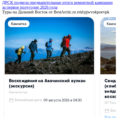
ДРСК подвела предварительные итоги ремонтной кампании
за первое полугодие 2026 года
Туры на Дальний Восток от BestArctic.ru
erid:pjwvokpoevpk