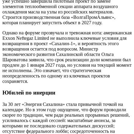
уже успешно завершила пилотный проект по замене
элементов теплообменной секции аппарата воздушного
охлаждения масла на узлы из российских материалов.
Строится производственная база «ВолгаПромАльянс»,
которая планирует запустить объект в 2027 году.
Однако на форуме прозвучала и тревожная нота: американская
Exxon Neftegaz Limited не выполнила ключевые условия для
возвращения в проект «Сахалин-1», и вероятность этого
возвращения остается под вопросом. Министр
экономического развития Сахалинской области Ольга
Шароватова заявила, что срок реализации доли компании был
продлен до 1 января 2027 года, но условия на текущий момент
не исполнены. Это означает, что стратегическая
неопределенность по одному из ключевых проектов
сохраняется.
Юбилей по инерции
За 30 лет «Энергия Сахалина» стала привычной точкой на
календаре. Но в этом году ощущение, что форум проводили
скорее по традиции, чем ради реальных прорывных решений,
усиливалось с каждой сессией: масштабные анонсы, за
которыми не последовало содержательных дискуссий;
отсутствие федерального лобби; сосредоточенность на