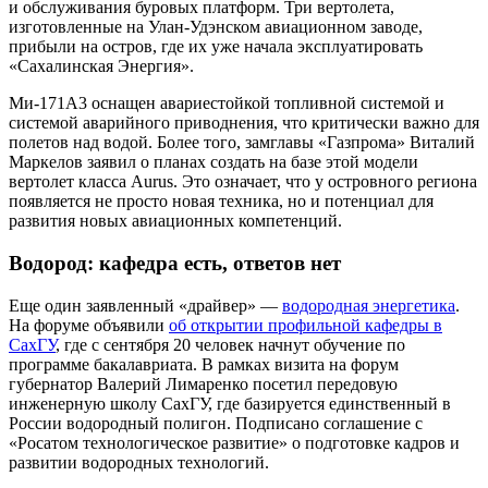
и обслуживания буровых платформ. Три вертолета,
изготовленные на Улан-Удэнском авиационном заводе,
прибыли на остров, где их уже начала эксплуатировать
«Сахалинская Энергия».
Ми-171А3 оснащен авариестойкой топливной системой и
системой аварийного приводнения, что критически важно для
полетов над водой. Более того, замглавы «Газпрома» Виталий
Маркелов заявил о планах создать на базе этой модели
вертолет класса Aurus. Это означает, что у островного региона
появляется не просто новая техника, но и потенциал для
развития новых авиационных компетенций.
Водород: кафедра есть, ответов нет
Еще один заявленный «драйвер» —
водородная энергетика
.
На форуме объявили
об открытии профильной кафедры в
СахГУ
, где с сентября 20 человек начнут обучение по
программе бакалавриата. В рамках визита на форум
губернатор Валерий Лимаренко посетил передовую
инженерную школу СахГУ, где базируется единственный в
России водородный полигон. Подписано соглашение с
«Росатом технологическое развитие» о подготовке кадров и
развитии водородных технологий.