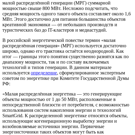
малой распределённой генерации (МРГ) суммарной
мощностью свыше 800 МВт. Несложно подсчитать, что
средняя мощность одного такого объекта составляет около 1,6
МВт. Этого достаточно для питания большинства объектов
креативной экономики — от небольших производств и
туристических баз до IT-кластеров и медиастудий.
В российской энергетической повестке термин «малая
распределённая генерация» (МРГ) используется достаточно
широко, однако его трактовка остаётся неоднородной. Как
итог — границы этого понятия существенно разнятся как по
диапазону мощности, так и по составу включаемых
технологий и типов генерации. В данном материале
используется
определение
, сформулированное экспертным
советом по энергетике при Комитете Государственной Думы
РФ:
«Малая распределённая энергетика — это генерирующие
объекты мощностью от 1 до 50 МВт, расположенные в
непосредственной близости от потребителя, с возможностью
использования систем накопления энергии и технологий
SmartGrid. К распределенной энергетике относятся объекты,
использующие когенерационную выработку энергии и
возобновляемые источники энергии. Первичные
энергоисточники таких объектов могут быть как