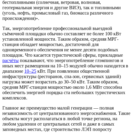
бестопливными (солнечная, ветровая, волновая,
геотермальная энергия и другие ВИЭ), так и топливными
(уголь, нефть, промысловый газ, биомасса различного
происхождения)».
Так, энергопотребление профессиональной выездной
съёмочной площадки обычно составляет не более 100 кВт
установленной мощности. Таким образом, средняя МРГ-
станция обладает мощностью, достаточной для
одновременного обеспечения не менее десяти подобных
площадок. Что касается туристической сферы, прикладные
расчёты
показывают, что энергопотребление глэмпингов и
иных мест размещения на 10–15 модулей обычно находится в
диапазоне
10–25
кВт. При появлении общественной
инфраструктуры (ресторанов, спа-зон, сервисных зданий)
нагрузка может возрастать до 30–50 кВт. Таким образом,
средняя МРГ-станция мощностью около 1,6 МВт способна
обеспечить энергией порядка ста небольших туристических
комплексов.
Главное же преимущество малой генерации — полная
независимость от централизованного энергоснабжения. Такие
объекты могут располагаться в любой точке региона, на
любом удалении от центральных сетей и даже в самых
заповедных местах, где строительство ЛЭП попросту