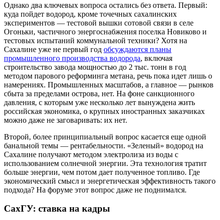
Однако два ключевых вопроса остались без ответа. Первый:
куда пойдет водород, кроме точечных сахалинских
экспериментов — тестовой вышки сотовой связи в селе
Огоньки, частичного энергоснабжения поселка Новиково и
тестовых испытаний коммунальной техники? Хотя на
Сахалине уже не первый год
обсуждаются планы
промышленного производства водорода
, включая
строительство завода мощностью до 2 тыс. тонн в год
методом парового реформинга метана, речь пока идет лишь о
намерениях. Промышленных масштабов, а главное — рынков
сбыта за пределами острова, нет. На фоне санкционного
давления, с которым уже несколько лет вынуждена жить
российская экономика, о крупных иностранных заказчиках
можно даже не заговаривать: их нет.
Второй, более принципиальный вопрос касается еще одной
банальной темы — рентабельности. «Зеленый» водород на
Сахалине получают методом электролиза из воды с
использованием солнечной энергии. Эта технология тратит
больше энергии, чем потом дает полученное топливо. Где
экономический смысл и энергетическая эффективность такого
подхода? На форуме этот вопрос даже не поднимался.
СахГУ: ставка на кадры