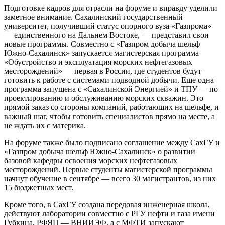
Подготовке кадров для отрасли на форуме и вправду уделили
заметное внимание. Сахалинский государственный
университет, получивший статус опорного вуза «Газпрома»
— единственного на Дальнем Востоке, — представил свои
новые программы. Совместно с «Газпром добыча шельф
Южно-Сахалинск» запускается магистерская программа
«Обустройство и эксплуатация морских нефтегазовых
месторождений» — первая в России, где студентов будут
готовить к работе с системами подводной добычи. Еще одна
программа запущена с «Сахалинской Энергией» и ТПУ — по
проектированию и обслуживанию морских скважин. Это
прямой заказ со стороны компаний, работающих на шельфе, и
важный шаг, чтобы готовить специалистов прямо на месте, а
не ждать их с материка.
На форуме также было подписано соглашение между СахГУ и
«Газпром добыча шельф Южно-Сахалинск» о развитии
базовой кафедры освоения морских нефтегазовых
месторождений. Первые студенты магистерской программы
начнут обучение в сентябре — всего 30 магистрантов, из них
15 бюджетных мест.
Кроме того, в СахГУ создана передовая инженерная школа,
действуют лаборатории совместно с РГУ нефти и газа имени
Губкина, РФЯЦ — ВНИИЭФ, а с МФТИ запускают