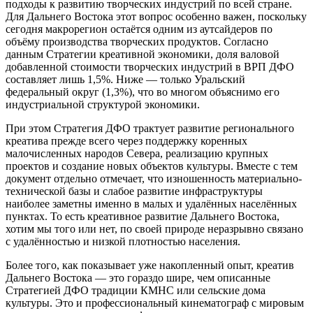
подходы к развитию творческих индустрий по всей стране.
Для Дальнего Востока этот вопрос особенно важен, поскольку
сегодня макрорегион остаётся одним из аутсайдеров по
объёму производства творческих продуктов. Согласно
данным Стратегии креативной экономики, доля валовой
добавленной стоимости творческих индустрий в ВРП ДФО
составляет лишь 1,5%. Ниже — только Уральский
федеральный округ (1,3%), что во многом объяснимо его
индустриальной структурой экономики.
При этом Стратегия ДФО трактует развитие регионального
креатива прежде всего через поддержку коренных
малочисленных народов Севера, реализацию крупных
проектов и создание новых объектов культуры. Вместе с тем
документ отдельно отмечает, что изношенность материально-
технической базы и слабое развитие инфраструктуры
наиболее заметны именно в малых и удалённых населённых
пунктах. То есть креативное развитие Дальнего Востока,
хотим мы того или нет, по своей природе неразрывно связано
с удалённостью и низкой плотностью населения.
Более того, как показывает уже накопленный опыт, креатив
Дальнего Востока — это гораздо шире, чем описанные
Стратегией ДФО традиции КМНС или сельские дома
культуры. Это и профессиональный кинематограф с мировым