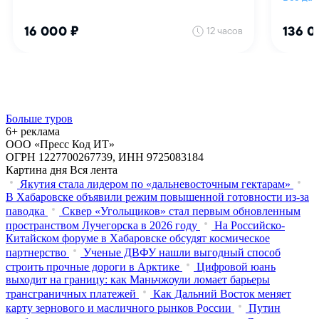
Больше туров
6+ реклама
ООО «Пресс Код ИТ»
ОГРН 1227700267739, ИНН 9725083184
Картина дня
Вся лента
Якутия стала лидером по «дальневосточным гектарам»
В Хабаровске объявили режим повышенной готовности из‑за
паводка
Сквер «Угольщиков» стал первым обновленным
пространством Лучегорска в 2026 году
На Российско-
Китайском форуме в Хабаровске обсудят космическое
партнерство
Ученые ДВФУ нашли выгодный способ
строить прочные дороги в Арктике
Цифровой юань
выходит на границу: как Маньчжоули ломает барьеры
трансграничных платежей
Как Дальний Восток меняет
карту зернового и масличного рынков России
Путин