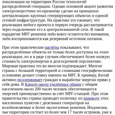
локализации на территории России технологий
распределённой генерации. Однако основной акцент развития
электроэнергетики по-прежнему сделан на принципах
централизации: крупных генерирующих объектах и единой
сетевой инфраструктуре. На практике это означает, что
реализация любого проекта в первую очередь рассматривается
через подключение его к централизованной сети. В такой
парадигме МРГ-решения либо вовсе остаются без внимания,
либо воспринимаются как резервный источник питания.
При этом практические
расчёты
показывают, что
распределённые объекты не только более доступны на этапе
реализации, но и в ряде случаев обеспечивают более низкую
стоимость электроэнергии в долгосрочной перспективе.
Мировая практика это во многом подтверждает. Многие
страны с большой территорией и сложными географическими
условиями делают ставку именно на МРГ. К примеру, Китай
активно
поддерживает
граждан в выработке энергии прямо у
себя дома. В
Канаде около
удалённых общин
с общим
населением около 200 тысяч человек обеспечиваются
энергией преимущественно за счёт МРГ-станций. При этом
правительство страны проводит политику по
переводу
этих
населенных пунктов с дизельных генераторов на
возобновляемые и более экологичные решения. Индонезия,
чья территория состоит из более чем 17 тысяч островов, уже в