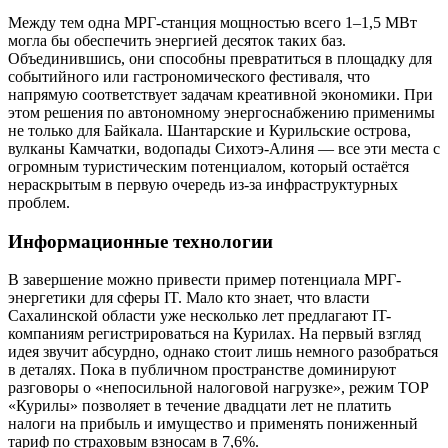
Между тем одна МРГ-станция мощностью всего 1–1,5 МВт
могла бы обеспечить энергией десяток таких баз.
Объединившись, они способны превратиться в площадку для
событийного или гастрономического фестиваля, что
напрямую соответствует задачам креативной экономики. При
этом решения по автономному энергоснабжению применимы
не только для Байкала. Шантарские и Курильские острова,
вулканы Камчатки, водопады Сихотэ-Алиня — все эти места с
огромным туристическим потенциалом, который остаётся
нераскрытым в первую очередь из-за инфраструктурных
проблем.
Информационные технологии
В завершение можно привести пример потенциала МРГ-
энергетики для сферы IT. Мало кто знает, что власти
Сахалинской области уже несколько лет предлагают IT-
компаниям регистрироваться на Курилах. На первый взгляд
идея звучит абсурдно, однако стоит лишь немного разобраться
в деталях. Пока в публичном пространстве доминируют
разговоры о «непосильной налоговой нагрузке», режим ТОР
«Курилы» позволяет в течение двадцати лет не платить
налоги на прибыль и имущество и применять пониженный
тариф по страховым взносам в 7,6%.