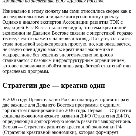
комитета по энергетике ВОО «Деловая Россия».
Изначально к этому сюжету мы сами относились скорее как к
исследовательскому или даже дискуссионному проекту.
Однако в диалоге экспертов Ассоциации развития ТЭК с
редакцией East Russia стало очевидно, что тема креативной
экономики на Дальнем Востоке связана с энергетикой гораздо
теснее, чем это кажется на первый взгляд. По сути, эта статья
стала попыткой зафиксировать простую, но, как оказывается,
не самую очевидную мысль: креативная экономика в
макрорегионе без решения энергетических вопросов
сталкивается с базовым инфраструктурным ограничением,
которое невозможно обойти лишь разработкой стратегий или
отраслевых программ.
Стратегии две — креатив один
В 2026 году Правительство России планирует принять сразу
две важные для Дальнего Востока программы с единым
горизонтом планирования до 2036 года. Первая — Стратегия
социально-экономического развития ДФО (Стратегия ДФО),
определяющая долгосрочную модель развития макрорегиона.
Вторая — Стратегия развития креативной экономики РФ
(Стратегия креативной экономики), которая формирует