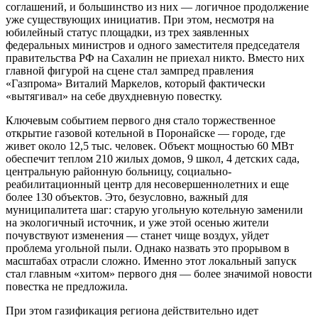
соглашений, и большинство из них — логичное продолжение
уже существующих инициатив. При этом, несмотря на
юбилейный статус площадки, из трех заявленных
федеральных министров и одного заместителя председателя
правительства РФ на Сахалин не приехал никто. Вместо них
главной фигурой на сцене стал зампред правления
«Газпрома» Виталий Маркелов, который фактически
«вытягивал» на себе двухдневную повестку.
Ключевым событием первого дня стало торжественное
открытие газовой котельной в Поронайске — городе, где
живет около 12,5 тыс. человек. Объект мощностью 60 МВт
обеспечит теплом 210 жилых домов, 9 школ, 4 детских сада,
центральную районную больницу, социально-
реабилитационный центр для несовершеннолетних и еще
более 130 объектов. Это, безусловно, важный для
муниципалитета шаг: старую угольную котельную заменили
на экологичный источник, и уже этой осенью жители
почувствуют изменения — станет чище воздух, уйдет
проблема угольной пыли. Однако назвать это прорывом в
масштабах отрасли сложно. Именно этот локальный запуск
стал главным «хитом» первого дня — более значимой новости
повестка не предложила.
При этом газификация региона действительно идет