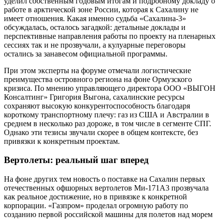
уделил собственным годовым итогам и подробному докладу о
работе в арктической зоне России, которая к Сахалину не
имеет отношения. Какая именно судьба «Сахалина-3»
обсуждалась, осталось загадкой: детальные доклады и
перспективные направления работы по проекту на пленарных
сессиях так и не прозвучали, а кулуарные переговоры
остались за занавесом официальной программы.
При этом эксперты на форуме отмечали логистические
преимущества островного региона на фоне Ормузского
кризиса. По мнению управляющего директора ООО «ВЫГОН
Консалтинг» Григория Выгона, сахалинские ресурсы
сохраняют высокую конкурентоспособность благодаря
короткому транспортному плечу: газ из США и Австралии в
среднем в несколько раз дороже, в том числе в сегменте СПГ.
Однако эти тезисы звучали скорее в общем контексте, без
привязки к конкретным проектам.
Вертолеты: реальный шаг вперед
На фоне других тем новость о поставке на Сахалин первых
отечественных офшорных вертолетов Ми-171А3 прозвучала
как реальное достижение, но в привязке к конкретной
корпорации. «Газпром» проделал огромную работу по
созданию первой российской машины для полетов над морем