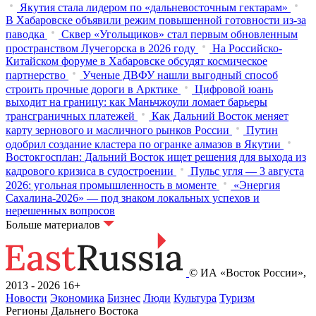
Якутия стала лидером по «дальневосточным гектарам»
В Хабаровске объявили режим повышенной готовности из‑за
паводка
Сквер «Угольщиков» стал первым обновленным
пространством Лучегорска в 2026 году
На Российско-
Китайском форуме в Хабаровске обсудят космическое
партнерство
Ученые ДВФУ нашли выгодный способ
строить прочные дороги в Арктике
Цифровой юань
выходит на границу: как Маньчжоули ломает барьеры
трансграничных платежей
Как Дальний Восток меняет
карту зернового и масличного рынков России
Путин
одобрил создание кластера по огранке алмазов в Якутии
Востокгосплан: Дальний Восток ищет решения для выхода из
кадрового кризиса в судостроении
Пульс угля — 3 августа
2026: угольная промышленность в моменте
«Энергия
Сахалина-2026» — под знаком локальных успехов и
нерешенных вопросов
Больше материалов
© ИА «Восток России»,
2013 - 2026
16+
Новости
Экономика
Бизнес
Люди
Культура
Туризм
Регионы Дальнего Востока