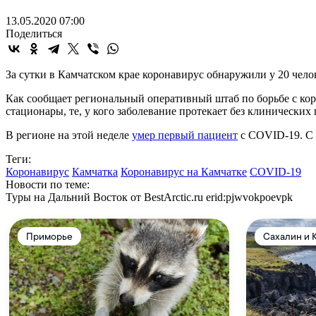
13.05.2020 07:00
Поделиться
За сутки в Камчатском крае коронавирус обнаружили у 20 чело
Как сообщает региональный оперативный штаб по борьбе с ко
стационары, те, у кого заболевание протекает без клинических 
В регионе на этой неделе
умер первый пациент
с COVID-19. С 
Теги:
Коронавирус
Камчатка
Коронавирус на Камчатке
COVID-19
Новости по теме:
Туры на Дальний Восток от BestArctic.ru
erid:pjwvokpoevpk