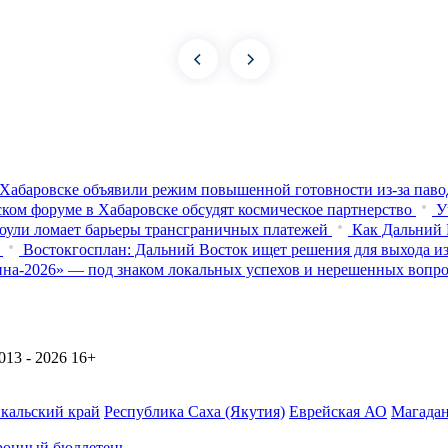
Хабаровске объявили режим повышенной готовности из‑за паво
ком форуме в Хабаровске обсудят космическое партнерство
У
оули ломает барьеры трансграничных платежей
Как Дальний 
Востокгосплан: Дальний Восток ищет решения для выхода из
на-2026» — под знаком локальных успехов и нерешенных вопр
13 - 2026
16+
йкальский край
Республика Саха (Якутия)
Еврейская АО
Магадан
ронный бюллетень