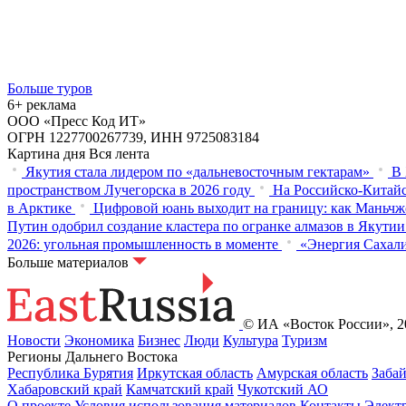
Больше туров
6+ реклама
ООО «Пресс Код ИТ»
ОГРН 1227700267739, ИНН 9725083184
Картина дня
Вся лента
Якутия стала лидером по «дальневосточным гектарам»
В 
пространством Лучегорска в 2026 году
На Российско-Китайс
в Арктике
Цифровой юань выходит на границу: как Маньчж
Путин одобрил создание кластера по огранке алмазов в Якутии
2026: угольная промышленность в моменте
«Энергия Сахали
Больше материалов
© ИА «Восток России», 20
Новости
Экономика
Бизнес
Люди
Культура
Туризм
Регионы Дальнего Востока
Республика Бурятия
Иркутская область
Амурская область
Заба
Хабаровский край
Камчатский край
Чукотский АО
О проекте
Условия использования материалов
Контакты
Элект