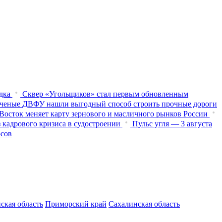
дка
Сквер «Угольщиков» стал первым обновленным
ченые ДВФУ нашли выгодный способ строить прочные дороги
Восток меняет карту зернового и масличного рынков России
 кадрового кризиса в судостроении
Пульс угля — 3 августа
осов
ская область
Приморский край
Сахалинская область