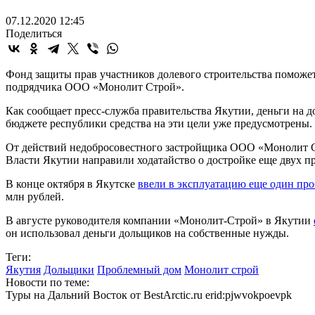
07.12.2020 12:45
Поделиться
Фонд защиты прав участников долевого строительства поможе
подрядчика ООО «Монолит Строй».
Как сообщает пресс-служба правительства Якутии, деньги на д
бюджете республики средства на эти цели уже предусмотрены.
От действий недобросовестного застройщика ООО «Монолит Ст
Власти Якутии направили ходатайство о достройке еще двух п
В конце октября в Якутске
ввели в эксплуатацию еще один пр
млн рублей.
В августе руководителя компании «Монолит-Строй» в Якутии
он использовал деньги дольщиков на собственные нужды.
Теги:
Якутия
Дольщики
Проблемный дом
Монолит строй
Новости по теме:
Туры на Дальний Восток от BestArctic.ru
erid:pjwvokpoevpk