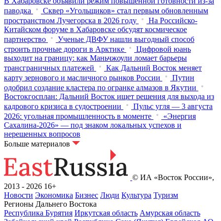
В Хабаровске объявили режим повышенной готовности из‑за
паводка
Сквер «Угольщиков» стал первым обновленным
пространством Лучегорска в 2026 году
На Российско-
Китайском форуме в Хабаровске обсудят космическое
партнерство
Ученые ДВФУ нашли выгодный способ
строить прочные дороги в Арктике
Цифровой юань
выходит на границу: как Маньчжоули ломает барьеры
трансграничных платежей
Как Дальний Восток меняет
карту зернового и масличного рынков России
Путин
одобрил создание кластера по огранке алмазов в Якутии
Востокгосплан: Дальний Восток ищет решения для выхода из
кадрового кризиса в судостроении
Пульс угля — 3 августа
2026: угольная промышленность в моменте
«Энергия
Сахалина-2026» — под знаком локальных успехов и
нерешенных вопросов
Больше материалов
© ИА «Восток России»,
2013 - 2026
16+
Новости
Экономика
Бизнес
Люди
Культура
Туризм
Регионы Дальнего Востока
Республика Бурятия
Иркутская область
Амурская область