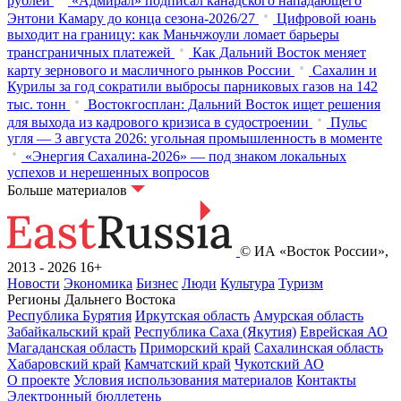
рублей
«Адмирал» подписал канадского нападающего
Энтони Камару до конца сезона-2026/27
Цифровой юань
выходит на границу: как Маньчжоули ломает барьеры
трансграничных платежей
Как Дальний Восток меняет
карту зернового и масличного рынков России
Сахалин и
Курилы за год сократили выбросы парниковых газов на 142
тыс. тонн
Востокгосплан: Дальний Восток ищет решения
для выхода из кадрового кризиса в судостроении
Пульс
угля — 3 августа 2026: угольная промышленность в моменте
«Энергия Сахалина-2026» — под знаком локальных
успехов и нерешенных вопросов
Больше материалов
© ИА «Восток России»,
2013 - 2026
16+
Новости
Экономика
Бизнес
Люди
Культура
Туризм
Регионы Дальнего Востока
Республика Бурятия
Иркутская область
Амурская область
Забайкальский край
Республика Саха (Якутия)
Еврейская АО
Магаданская область
Приморский край
Сахалинская область
Хабаровский край
Камчатский край
Чукотский АО
О проекте
Условия использования материалов
Контакты
Электронный бюллетень