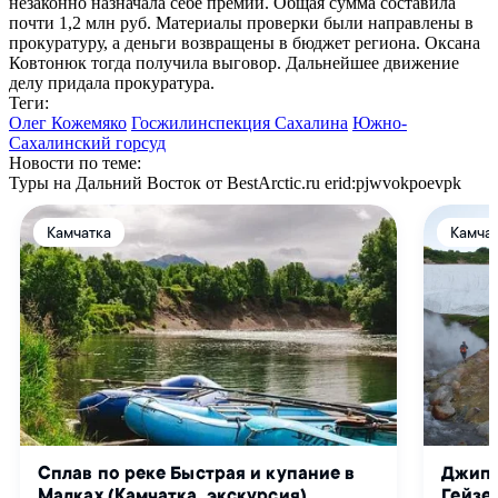
незаконно назначала себе премии. Общая сумма составила
почти 1,2 млн руб. Материалы проверки были направлены в
прокуратуру, а деньги возвращены в бюджет региона. Оксана
Ковтонюк тогда получила выговор. Дальнейшее движение
делу придала прокуратура.
Теги:
Олег Кожемяко
Госжилинспекция Сахалина
Южно-
Сахалинский горсуд
Новости по теме:
Туры на Дальний Восток от BestArctic.ru
erid:pjwvokpoevpk