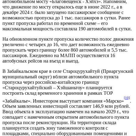
автомобильном мосту «Благовещенск - Хэйхэ». Напомним,
что движение по мосту открылось еще в июне 2022 г., а в
декабре 2024 г. было запущено пассажирское сообщение с
возможностью пропуска до 1 тыс. пассажиров в сутки. Ранее
пункт пропуска работал по временной схеме – его
максимальная мощность составляла 190 автомобилей в сутки.
На обновленном пункте пропуска количество полос движения
увеличено с четырех до 16, что дает возможность ежедневно
пропускать через границу более 860 автомобилей и 5,5 тыс.
пассажиров. Ежедневно на МАПП осуществляется 16
автобусных рейсов на въезд и выезд.
В Забайкальском крае в селе Староцурухайтуй (Приаргунский
муниципальный округ) вблизи автомобильного пункта
пропуска через российско-китайскую границу
«Староцурухайтуйский – Хэйшаньтоу» планируется
построить склад временного хранения в рамках ТОР
[10]
«Забайкалье». Инвестором выступает компания «Марско»
.
Объем заявленных инвестиций составляет 146,9 млн рублей.
Ввод объекта в эксплуатацию намечен на начало 2029 г., что
совпадает с намеченным открытием автомобильного пункта
пропуска после реконструкции. На территории склада
планируется создать зону таможенного контроля с
площадками, специально оборудованными помещениями и