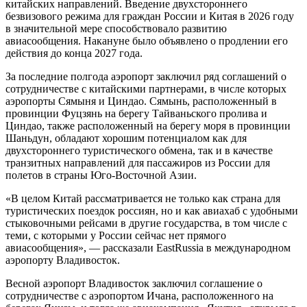
китайских направлений. Введение двухстороннего
безвизового режима для граждан России и Китая в 2026 году
в значительной мере способствовало развитию
авиасообщения. Накануне было объявлено о продлении его
действия до конца 2027 года.
За последние полгода аэропорт заключил ряд соглашений о
сотрудничестве с китайскими партнерами, в числе которых
аэропорты Сямыня и Циндао. Сямынь, расположенный в
провинции Фуцзянь на берегу Тайваньского пролива и
Циндао, также расположенный на берегу моря в провинции
Шаньдун, обладают хорошим потенциалом как для
двухстороннего туристического обмена, так и в качестве
транзитных направлений для пассажиров из России для
полетов в страны Юго-Восточной Азии.
«В целом Китай рассматривается не только как страна для
туристических поездок россиян, но и как авиахаб с удобными
стыковочными рейсами в другие государства, в том числе с
теми, с которыми у России сейчас нет прямого
авиасообщения», — рассказали EastRussia в международном
аэропорту Владивосток.
Весной аэропорт Владивосток заключил соглашение о
сотрудничестве с аэропортом Ичана, расположенного на