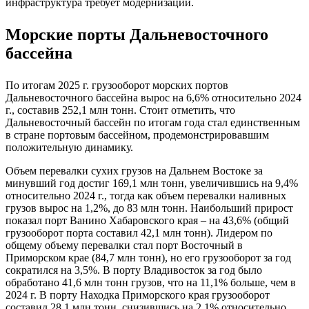
инфраструктура требует модернизации.
Морские порты Дальневосточного
бассейна
По итогам 2025 г. грузооборот морских портов
Дальневосточного бассейна вырос на 6,6% относительно 2024
г., составив 252,1 млн тонн. Стоит отметить, что
Дальневосточный бассейн по итогам года стал единственным
в стране портовым бассейном, продемонстрировавшим
положительную динамику.
Объем перевалки сухих грузов на Дальнем Востоке за
минувший год достиг 169,1 млн тонн, увеличившись на 9,4%
относительно 2024 г., тогда как объем перевалки наливных
грузов вырос на 1,2%, до 83 млн тонн. Наибольший прирост
показал порт Ванино Хабаровского края – на 43,6% (общий
грузооборот порта составил 42,1 млн тонн). Лидером по
общему объему перевалки стал порт Восточный в
Приморском крае (84,7 млн тонн), но его грузооборот за год
сократился на 3,5%. В порту Владивосток за год было
обработано 41,6 млн тонн грузов, что на 11,1% больше, чем в
2024 г. В порту Находка Приморского края грузооборот
составил 28,1 млн тонн, снизившись на 2,1% относительно