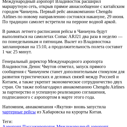
Международный аэропорт Владивосток расширил
маршрутную сеть, открыв прямое авиасообщение с китайским
городом Чаньчунь. Первый рейс авиакомпании Chengdu
Airlines по новому направлению состоялся накануне, 29 июня.
По традиции самолет встретили на перроне водной аркой.
В рамках летнего расписания рейсы в Чаньчунь будут
выполняться на самолетах Comac ARJ21 два раза в неделю —
по понедельникам и пятницам. Вылет из Владивостока
запланирован на 15:10, а продолжительность полета составит
1 час 25 минут.
Генеральный директор Международного аэропорта
Владивосток Денис Чмутов отметил, запуск прямого
сообщения с Чаньчунем станет дополнительным стимулом для
развития туристических и деловых связей между Россией и
Китаем, а также укрепит экономическое сотрудничество двух
стран. Он также поблагодарил авиакомпанию Chengdu Airlines
за партнерство и успешную реализацию соглашения,
подписанного с аэропортом в марте этого года.
Напомним, авиакомпания «Якутия» вновь запустила
чартерные рейсы
из Хабаровска на курорты Китая.
Теги:
Аэропорт
Пассажиропоток
Международный аэропорт