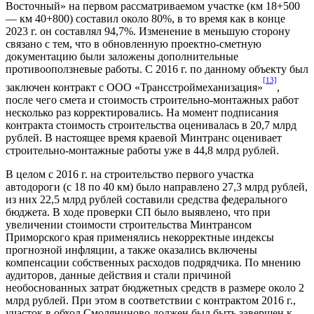
Восточный» на первом рассматриваемом участке (км 18+500
— км 40+800) составил около 80%, в то время как в конце
2023 г. он составлял 94,7%. Изменение в меньшую сторону
связано с тем, что в обновленную проектно-сметную
документацию были заложены дополнительные
противооползневые работы. С 2016 г. по данному объекту был
[13]
заключен контракт с ООО «Трансстроймеханизация»
,
после чего смета и стоимость строительно-монтажных работ
несколько раз корректировались. На момент подписания
контракта стоимость строительства оценивалась в 20,7 млрд
рублей. В настоящее время краевой Минтранс оценивает
строительно-монтажные работы уже в 44,8 млрд рублей.
В целом с 2016 г. на строительство первого участка
автодороги (с 18 по 40 км) было направлено 27,3 млрд рублей,
из них 22,5 млрд рублей составили средства федерального
бюджета. В ходе проверки СП было выявлено, что при
увеличении стоимости строительства Минтрансом
Приморского края применялись некорректные индексы
прогнозной инфляции, а также оказались включены
компенсации собственных расходов подрядчика. По мнению
аудиторов, данные действия и стали причиной
необоснованных затрат бюджетных средств в размере около 2
млрд рублей. При этом в соответствии с контрактом 2016 г.,
участок в обход Смоляниново должен был быть завершен к