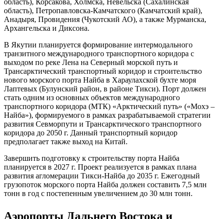
область), Корсакова, Холмска, Невельска (Сахалинская
область), Петропавловска-Камчатского (Камчатский край),
Анадыря, Провидения (Чукотский АО), а также Мурманска,
Архангельска и Диксона.
В Якутии планируется формирование интермодального
транзитного международного транспортного коридора с
выходом по реке Лена на Северный морской путь и
Трансарктический транспортный коридор и строительство
нового морского порта Найба в Хараулахской бухте моря
Лаптевых (Булунский район, в районе Тикси). Порт должен
стать одним из основных объектов международного
транспортного коридора (МТК) «Арктический путь» («Мохэ –
Найба»), формируемого в рамках разрабатываемой стратегии
развития Севморпути и Трансарктического транспортного
коридора до 2050 г. Данный транспортный коридор
предполагает также выход на Китай.
Завершить подготовку к строительству порта Найба
планируется в 2027 г. Проект реализуется в рамках плана
развития агломерации Тикси-Найба до 2035 г. Ежегодный
грузопоток морского порта Найба должен составить 7,5 млн
тонн в год с постепенным увеличением до 30 млн тонн.
Аэропорты Дальнего Востока и