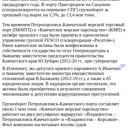
предыдущего года. В порту Пригородное на Сахалине
(специализируется на перевалке СПГ) грузооборот за
прошлый год вырос на 1,5%, до 13,4 млн тонн.
Тем временем Петропавловск-Камчатский морской торговый
порт (ПКМТП) и «Камчатское морское пароходство» (КМП) в
октябре прошлого года были приняты в единоличное
управление группой FESCO (госкорпорация «Росатом»).
Ранее камчатские активы были конфискованы в
собственность государства по иску Генпрокуратуры к
бывшему заместителю председателя правительства
Камчатского края Ю.Зубарю (2012-20 гг., при губернаторе
[5]
В.Илюхине), экс-депутату краевого парламента А.Иванчею
и бывшему заместителю министра имущественных
отношений края В.Балакаеву (2012-19 гг.), а также к 65
юридическим лицам. В надзорном органе посчитали, что
активы были приобретены в результате совершения
чиновниками и депутатами коррупционных преступлений.
Грузооборот Петропавловск-Камчатского порта составляет
около 1 млн тонн. «Камчатское морское пароходство»
работает на двух регулярных маршрутах: «Владивосток –
Петропавловск-Камчатский» и «Владивосток – Корсаков».
Флот компании насчитывает восемь судов.