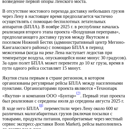
возведение первой опоры Ленского моста.
В отсутствие мостового перехода доставку небольших грузов
через Лену в настоящее время предполагается частично
осуществлять с помощью беспилотных летательных
аппаратов (БПЛА). В ноябре 2025 г. в республике началась
реализация второго этапа проекта «Воздушная переправа»,
предполагающего доставку грузов между Якутском и
поселком Нижний Бестях (административный центр Мегино-
Кангаласского района) с помощью БПЛА в период
межсезонья (когда на реке Лена наступает ледостав при
температуре воздуха, опускающейся ниже минус 30 градусов).
За один полет БПЛА может перевезти до 10 кг груза, время в
пути одного рейса составляет 15 минут.
Якутия стала первым в стране регионом, в котором
организованы регулярные рейсы БПЛА между населенными
пунктами. Организаторами проекта являются «Технопарк
[7]
«Якутия» и компания ООО «Бунтар»
. Первый этап проекта
был реализован с середины июля до середины августа 2025 г.
[8]
В ходе него БПЛА
переместили через Лену около 600 кг
различных малогабаритных грузов (включая посылки с
товарами, продукты питания, приобретаемые через местный
сервис экспресс-доставки Boon Market), рейсы выполнялись