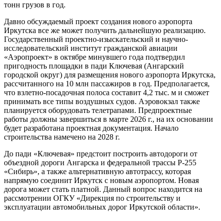
тонн грузов в год.
Давно обсуждаемый проект создания нового аэропорта
Иркутска все же может получить дальнейшую реализацию.
Государственный проектно-изыскательский и научно-
исследовательский институт гражданской авиации
«Аэропроект» в октябре минувшего года подтвердил
пригодность площадки в пади Ключевая (Ангарский
городской округ) для размещения нового аэропорта Иркутска,
рассчитанного на 10 млн пассажиров в год. Предполагается,
что взлетно-посадочная полоса составит 4,2 тыс. м и сможет
принимать все типы воздушных судов. Аэровокзал также
планируется оборудовать телетрапами. Предпроектные
работы должны завершиться в марте 2026 г., на их основании
будет разработана проектная документация. Начало
строительства намечено на 2028 г.
До пади «Ключевая» предстоит построить автодороги от
объездной дороги Ангарска и федеральной трассы Р-255
«Сибирь», а также альтернативную автотрассу, которая
напрямую соединит Иркутск с новым аэропортом. Новая
дорога может стать платной. Данный вопрос находится на
рассмотрении ОГКУ «Дирекция по строительству и
эксплуатации автомобильных дорог Иркутской области».