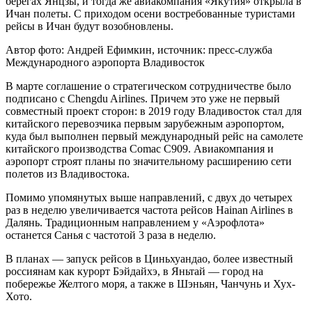
берегах Янцзы, и тогда же авиакомпания «Якутия» открыла в
Ичан полеты. С приходом осени востребованные туристами
рейсы в Ичан будут возобновлены.
Автор фото: Андрей Ефимкин, источник: пресс-служба
Международного аэропорта Владивосток
В марте соглашение о стратегическом сотрудничестве было
подписано с Chengdu Airlines. Причем это уже не первый
совместный проект сторон: в 2019 году Владивосток стал для
китайского перевозчика первым зарубежным аэропортом,
куда был выполнен первый международный рейс на самолете
китайского производства Comac C909. Авиакомпания и
аэропорт строят планы по значительному расширению сети
полетов из Владивостока.
Помимо упомянутых выше направлений, с двух до четырех
раз в неделю увеличивается частота рейсов Hainan Airlines в
Далянь. Традиционным направлением у «Аэрофлота»
останется Санья с частотой 3 раза в неделю.
В планах — запуск рейсов в Циньхуандао, более известный
россиянам как курорт Бэйдайхэ, в Яньтай — город на
побережье Желтого моря, а также в Шэньян, Чанчунь и Хух-
Хото.