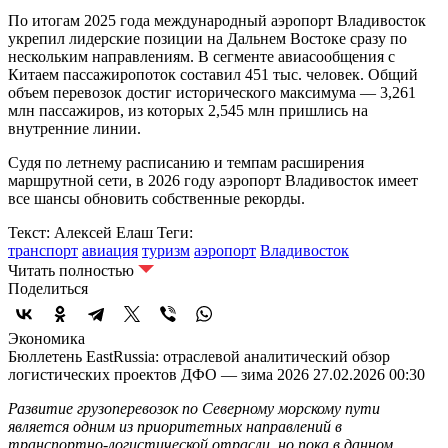
По итогам 2025 года международный аэропорт Владивосток
укрепил лидерские позиции на Дальнем Востоке сразу по
нескольким направлениям. В сегменте авиасообщения с
Китаем пассажиропоток составил 451 тыс. человек. Общий
объем перевозок достиг исторического максимума — 3,261
млн пассажиров, из которых 2,545 млн пришлись на
внутренние линии.
Судя по летнему расписанию и темпам расширения
маршрутной сети, в 2026 году аэропорт Владивосток имеет
все шансы обновить собственные рекорды.
Текст: Алексей Елаш
Теги:
транспорт
авиация
туризм
аэропорт
Владивосток
Читать полностью
Поделиться
Экономика
Бюллетень EastRussia: отраслевой аналитический обзор
логистических проектов ДФО — зима 2026
27.02.2026 00:30
Развитие грузоперевозок по Северному морскому пути
является одним из приоритетных направлений в
транспортно-логистической отрасли, но пока в данном