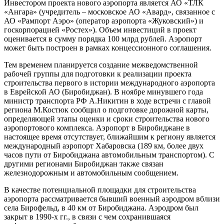
Инвестором проекта нового аэропорта является АО «ТЛК
«Ангара» (учредитель – московское АО «Авард», связанное с
АО «Рампорт Аэро» (оператор аэропорта «Жуковский») и
госкорпорацией «Ростех»). Объем инвестиций в проект
оценивается в сумму порядка 100 млрд рублей. Аэропорт
может быть построен в рамках концессионного соглашения.
Тем временем планируется создание межведомственной
рабочей группы для подготовки к реализации проекта
строительства первого в истории международного аэропорта
в Еврейской АО (Биробиджан). В ноябре минувшего года
министр транспорта РФ А.Никитин в ходе встречи с главой
региона М.Костюк сообщил о подготовке дорожной карты,
определяющей этапы оценки и сроки строительства нового
аэропортового комплекса. Аэропорт в Биробиджане в
настоящее время отсутствует, ближайшим к региону является
международный аэропорт Хабаровска (189 км, более двух
часов пути от Биробиджана автомобильным транспортом). С
другими регионами Биробиджан также связан
железнодорожным и автомобильным сообщением.
В качестве потенциальной площадки для строительства
аэропорта рассматривается бывший военный аэродром вблизи
села Бирофельд, в 40 км от Биробиджана. Аэродром был
закрыт в 1990-х гг., в связи с чем сохранившаяся