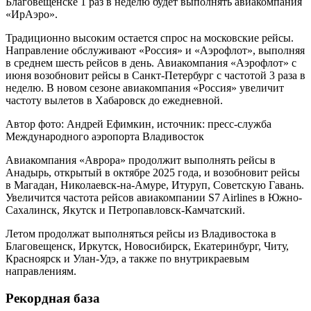
Благовещенске 1 раз в неделю будет выполнять авиакомпания
«ИрАэро».
Традиционно высоким остается спрос на московские рейсы.
Направление обслуживают «Россия» и «Аэрофлот», выполняя
в среднем шесть рейсов в день. Авиакомпания «Аэрофлот» с
июня возобновит рейсы в Санкт-Петербург с частотой 3 раза в
неделю. В новом сезоне авиакомпания «Россия» увеличит
частоту вылетов в Хабаровск до ежедневной.
Автор фото: Андрей Ефимкин, источник: пресс-служба
Международного аэропорта Владивосток
Авиакомпания «Аврора» продолжит выполнять рейсы в
Анадырь, открытый в октябре 2025 года, и возобновит рейсы
в Магадан, Николаевск-на-Амуре, Итуруп, Советскую Гавань.
Увеличится частота рейсов авиакомпании S7 Airlines в Южно-
Сахалинск, Якутск и Петропавловск-Камчатский.
Летом продолжат выполняться рейсы из Владивостока в
Благовещенск, Иркутск, Новосибирск, Екатеринбург, Читу,
Красноярск и Улан-Удэ, а также по внутрикраевым
направлениям.
Рекордная база