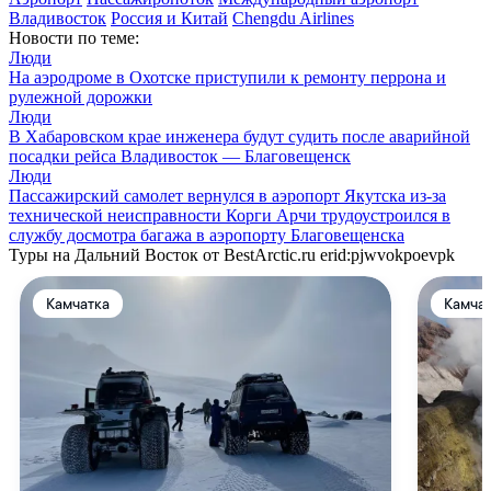
Владивосток
Россия и Китай
Chengdu Airlines
Новости по теме:
Люди
На аэродроме в Охотске приступили к ремонту перрона и
рулежной дорожки
Люди
В Хабаровском крае инженера будут судить после аварийной
посадки рейса Владивосток — Благовещенск
Люди
Пассажирский самолет вернулся в аэропорт Якутска из-за
технической неисправности
Корги Арчи трудоустроился в
службу досмотра багажа в аэропорту Благовещенска
Туры на Дальний Восток от BestArctic.ru
erid:pjwvokpoevpk