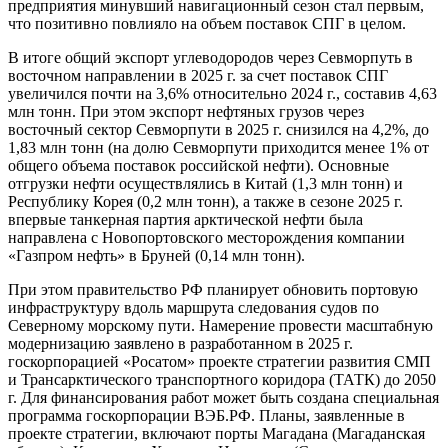
предприятия минувший навигационный сезон стал первым,
что позитивно повлияло на объем поставок СПГ в целом.
В итоге общий экспорт углеводородов через Севморпуть в
восточном направлении в 2025 г. за счет поставок СПГ
увеличился почти на 3,6% относительно 2024 г., составив 4,63
млн тонн. При этом экспорт нефтяных грузов через
восточный сектор Севморпути в 2025 г. снизился на 4,2%, до
1,83 млн тонн (на долю Севморпути приходится менее 1% от
общего объема поставок российской нефти). Основные
отгрузки нефти осуществлялись в Китай (1,3 млн тонн) и
Республику Корея (0,2 млн тонн), а также в сезоне 2025 г.
впервые танкерная партия арктической нефти была
направлена с Новопортовского месторождения компании
«Газпром нефть» в Бруней (0,14 млн тонн).
При этом правительство РФ планирует обновить портовую
инфраструктуру вдоль маршрута следования судов по
Северному морскому пути. Намерение провести масштабную
модернизацию заявлено в разработанном в 2025 г.
госкорпорацией «Росатом» проекте стратегии развития СМП
и Трансарктического транспортного коридора (ТАТК) до 2050
г. Для финансирования работ может быть создана специальная
программа госкорпорации ВЭБ.РФ. Планы, заявленные в
проекте стратегии, включают порты Магадана (Магаданская