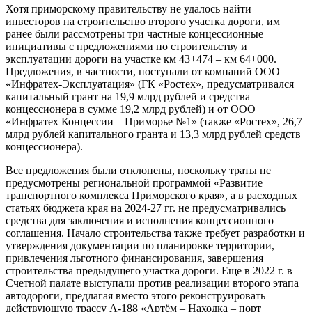
Хотя приморскому правительству не удалось найти
инвесторов на строительство второго участка дороги, им
ранее были рассмотрены три частные концессионные
инициативы с предложениями по строительству и
эксплуатации дороги на участке км 43+474 – км 64+000.
Предложения, в частности, поступали от компаний ООО
«Инфратех-Эксплуатация» (ГК «Ростех», предусматривался
капитальный грант на 19,9 млрд рублей и средства
концессионера в сумме 19,2 млрд рублей) и от ООО
«Инфратех Концессии – Приморье №1» (также «Ростех», 26,7
млрд рублей капитального гранта и 13,3 млрд рублей средств
концессионера).
Все предложения были отклонены, поскольку траты не
предусмотрены региональной программой «Развитие
транспортного комплекса Приморского края», а в расходных
статьях бюджета края на 2024-27 гг. не предусматривались
средства для заключения и исполнения концессионного
соглашения. Начало строительства также требует разработки и
утверждения документации по планировке территории,
привлечения льготного финансирования, завершения
строительства предыдущего участка дороги. Еще в 2022 г. в
Счетной палате выступали против реализации второго этапа
автодороги, предлагая вместо этого реконструировать
действующую трассу А-188 «Артём – Находка – порт