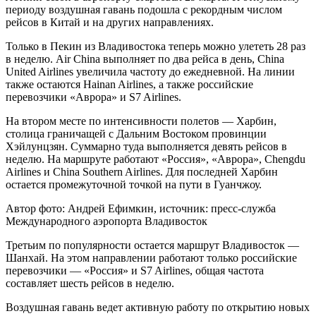
периоду воздушная гавань подошла с рекордным числом
рейсов в Китай и на других направлениях.
Только в Пекин из Владивостока теперь можно улететь 28 раз
в неделю. Air China выполняет по два рейса в день, China
United Airlines увеличила частоту до ежедневной. На линии
также остаются Hainan Airlines, а также российские
перевозчики «Аврора» и S7 Airlines.
На втором месте по интенсивности полетов — Харбин,
столица граничащей с Дальним Востоком провинции
Хэйлунцзян. Суммарно туда выполняется девять рейсов в
неделю. На маршруте работают «Россия», «Аврора», Chengdu
Airlines и China Southern Airlines. Для последней Харбин
остается промежуточной точкой на пути в Гуанчжоу.
Автор фото: Андрей Ефимкин, источник: пресс-служба
Международного аэропорта Владивосток
Третьим по популярности остается маршрут Владивосток —
Шанхай. На этом направлении работают только российские
перевозчики — «Россия» и S7 Airlines, общая частота
составляет шесть рейсов в неделю.
Воздушная гавань ведет активную работу по открытию новых