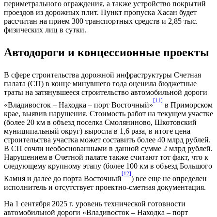
периметрального ограждения, а также устройство покрытий
проездов из дорожных плит. Пункт пропуска Хасан будет
рассчитан на прием 300 транспортных средств и 2,85 тыс.
физических лиц в сутки.
Автодороги и концессионные проекты
В сфере строительства дорожной инфраструктуры Счетная
палата (СП) в конце минувшего года оценила бюджетные
траты на затянувшееся строительство автомобильной дороги
[11]
«Владивосток – Находка – порт Восточный»
в Приморском
крае, выявив нарушения. Стоимость работ на текущем участке
(более 20 км в объезд поселка Смоляниново, Шкотовский
муниципальный округ) выросла в 1,6 раза, в итоге цена
строительства участка может составить более 40 млрд рублей.
В СП сочли необоснованными в данной сумме 2 млрд рублей.
Нарушением в Счетной палате также считают тот факт, что к
следующему крупному этапу (более 100 км в объезд Большого
[12]
Камня и далее до порта Восточный
) все еще не определен
исполнитель и отсутствует проектно-сметная документация.
На 1 сентября 2025 г. уровень технической готовности
автомобильной дороги «Владивосток – Находка – порт