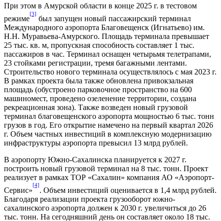
При этом в Амурской области в конце 2025 г. в тестовом
[3]
режиме
был запущен новый пассажирский терминал
Международного аэропорта Благовещенск (Игнатьево) им.
Н.Н. Муравьева-Амурского. Площадь терминала превышает
25 тыс. кв. м, пропускная способность составляет 1 тыс.
пассажиров в час. Терминал оснащен четырьмя телетрапами,
23 стойками регистрации, тремя багажными лентами.
Строительство нового терминала осуществлялось с мая 2023 г.
В рамках проекта была также обновлена привокзальная
площадь (обустроено парковочное пространство на 600
машиномест, проведено озеленение территории, создана
рекреационная зона). Также возведен новый грузовой
терминал благовещенского аэропорта мощностью 6 тыс. тонн
грузов в год. Его открытие намечено на первый квартал 2026
г. Объем частных инвестиций в комплексную модернизацию
инфраструктуры аэропорта превысил 13 млрд рублей.
В аэропорту Южно-Сахалинска планируется к 2027 г.
построить новый грузовой терминал на 8 тыс. тонн. Проект
реализует в рамках ТОР «Сахалин» компания АО «Аэропорт-
[4]
Сервис»
. Объем инвестиций оценивается в 1,4 млрд рублей.
Благодаря реализации проекта грузооборот южно-
сахалинского аэропорта должен к 2030 г. увеличиться до 26
тыс. тонн. На сегодняшний день он составляет около 18 тыс.