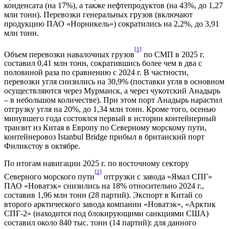
конденсата (на 17%), а также нефтепродуктов (на 43%, до 1,27
млн тонн). Перевозки генеральных грузов (включают
продукцию ПАО «Норникель») сократились на 2,2%, до 3,91
млн тонн.
[1]
Объем перевозки навалочных грузов
по СМП в 2025 г.
составил 0,41 млн тонн, сократившись более чем в два с
половиной раза по сравнению с 2024 г. В частности,
перевозки угля снизились на 30,9% (поставки угля в основном
осуществляются через Мурманск, а через чукотский Анадырь
– в небольшом количестве). При этом порт Анадырь нарастил
отгрузку угля на 20%, до 1,34 млн тонн. Кроме того, осенью
минувшего года состоялся первый в истории контейнерный
транзит из Китая в Европу по Северному морскому пути,
контейнеровоз Istanbul Bridge прибыл в британский порт
Филикстоу в октябре.
По итогам навигации 2025 г. по восточному сектору
[2]
Северного морского пути
отгрузки с завода «Ямал СПГ»
ПАО «Новатэк» снизились на 18% относительно 2024 г.,
составив 1,96 млн тонн (28 партий). Экспорт в Китай со
второго арктического завода компании «Новатэк», «Арктик
СПГ-2» (находится под блокирующими санкциями США)
составил около 840 тыс. тонн (14 партий): для данного