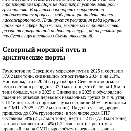
транспортном коридоре не достигнут устойчивый рост
грузопотока. В крупных аэропортах макрорегиона
продолжаются процессы модернизации на фоне роста
пассажиропотока. Планируется реализация ряда крупных
проектов в сфере дорожного, мостового строительства,
развития приграничной инфраструктуры, но их реализация
требует существенного объема инвестиций.
Северный морской путь и
арктические порты
Грузопоток по Северному морскому пути в 2025 г. составил
37,02 млн тонн, снизившись относительно 2024 г. на 2,3%.
Напомним, что в 2024 г. грузооборот Северного морского
пути составил рекордные 37,9 млн тонн, что было на 1,6 млн
тонн больше, чем в 2023 г. Снижение в 2025 г. обусловлено
падением объемов перевозок навалочных грузов (в т. ч. угля),
СПГ и нефти. Экспортные грузы составили 60% грузопотока
по СМП в 2025 г. (22,2 млн тонн). На долю углеводородов
пришлось до 83% грузопотока, в том числе доля СПГ
составила 58% (21,27 млн тонн), нефти – 21% (7,83 млн тонн),
газового конденсата – 4% (1,55 млн тонн). При этом за
прошлый год на СМП вырос объем перевозки газового