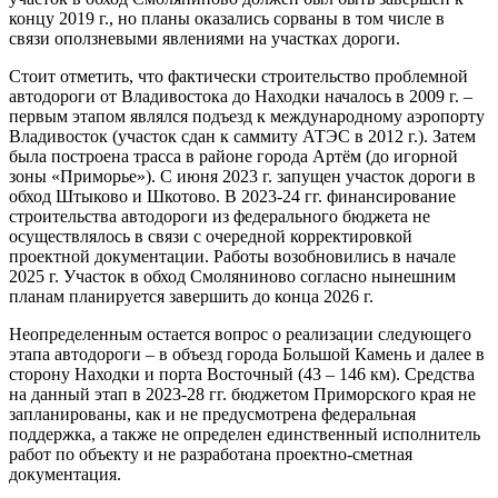
концу 2019 г., но планы оказались сорваны в том числе в
связи оползневыми явлениями на участках дороги.
Стоит отметить, что фактически строительство проблемной
автодороги от Владивостока до Находки началось в 2009 г. –
первым этапом являлся подъезд к международному аэропорту
Владивосток (участок сдан к саммиту АТЭС в 2012 г.). Затем
была построена трасса в районе города Артём (до игорной
зоны «Приморье»). С июня 2023 г. запущен участок дороги в
обход Штыково и Шкотово. В 2023-24 гг. финансирование
строительства автодороги из федерального бюджета не
осуществлялось в связи с очередной корректировкой
проектной документации. Работы возобновились в начале
2025 г. Участок в обход Смоляниново согласно нынешним
планам планируется завершить до конца 2026 г.
Неопределенным остается вопрос о реализации следующего
этапа автодороги – в объезд города Большой Камень и далее в
сторону Находки и порта Восточный (43 – 146 км). Средства
на данный этап в 2023-28 гг. бюджетом Приморского края не
запланированы, как и не предусмотрена федеральная
поддержка, а также не определен единственный исполнитель
работ по объекту и не разработана проектно-сметная
документация.