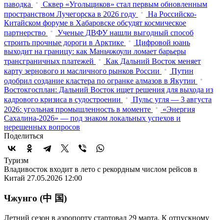
паводка
Сквер «Угольщиков» стал первым обновленным
пространством Лучегорска в 2026 году
На Российско-
Китайском форуме в Хабаровске обсудят космическое
партнерство
Ученые ДВФУ нашли выгодный способ
строить прочные дороги в Арктике
Цифровой юань
выходит на границу: как Маньчжоули ломает барьеры
трансграничных платежей
Как Дальний Восток меняет
карту зернового и масличного рынков России
Путин
одобрил создание кластера по огранке алмазов в Якутии
Востокгосплан: Дальний Восток ищет решения для выхода из
кадрового кризиса в судостроении
Пульс угля — 3 августа
2026: угольная промышленность в моменте
«Энергия
Сахалина-2026» — под знаком локальных успехов и
нерешенных вопросов
Поделиться
Туризм
Владивосток входит в лето с рекордным числом рейсов в
Китай
27.05.2026 12:00
Чжунго (中 国)
Летний сезон в аэропорту стартовал 29 марта. К отпускному