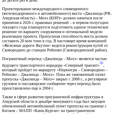
до десяти раз в день.
Проектирование международного совмещенного
(железнодорожного и автомобильного) моста «Джалинда (РФ,
Амурская область) – Мохэ (КНР)» должно начаться после
принятия в 2026 г. правовых решений – в первом полугодии
текущего года планируется подготовить единое техническое
решение по варианту сооружения и оптимальной модели
реализации проекта. Пропускная способность моста должна
составить 20 млн тонн в год. В настоящее время компанией
«Железные дороги Якутии» ведется реконструкция путей от
Сковородино до станции Рейново (Сковородинский район).
Пограничный переход «Джалинда – Мохэ» является частью
[9]
будущего транспортного коридора «Северный транзит»
,
который пройдет по маршруту «Нерюнгри – Сковородино –
Рейново – Джалинда – Мохэ». Пока же таможенный пункт
пропуска «Джалинда – Мохэ» закрыт с 2008 г., а регулярное
грузовое и пассажирское сообщение через переход было
приостановлено еще в 2004 г.
Также в сфере развития приграничной инфраструктуры в
Амурской области в декабре минувшего года был запущен
обновленный автомобильный пункт пропуска на границе с
Китаем – МАПП «Кани-Курган» на трансграничном