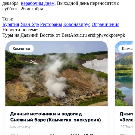
декабря,
нерабочим днем
. Выходной день переносится с
субботы 26 декабря.
Теги:
Бурятия
Улан-Удэ
Рестораны
Коронавирус
Ограничения
Новости по теме:
Туры на Дальний Восток от BestArctic.ru
erid:pjwvokpoevpk