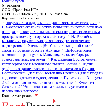
Больше туров
6+ реклама
ООО «Пресс Код ИТ»
ОГРН 1227700267739, ИНН 9725083184
Картина дня
Вся лента
Якутия стала лидером по «дальневосточным гектарам»
В Хабаровске объявили режим повышенной готовности из‑за
паводка
Сквер «Угольщиков» стал первым обновленным
пространством Лучегорска в 2026 году
На Российско-
Китайском форуме в Хабаровске обсудят космическое
партнерство
Ученые ДВФУ нашли выгодный способ
строить прочные дороги в Арктике
Цифровой юань
выходит на границу: как Маньчжоули ломает барьеры
трансграничных платежей
Как Дальний Восток меняет
карту зернового и масличного рынков России
Путин
одобрил создание кластера по огранке алмазов в Якутии
Востокгосплан: Дальний Восток ищет решения для выхода из
кадрового кризиса в судостроении
Пульс угля — 3 августа
2026: угольная промышленность в моменте
«Энергия
Сахалина-2026» — под знаком локальных успехов и
нерешенных вопросов
Больше материалов